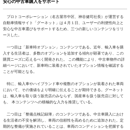
安心の中古車購入をサポート
プロトコーポレーション（名古屋市中区、神谷健司社長）が運営する
自動車情報サイト「グーネット」は４月１日、ユーザーの利便性向上と
安心な中古車選びをサポートするため、三つの新しいコンテンツをリリ
ースした。
一つ目は「新車時オプション」コンテンツである。近年、輸入車を購
入する生活者は、多数のオプションを追加する傾向が顕著であり、この
購買ニーズに応えるべく開発された。 この機能により、中古車物件の詳
細ページにおいて、新車時に装着されていたオプション情報を確認する
ことが可能となる。
特に、輸入車やハイブランド車や複数のオプションが装着された車両
において、その価値をより明確に伝えることが期待できる。グーネット
は、輸入車を取り扱う販売店のみならず、国産車を扱う販売店に対して
も、 本コンテンツへの積極的な入力を推奨している。
二つ目は「整備点検記録簿」のコンテンツである。中古車購入におけ
る生活者の不安を解消し、車両の信頼性を高めるために追加された。定
期的な整備が実施されていることは、車両のコンディションを把握する