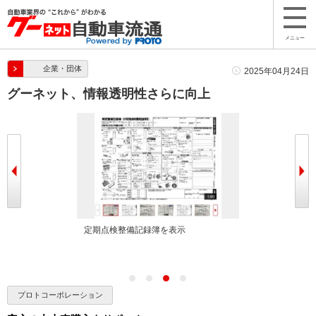
メニュー
企業・団体
2025年04月24日
グーネット、情報透明性さらに向上
示
定期点検整備記録簿を表示
整備履歴を表示
プロトコーポレーション