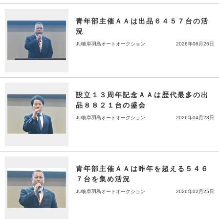
青年部主催ＡＡは出品６４５７台の活
況
JU岐阜羽島オートオークション
2026年06月26日
設立１３周年記念ＡＡは歴代最多の出
品８８２１台の盛会
JU岐阜羽島オートオークション
2026年04月23日
青年部主催ＡＡは昨年を超える５４６
７台を集め活況
JU岐阜羽島オートオークション
2026年02月25日