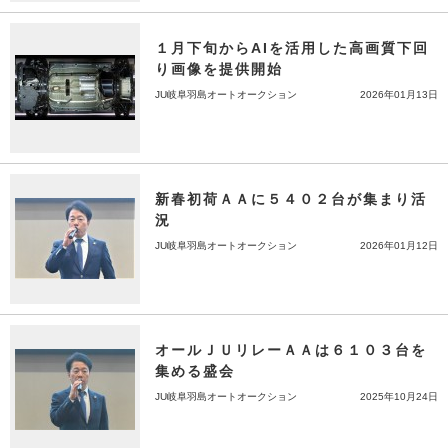
１月下旬からAIを活用した高画質下回
り画像を提供開始
JU岐阜羽島オートオークション
2026年01月13日
新春初荷ＡＡに５４０２台が集まり活
況
JU岐阜羽島オートオークション
2026年01月12日
オールＪＵリレーＡＡは６１０３台を
集める盛会
JU岐阜羽島オートオークション
2025年10月24日