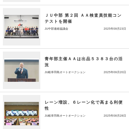
ＪＵ中部 第２回 ＡＡ検査員技能コン
テストを開催
JU中部連絡協議会
2025年09月23日
青年部主催ＡＡは出品５３８３台の活
況
JU岐阜羽島オートオークション
2025年09月20日
レーン増設、６レーン化で高まる利便
性
JU岐阜羽島オートオークション
2025年08月28日