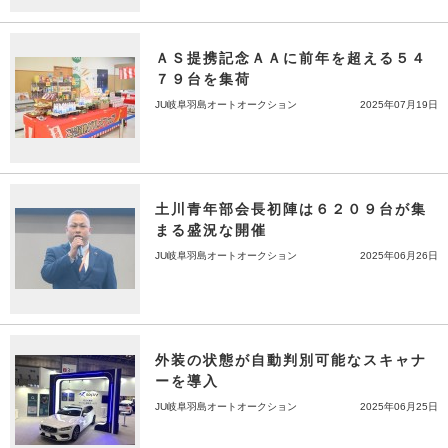
ＡＳ提携記念ＡＡに前年を超える５４
７９台を集荷
JU岐阜羽島オートオークション
2025年07月19日
土川青年部会長初陣は６２０９台が集
まる盛況な開催
JU岐阜羽島オートオークション
2025年06月26日
外装の状態が自動判別可能なスキャナ
ーを導入
JU岐阜羽島オートオークション
2025年06月25日