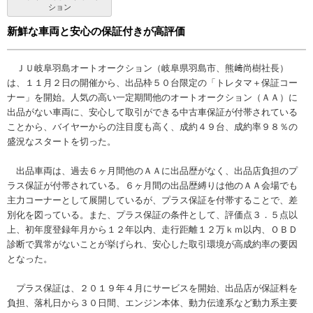
ション
新鮮な車両と安心の保証付きが高評価
ＪＵ岐阜羽島オートオークション（岐阜県羽島市、熊﨑尚樹社長）
は、１１月２日の開催から、出品枠５０台限定の「トレタマ＋保証コー
ナー」を開始。人気の高い一定期間他のオートオークション（ＡＡ）に
出品がない車両に、安心して取引ができる中古車保証が付帯されている
ことから、バイヤーからの注目度も高く、成約４９台、成約率９８％の
盛況なスタートを切った。
出品車両は、過去６ヶ月間他のＡＡに出品歴がなく、出品店負担のプ
ラス保証が付帯されている。６ヶ月間の出品歴縛りは他のＡＡ会場でも
主力コーナーとして展開しているが、プラス保証を付帯することで、差
別化を図っている。また、プラス保証の条件として、評価点３．５点以
上、初年度登録年月から１２年以内、走行距離１２万ｋｍ以内、ＯＢＤ
診断で異常がないことが挙げられ、安心した取引環境が高成約率の要因
となった。
プラス保証は、２０１９年４月にサービスを開始、出品店が保証料を
負担、落札日から３０日間、エンジン本体、動力伝達系など動力系主要