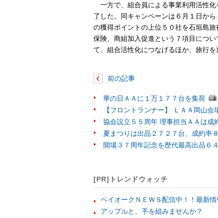
一方で、組合員による事業利用活性化
了した。同キャンペーンは６月１日から
の獲得ポイントの上位５０社を石垣島旅
保険、商組加入促進という７項目につい
て、組合活性化につなげるほか、旅行を
前の記事
華の日ＡＡに１万１７７台を集荷
【フロントランナー】 ＬＡＡ岡山会
協会設立５５周年 理事担当ＡＡは成
夏まつりは出品２７２７台、成約率
開場３７周年記念を歴代最高出品６
[PR]トレンドウォッチ
ベイオークＮＥＷＳ配信中！！最新情
アップルと、手を組みませんか？