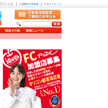
月曜日] 先負
|
|
西暦元号早見表
サイトマップ
陸送その他
動画ニュース