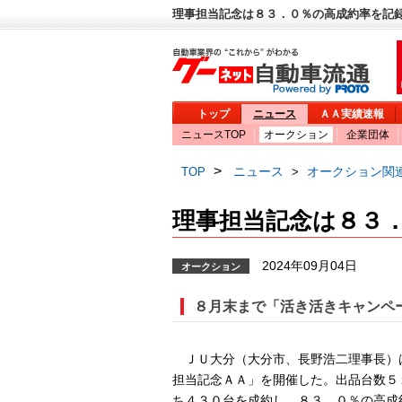
理事担当記念は８３．０％の高成約率を記録 
トップ
ニュース
ＡＡ実績速報
ニュースTOP
オークション
企業団体
>
ニュース
オークション関
TOP
>
理事担当記念は８３
2024年09月04日
オークション
８月末まで「活き活きキャンペ
ＪＵ大分（大分市、長野浩二理事長）
担当記念ＡＡ」を開催した。出品台数５
ち４３０台を成約し、８３．０％の高成