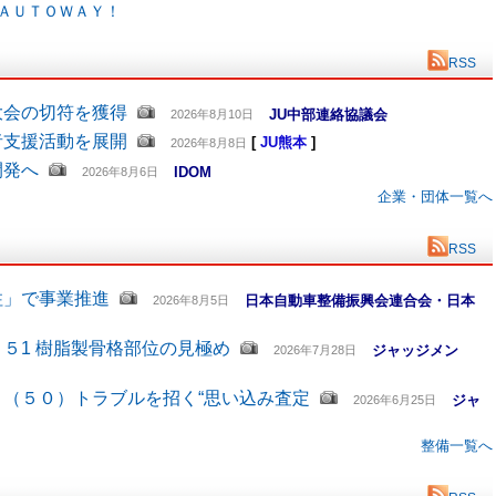
ＡＵＴＯＷＡＹ！
RSS
大会の切符を獲得
JU中部連絡協議会
2026年8月10日
者支援活動を展開
[
JU熊本
]
2026年8月8日
開発へ
IDOM
2026年8月6日
企業・団体一覧へ
RSS
柱」で事業推進
日本自動車整備振興会連合会・日本
2026年8月5日
５1 樹脂製骨格部位の見極め
ジャッジメン
2026年7月28日
（５０）トラブルを招く“思い込み査定
ジャ
2026年6月25日
整備一覧へ