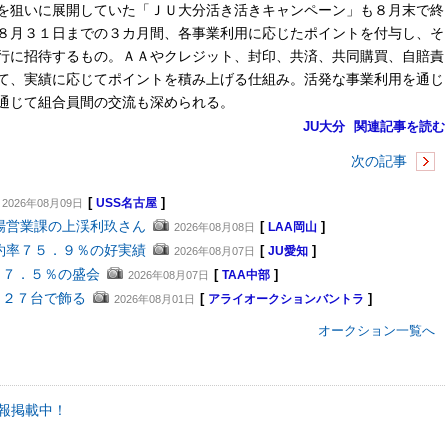
を狙いに展開していた「ＪＵ大分活き活きキャンペーン」も８月末で終
８月３１日までの３カ月間、各事業利用に応じたポイントを付与し、そ
行に招待するもの。ＡＡやクレジット、封印、共済、共同購買、自賠責
て、実績に応じてポイントを積み上げる仕組み。活発な事業利用を通じ
通じて組合員間の交流も深められる。
JU大分
関連記事を読む
次の記事
[
]
2026年08月09日
USS名古屋
場営業課の上渓利玖さん
[
]
2026年08月08日
LAA岡山
約率７５．９％の好実績
[
]
2026年08月07日
JU愛知
８７．５％の盛会
[
]
2026年08月07日
TAA中部
４２７台で飾る
[
]
2026年08月01日
アライオークションバントラ
オークション一覧へ
報掲載中！