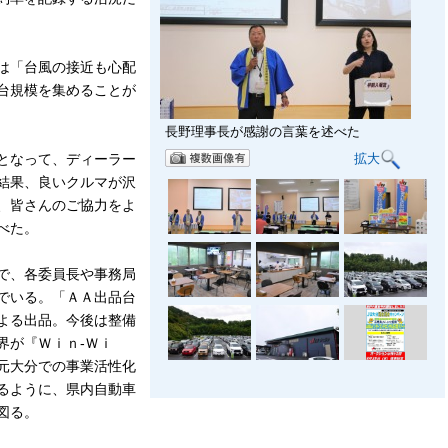
は「台風の接近も心配
台規模を集めることが
長野理事長が感謝の言葉を述べた
拡大
となって、ディーラー
結果、良いクルマが沢
、皆さんのご協力をよ
べた。
で、各委員長や事務局
でいる。「ＡＡ出品台
よる出品。今後は整備
界が『Ｗｉｎ‐Ｗｉ
元大分での事業活性化
るように、県内自動車
図る。