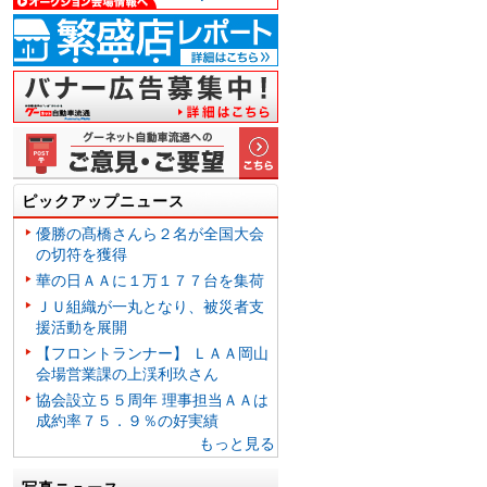
ピックアップニュース
優勝の髙橋さんら２名が全国大会
の切符を獲得
華の日ＡＡに１万１７７台を集荷
ＪＵ組織が一丸となり、被災者支
援活動を展開
【フロントランナー】 ＬＡＡ岡山
会場営業課の上渓利玖さん
協会設立５５周年 理事担当ＡＡは
成約率７５．９％の好実績
もっと見る