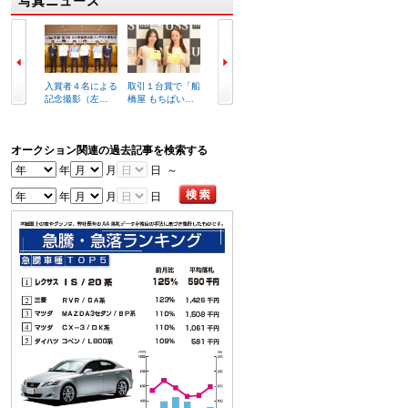
写真ニュース
入賞者４名による
取引１台賞で「船
組織が一丸となっ
セリ前
記念撮影（左…
橋屋 もちぱい…
て支援活動を…
を述べ
オークション関連の過去記事を検索する
年
月
日 ～
年
月
日