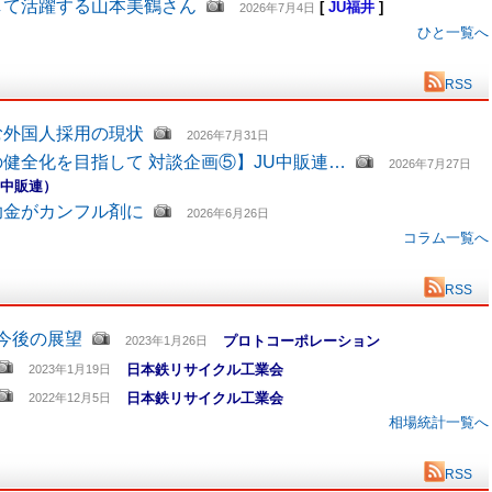
して活躍する山本美鶴さん
[
JU福井
]
2026年7月4日
ひと一覧へ
RSS
む外国人採用の現状
2026年7月31日
健全化を目指して 対談企画⑤】JU中販連…
2026年7月27日
U中販連）
助金がカンフル剤に
2026年6月26日
コラム一覧へ
RSS
と今後の展望
プロトコーポレーション
2023年1月26日
日本鉄リサイクル工業会
2023年1月19日
日本鉄リサイクル工業会
2022年12月5日
相場統計一覧へ
RSS