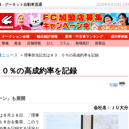
- グーネット自動車流通
2026年8月10日 [
オークション会場
輸出統計情報
新車・中古車ランキング
成功事例集
整備
板金
店舗情報
ひと
コラム
相場統計
新製品
連ニュース
> 理事担当記念は８３．０％の高成約率を記録
．０％の高成約率を記録
印刷
ーン」も展開
会社名：ＪＵ大分
は８月２８日、「理事
１８台を集荷、このう
約率を記録する活況だ