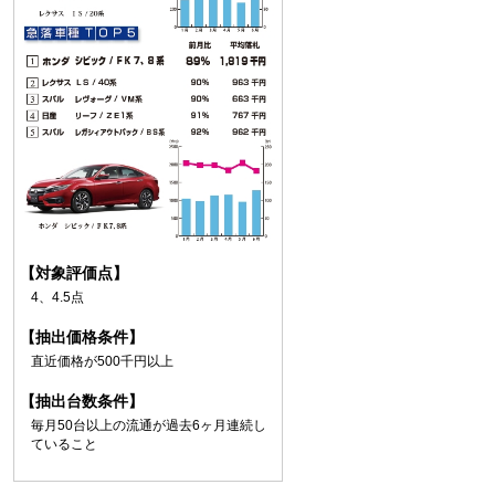
【対象評価点】
4、4.5点
【抽出価格条件】
直近価格が500千円以上
【抽出台数条件】
毎月50台以上の流通が過去6ヶ月連続し
ていること