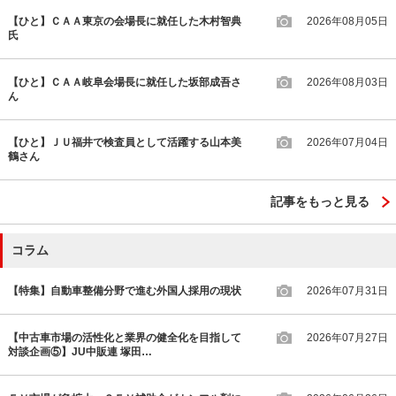
【ひと】ＣＡＡ東京の会場長に就任した木村智典
2026年08月05日
氏
【ひと】ＣＡＡ岐阜会場長に就任した坂部成吾さ
2026年08月03日
ん
【ひと】ＪＵ福井で検査員として活躍する山本美
2026年07月04日
鶴さん
記事をもっと見る
コラム
【特集】自動車整備分野で進む外国人採用の現状
2026年07月31日
【中古車市場の活性化と業界の健全化を目指して
2026年07月27日
対談企画⑤】JU中販連 塚田…