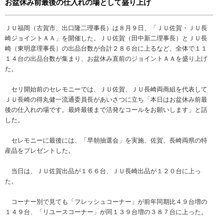
お盆休み前最後の仕入れの場として盛り上げ
ＪＵ福岡（古賀市、出口隆二理事長）は８月９日、「ＪＵ佐賀・ＪＵ長
崎ジョイントＡＡ」を開催した。ＪＵ佐賀（田中新二理事長）とＪＵ長
崎（東明彦理事長）の出品台数が合計２８６台に上るなど、全体で１１
１４台の出品台数が集まり、お盆休み直前のジョイントＡＡを盛り上げ
た。
セリ開始前のセレモニーでは、ＪＵ佐賀、ＪＵ長崎両商組を代表して
ＪＵ長崎の得丸健一流通委員長があいさつに立ち「本日はお盆休み前最
後の仕入れの場です。最終最後まで活発なコールをお願いします」と話
した。
セレモニーに最後には、「早朝抽選会」を実施、佐賀、長崎両県の特
産品をプレゼントした。
当日は、ＪＵ佐賀出品が１６６台、ＪＵ長崎出品が１２０台に上っ
た。
コーナー別で見ても「フレッシュコーナー」が前年同期比４９台増の
１４９台、「リユースコーナー」が同１３９台増の３８７台に上った。