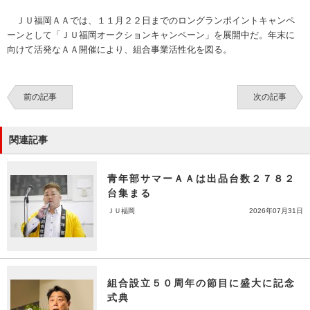
ＪＵ福岡ＡＡでは、１１月２２日までのロングランポイントキャンペ
ーンとして「ＪＵ福岡オークションキャンペーン」を展開中だ。年末に
向けて活発なＡＡ開催により、組合事業活性化を図る。
前の記事
次の記事
関連記事
青年部サマーＡＡは出品台数２７８２
台集まる
ＪＵ福岡
2026年07月31日
組合設立５０周年の節目に盛大に記念
式典