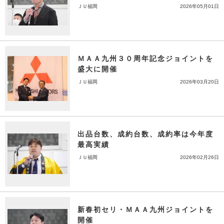
ＪＵ福岡
2026年05月01日
ＭＡＡ九州３０周年記念ジョイントを
盛大に開催
ＪＵ福岡
2026年03月20日
出品台数、成約台数、成約率は今年度
最高実績
ＪＵ福岡
2026年02月26日
新春初セリ・ＭＡＡ九州ジョイントを
開催