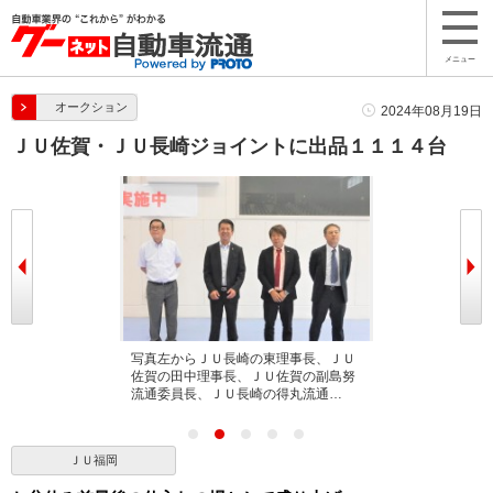
メニュー
オークション
2024年08月19日
ＪＵ佐賀・ＪＵ長崎ジョイントに出品１１１４台
員長が代表あい
写真左からＪＵ長崎の東理事長、ＪＵ
ＪＵ福岡の執行
佐賀の田中理事長、ＪＵ佐賀の副島努
流通委員長、ＪＵ長崎の得丸流通…
ＪＵ福岡