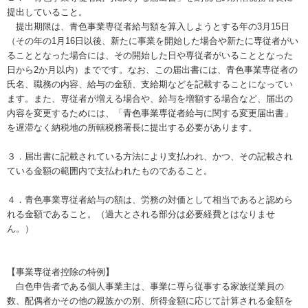
提出していること。
提出期限は、青色事業専従者給与額を算入しようとする年の3月15日
（その年の1月16日以後、新たに事業を開始した場合や新たに専従者がい
ることとなった場合には、その開始した日や専従者がいることとなった
日から2か月以内）までです。なお、この届出書には、青色事業専従者の
氏名、職務の内容、給与の金額、支給期などを記載することになってい
ます。また、専従者が増える場合や、給与を増額する場合など、届出の
内容を変更するためには、「青色事業専従者給与に関する変更届出書」
を遅滞なく納税地の所轄税務署長に提出する必要があります。
３．届出書に記載されている方法により支払われ、かつ、その記載され
ている金額の範囲内で支払われたものであること。
４．青色事業専従者給与の額は、労務の対価として相当であると認めら
れる金額であること。（過大とされる部分は必要経費とはなりませ
ん。）
【事業専従者控除の特例】
白色申告者である個人事業主は、事業に専ら従事する家族従業員の
数、配偶者かその他の親族かの別、所得金額に応じて計算される金額を