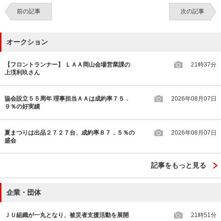
前の記事
次の記事
オークション
【フロントランナー】 ＬＡＡ岡山会場営業課の
21時37分
上渓利玖さん
協会設立５５周年 理事担当ＡＡは成約率７５．
2026年08月07日
９％の好実績
夏まつりは出品２７２７台、成約率８７．５％の
2026年08月07日
盛会
記事をもっと見る
企業・団体
ＪＵ組織が一丸となり、被災者支援活動を展開
21時51分