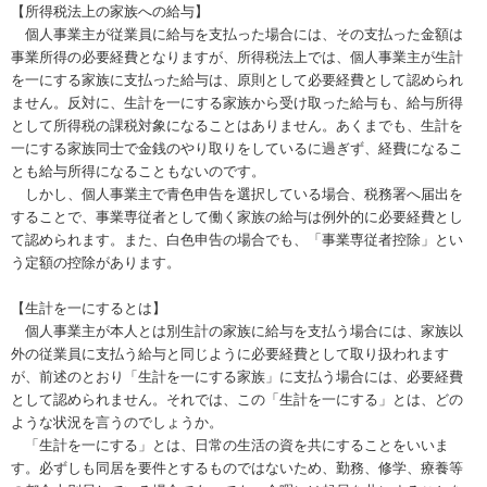
【所得税法上の家族への給与】
個人事業主が従業員に給与を支払った場合には、その支払った金額は
事業所得の必要経費となりますが、所得税法上では、個人事業主が生計
を一にする家族に支払った給与は、原則として必要経費として認められ
ません。反対に、生計を一にする家族から受け取った給与も、給与所得
として所得税の課税対象になることはありません。あくまでも、生計を
一にする家族同士で金銭のやり取りをしているに過ぎず、経費になるこ
とも給与所得になることもないのです。
しかし、個人事業主で青色申告を選択している場合、税務署へ届出を
することで、事業専従者として働く家族の給与は例外的に必要経費とし
て認められます。また、白色申告の場合でも、「事業専従者控除」とい
う定額の控除があります。
【生計を一にするとは】
個人事業主が本人とは別生計の家族に給与を支払う場合には、家族以
外の従業員に支払う給与と同じように必要経費として取り扱われます
が、前述のとおり「生計を一にする家族」に支払う場合には、必要経費
として認められません。それでは、この「生計を一にする」とは、どの
ような状況を言うのでしょうか。
「生計を一にする」とは、日常の生活の資を共にすることをいいま
す。必ずしも同居を要件とするものではないため、勤務、修学、療養等