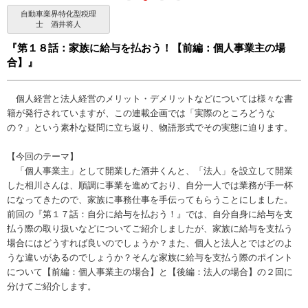
自動車業界特化型税理
士 酒井将人
『第１８話：家族に給与を払おう！【前編：個人事業主の場
合】』
個人経営と法人経営のメリット・デメリットなどについては様々な書
籍が発行されていますが、この連載企画では「実際のところどうな
の？」という素朴な疑問に立ち返り、物語形式でその実態に迫ります。
【今回のテーマ】
「個人事業主」として開業した酒井くんと、「法人」を設立して開業
した相川さんは、順調に事業を進めており、自分一人では業務が手一杯
になってきたので、家族に事務仕事を手伝ってもらうことにしました。
前回の『第１７話：自分に給与を払おう！』では、自分自身に給与を支
払う際の取り扱いなどについてご紹介しましたが、家族に給与を支払う
場合にはどうすれば良いのでしょうか？また、個人と法人とではどのよ
うな違いがあるのでしょうか？そんな家族に給与を支払う際のポイント
について【前編：個人事業主の場合】と【後編：法人の場合】の２回に
分けてご紹介します。