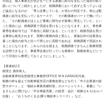
今回は、個人事業主が生計を一にする家族に給与を支払った場合の取り
扱いについてご紹介しましたが、税務調査において必ずと言ってよいほ
ど論点になるのが、「専ら従事している」か否かの判定です。例えば配
偶者に給与を支払っているケースで、「その配偶者がパートで働いてい
た」「その配偶者がほとんど事業に関与せず家事に専念していた」とい
った場合には、税務調査で否認を受けることになります。また、青色事
業専従者給与では「不相当に高額である」という点で、税務否認を受け
る事例も散見されます。実際の業務内容と照らし、家族以外の従業員を
雇った場合の給与と比べて明らかに高額であれば、税務調査で否認され
ることになります。これらの点を踏まえ、税務調査できちんと勤務実態
を説明できるよう、事業専従者が行っている業務や、勤務体系などにつ
いて日頃から整理しておくようにしましょう。
【著者紹介】
税理士 酒井将人。
自動車業界特化型税理士事務所OFFICE M.N GARAGE代表。
税務の枠を超えて自動車販売店の業務改善などを行う「中小企業者の経
営サポート」と「相続＆事業承継対策」のスペシャリスト。著書に『い
まさら人に聞けない「中古車販売業」の経営・会計・税務Ｑ＆Ａ(セルバ
出版）』『おうちのくるま(乗り物絵本シリーズ）』など。