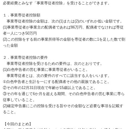
必要経費とみなす「事業専従者控除」を受けることができます。
１．事業専従者控除額
事業専従者控除の金額は、次の(1)または(2)のいずれか低い金額です。
(1)事業専従者が事業主の配偶者であれば86万円、配偶者でなければ専従
者一人につき50万円
(2)この控除をする前の事業所得等の金額を専従者の数に1を足した数で割
った金額
２．事業専従者控除の要件
事業専従者控除を受けるための要件は、次のとおりです。
(1)白色申告者の営む事業に事業専従者がいること。
事業専従者とは、次の要件のすべてに該当する人をいいます。
①白色申告者と生計を一にする配偶者その他の親族であること。
②その年の12月31日現在で年齢が15歳以上であること。
③その年を通じて6か月を超える期間、その白色申告者の営む事業に専ら
従事していること。
(2)確定申告書にこの控除を受ける旨やその金額など必要な事項を記載す
ること。
【今回のまとめ】