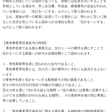
の都合上別居している場合であっても、余暇には起居を共にすることを
常例としている場合や、常に生活費、学資金、療養費等の送金が行われ
ている場合には、「生計を一にする」ものとして取り扱われます。
なお、親族が同一の家屋に起居している場合には、明らかに互いに独
立した生活を営んでいると認められる場合を除き、「生計を一にする」
ものとして取り扱われます。
【青色事業専従者給与の特例】
青色申告者である個人事業主は、次の１～４の要件を満たすことで、
生計を一にする家族への給与が必要経費として認められます。
１．青色事業専従者に支払われた給与であること。
青色事業専従者とは、次の①～③の要件のいずれにも該当する人をい
います。
①青色申告者と生計を一にする配偶者その他の親族であること。
②その年の12月31日現在で年齢が15歳以上であること。
③その年を通じて6か月を超える期間（一定の場合には事業に従事するこ
とができる期間の2分の1を超える期間）、その青色申告者の営む事業に
専ら従事していること。
２．「青色事業専従者給与に関する届出書」を納税地の所轄税務署長に