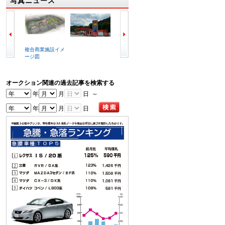
写真ニュース
複合商業施設イメ
ラビット北九州空
冒頭で挨拶する喜
写真は
ージ図
港店外観
谷辰夫会長
会場
オークション関連の過去記事を検索する
年
月
日 ～
年
月
日