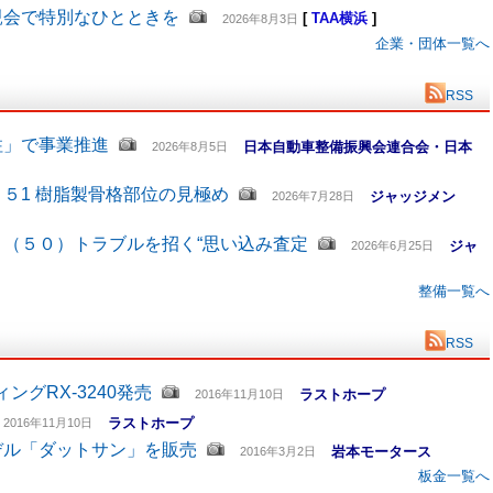
親会で特別なひとときを
[
TAA横浜
]
2026年8月3日
企業・団体一覧へ
RSS
柱」で事業推進
日本自動車整備振興会連合会・日本
2026年8月5日
５1 樹脂製骨格部位の見極め
ジャッジメン
2026年7月28日
（５０）トラブルを招く“思い込み査定
ジャ
2026年6月25日
整備一覧へ
RSS
グRX-3240発売
ラストホープ
2016年11月10日
ラストホープ
2016年11月10日
デル「ダットサン」を販売
岩本モータース
2016年3月2日
板金一覧へ