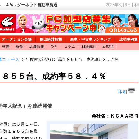
．４％ - グーネット自動車流通
2026年8月6日 [
オークション会場
輸出統計情報
新車・中古車ランキング
成功事例集
整備
板金
店舗情報
ひと
コラム
相場統計
新製品
連ニュース
> 年度末大記念は出品１８５５台、成約率５８．４％
１８５５台、成約率５８．４％
印刷
周年大記念」を連続開催
会社名：ＫＣＡＡ福岡
社長）は３月１４日、
台数１８５５台を集
４％、成約単価３０万