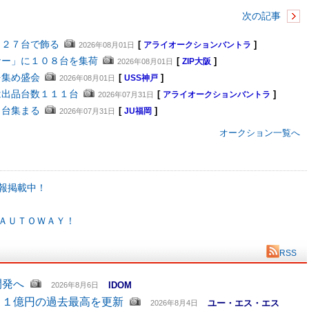
次の記事
４２７台で飾る
[
]
2026年08月01日
アライオークションバントラ
ナー」に１０８台を集荷
[
]
2026年08月01日
ZIP大阪
を集め盛会
[
]
2026年08月01日
USS神戸
は出品台数１１１台
[
]
2026年07月31日
アライオークションバントラ
２台集まる
[
]
2026年07月31日
JU福岡
オークション一覧へ
報掲載中！
ＡＵＴＯＷＡＹ！
RSS
開発へ
IDOM
2026年8月6日
６１億円の過去最高を更新
ユー・エス・エス
2026年8月4日