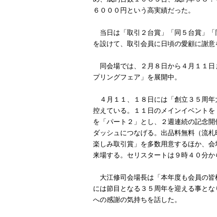
６０００円という高実績だった。
当日は「取引２台賞」「同５台賞」「
を設けて、取引会員に日頃の愛顧に謝意
同会場では、２月８日から４月１１日
プリングフェア」を展開中。
４月１１、１８日には「創立３５周年
控えている。１１日のメインイベントを
を「パート２」とし、２週連続の記念開
ダッシュにつなげる。出品料無料（流札
楽しみ取引賞」を多数用意するほか、会
来場する。セリスタートは９時４０分か
大江修司会場長は「本年度も会員の皆
には節目となる３５周年を迎える事とな
への感謝の気持ちを話した。