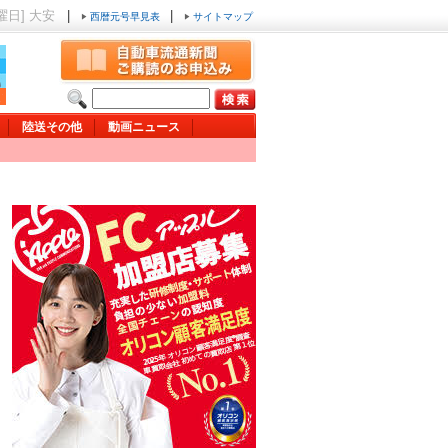
木曜日] 大安
|
|
西暦元号早見表
サイトマップ
陸送その他
動画ニュース