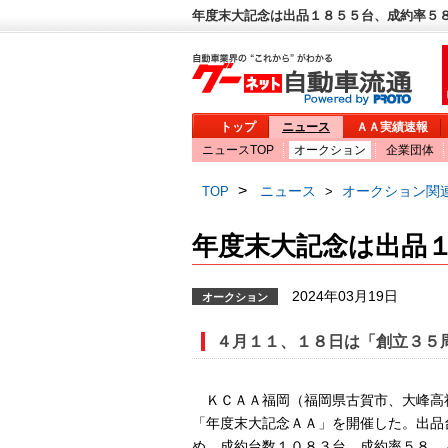
年度末大記念は出品１８５５台、成約率５８
トップ
ニュース
ＡＡ実績速報
ニュースTOP
オークション
企業団体
>
ニュース
オークション関
TOP
>
年度末大記念は出品
2024年03月19日
オークション
４月１１、１８日は「創立３５
ＫＣＡＡ福岡（福岡県古賀市、大峰高
「年度末大記念ＡＡ」を開催した。出品
め、成約台数１０８３台、成約率５８．