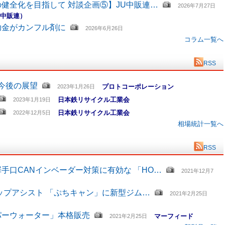
健全化を目指して 対談企画⑤】JU中販連…
2026年7月27日
U中販連）
助金がカンフル剤に
2026年6月26日
コラム一覧へ
RSS
と今後の展望
プロトコーポレーション
2023年1月26日
日本鉄リサイクル工業会
2023年1月19日
日本鉄リサイクル工業会
2022年12月5日
相場統計一覧へ
RSS
手口CANインベーダー対策に有効な 「HO…
2021年12月7
ップアシスト 「ぷちキャン」に新型ジム…
2021年2月25日
パーウォーター」本格販売
マーフィード
2021年2月25日