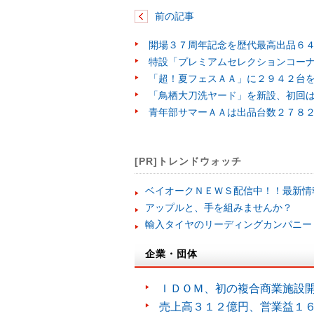
前の記事
開場３７周年記念を歴代最高出品６
特設「プレミアムセレクションコー
「超！夏フェスＡＡ」に２９４２台
「鳥栖大刀洗ヤード」を新設、初回
青年部サマーＡＡは出品台数２７８
[PR]トレンドウォッチ
ベイオークＮＥＷＳ配信中！！最新情
アップルと、手を組みませんか？
輸入タイヤのリーディングカンパニー
企業・団体
ＩＤＯＭ、初の複合商業施設
売上高３１２億円、営業益１