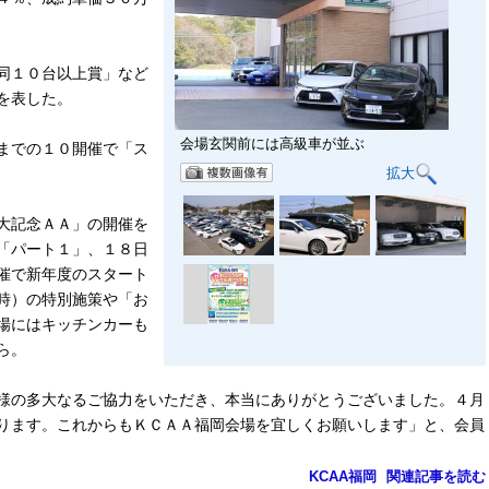
同１０台以上賞」など
を表した。
会場玄関前には高級車が並ぶ
までの１０開催で「ス
拡大
大記念ＡＡ」の開催を
「パート１」、１８日
催で新年度のスタート
時）の特別施策や「お
場にはキッチンカーも
ら。
様の多大なるご協力をいただき、本当にありがとうございました。４月
ります。これからもＫＣＡＡ福岡会場を宜しくお願いします」と、会員
KCAA福岡
関連記事を読む