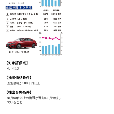
【対象評価点】
4、4.5点
【抽出価格条件】
直近価格が500千円以上
【抽出台数条件】
毎月50台以上の流通が過去6ヶ月連続し
ていること