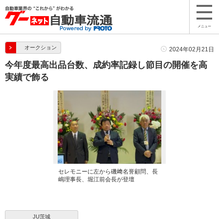
メニュー
オークション
2024年02月21日
今年度最高出品台数、成約率記録し節目の開催を高
実績で飾る
セレモニーに左から磯﨑名誉顧問、長
嶋理事長、堀江前会長が登壇
JU茨城