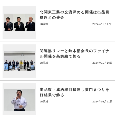
北関東三県の交流深める開催は出品目
標超えの盛会
JU茨城
2024年12月17日
関連協リレーと鈴木部会長のファイナ
ル開催を高実績で飾る
JU茨城
2024年10月16日
出品数・成約率目標達し黄門まつりを
好結果で飾る
JU茨城
2024年08月21日