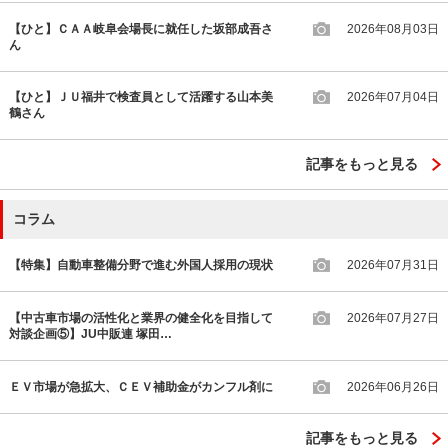
【ひと】ＣＡＡ岐阜会場長に就任した坂部成吾さ
2026年08月03日
ん
【ひと】ＪＵ福井で検査員として活躍する山本美
2026年07月04日
鶴さん
記事をもっと見る
コラム
【特集】自動車整備分野で進む外国人採用の現状
2026年07月31日
【中古車市場の活性化と業界の健全化を目指して
2026年07月27日
対談企画⑤】JU中販連 塚田…
ＥＶ市場が急拡大、ＣＥＶ補助金がカンフル剤に
2026年06月26日
記事をもっと見る