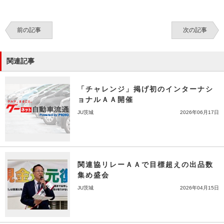
前の記事
次の記事
関連記事
「チャレンジ」掲げ初のインターナシ
ョナルＡＡ開催
JU茨城
2026年06月17日
関連協リレーＡＡで目標超えの出品数
集め盛会
JU茨城
2026年04月15日