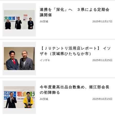
連携を「深化」へ ３県による定期会
議開催
JU茨城
2025年12月17日
【ＪＵテントリ活用店レポート】 イソ
ザキ（茨城県ひたちなか市）
イソザキ
2025年11月25日
今年度最高出品台数集め、堀江部会長
の初陣飾る
JU茨城
2025年10月15日