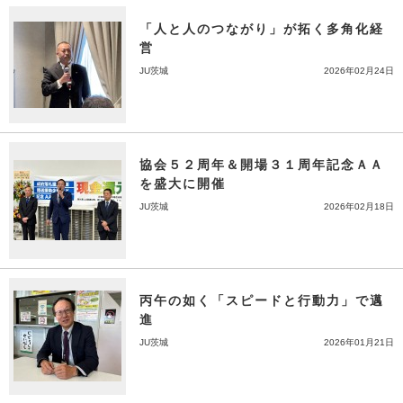
「人と人のつながり」が拓く多角化経
営
JU茨城
2026年02月24日
協会５２周年＆開場３１周年記念ＡＡ
を盛大に開催
JU茨城
2026年02月18日
丙午の如く「スピードと行動力」で邁
進
JU茨城
2026年01月21日