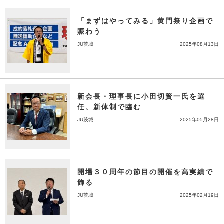
「まずはやってみる」黄門祭り企画で
賑わう
JU茨城
2025年08月13日
新会長・理事長に小田切賢一氏を選
任、新体制で臨む
JU茨城
2025年05月28日
開場３０周年の節目の開催を高実績で
飾る
JU茨城
2025年02月19日