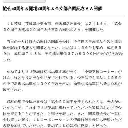
協会50周年＆開場29周年＆全支部合同記念ＡＡ開催
ＪＵ茨城（茨城県小美玉市、長嶋和彦理事長）は２月１４日、「協会
５０周年＆開場２９周年＆全支部合同記念ＡＡ」を開催した。
当日のセリは協会の節目の開催を受け、今年度の最高出品台数と成約
率を記録する盛大な開催となった。出品は１１５６台を集め、成約８５
９台、成約率７４.３％、平均成約単価３７万９０００円の高実績を記録
した。
かねてよりＪＵ茨城は初出品車比率が高く、「小売支援コーナー」が
けん引役となり活発なセリが行われている。今開催でも出品１１５６台
の中で新規出品車が１０００台超を占め、新鮮な出品車に活発な応札が
展開された。
取材の場で長嶋理事長は「協会５０周年を迎えられたのは、先人がい
たからこそ。これまでＪＵ茨城に携わっていただいた皆様のおかげで今
日を迎えることができた」と謝意を表した。また「関連協会長が一堂に
会し嬉しい限り。ＪＵコーポレーションの伊藤行雄社長にも来場いただ
き花を添えていただいた。改めてＪＵの皆様に感謝」と述べた。