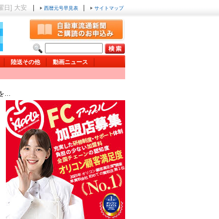
木曜日] 大安
|
|
西暦元号早見表
サイトマップ
陸送その他
動画ニュース
を…