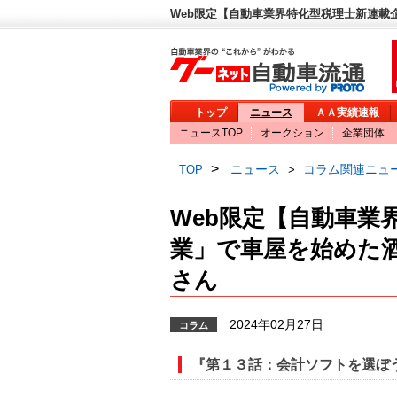
Web限定【自動車業界特化型税理士新連載
トップ
ニュース
ＡＡ実績速報
ニュースTOP
オークション
企業団体
>
ニュース
コラム関連ニュ
TOP
>
Web限定【自動車業
業」で車屋を始めた
さん
2024年02月27日
コラム
『第１３話：会計ソフトを選ぼ