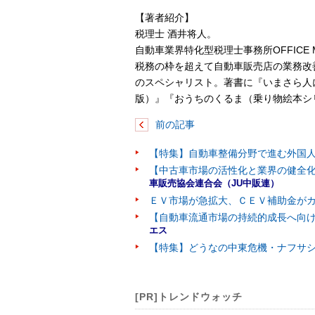
【著者紹介】
税理士 酒井将人。
自動車業界特化型税理士事務所OFFICE M
税務の枠を超えて自動車販売店の業務改
のスペシャリスト。著書に『いまさら人
版）』『おうちのくるま（乗り物絵本シ
前の記事
【特集】自動車整備分野で進む外国
【中古車市場の活性化と業界の健全化
車販売協会連合会（JU中販連）
ＥＶ市場が急拡大、ＣＥＶ補助金が
【自動車流通市場の持続的成長へ向
エス
【特集】どうなの中東危機・ナフサシ
[PR]トレンドウォッチ