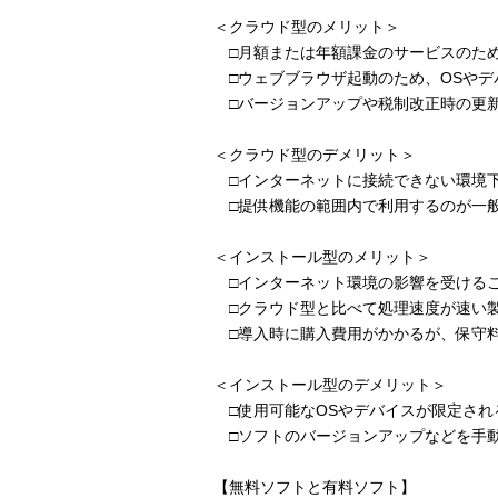
＜クラウド型のメリット＞
□月額または年額課金のサービスのため
□ウェブブラウザ起動のため、OSやデ
□バージョンアップや税制改正時の更新
＜クラウド型のデメリット＞
□インターネットに接続できない環境下
□提供機能の範囲内で利用するのが一般
＜インストール型のメリット＞
□インターネット環境の影響を受ける
□クラウド型と比べて処理速度が速い
□導入時に購入費用がかかるが、保守料
＜インストール型のデメリット＞
□使用可能なOSやデバイスが限定され
□ソフトのバージョンアップなどを手
【無料ソフトと有料ソフト】