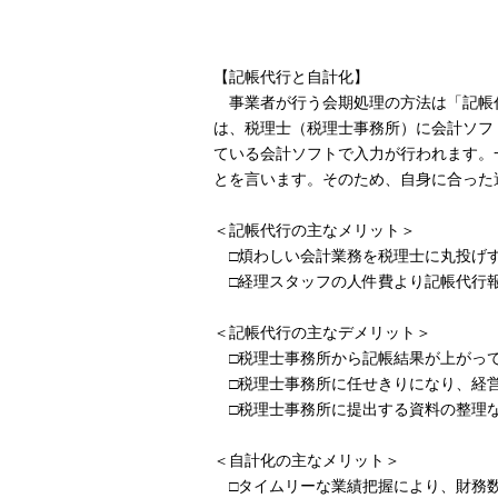
【記帳代行と自計化】
事業者が行う会期処理の方法は「記帳
は、税理士（税理士事務所）に会計ソフ
ている会計ソフトで入力が行われます。
とを言います。そのため、自身に合った
＜記帳代行の主なメリット＞
□煩わしい会計業務を税理士に丸投げ
□経理スタッフの人件費より記帳代行
＜記帳代行の主なデメリット＞
□税理士事務所から記帳結果が上がって
□税理士事務所に任せきりになり、経
□税理士事務所に提出する資料の整理
＜自計化の主なメリット＞
□タイムリーな業績把握により、財務