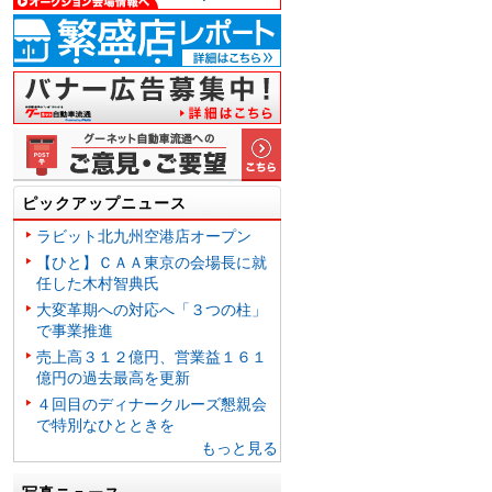
ピックアップニュース
ラビット北九州空港店オープン
【ひと】ＣＡＡ東京の会場長に就
任した木村智典氏
大変革期への対応へ「３つの柱」
で事業推進
売上高３１２億円、営業益１６１
億円の過去最高を更新
４回目のディナークルーズ懇親会
で特別なひとときを
もっと見る