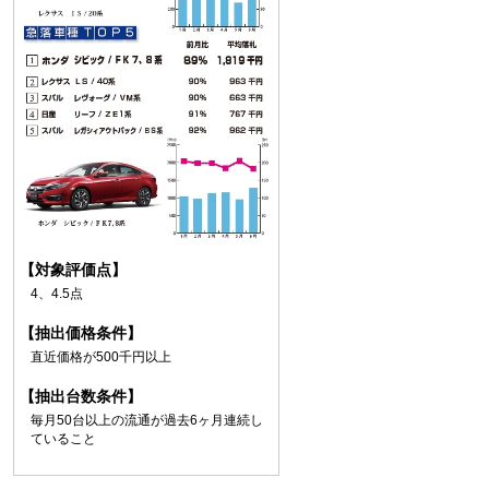
【対象評価点】
4、4.5点
【抽出価格条件】
直近価格が500千円以上
【抽出台数条件】
毎月50台以上の流通が過去6ヶ月連続し
ていること