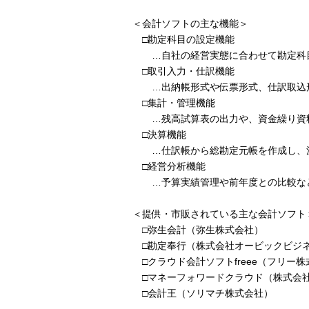
＜会計ソフトの主な機能＞
□勘定科目の設定機能
…自社の経営実態に合わせて勘定科目
□取引入力・仕訳機能
…出納帳形式や伝票形式、仕訳取込形
□集計・管理機能
…残高試算表の出力や、資金繰り資料
□決算機能
…仕訳帳から総勘定元帳を作成し、決
□経営分析機能
…予算実績管理や前年度との比較など
＜提供・市販されている主な会計ソフト
□弥生会計（弥生株式会社）
□勘定奉行（株式会社オービックビジ
□クラウド会計ソフトfreee（フリー株
□マネーフォワードクラウド（株式会
□会計王（ソリマチ株式会社）