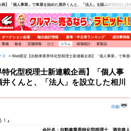
企画】「個人事業」で車屋を始めた酒井くんと、「法人」を設…
2026年8月6日 [
オークション会場
輸出統計情報
新車・中古車ランキング
成功事例集
整備
板金
店舗情報
ひと
コラム
相場統計
新製品
ース
> Web限定【自動車業界特化型税理士新連載企画】「個人事業」で車屋
界特化型税理士新連載企画】「個人事
酒井くんと、「法人」を設立した相川
印刷
う！』
会社名：自動車業界特化型税理士 酒井将人