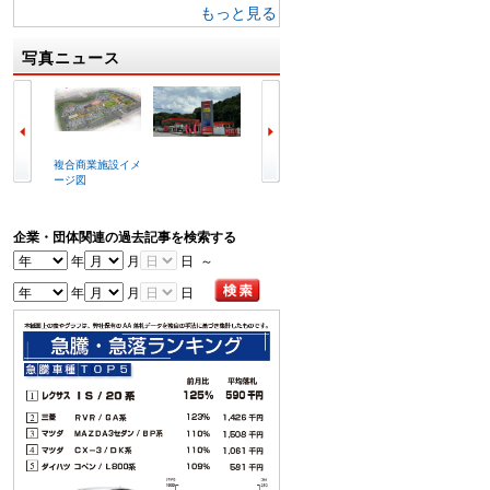
もっと見る
写真ニュース
複合商業施設イメ
ラビット北九州空
冒頭で挨拶する喜
写真は
ージ図
港店外観
谷辰夫会長
会場
企業・団体関連の過去記事を検索する
年
月
日 ～
年
月
日