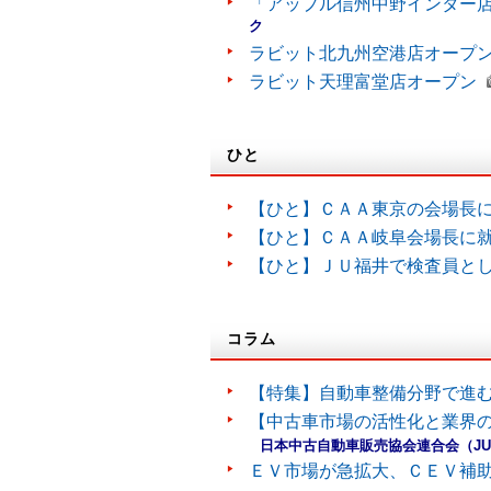
「アップル信州中野インター
ク
ラビット北九州空港店オープ
ラビット天理富堂店オープン
ひと
【ひと】ＣＡＡ東京の会場長
【ひと】ＣＡＡ岐阜会場長に
【ひと】ＪＵ福井で検査員と
コラム
【特集】自動車整備分野で進
【中古車市場の活性化と業界の
日本中古自動車販売協会連合会（J
ＥＶ市場が急拡大、ＣＥＶ補