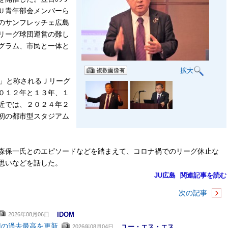
Ｕ青年部会メンバーら
のサンフレッチェ広島
リーグ球団運営の難し
グラム、市民と一体と
拡大
」と称されるＪリーグ
０１２年と１３年、１
近では、２０２４年２
初の都市型スタジアム
森保一氏とのエピソードなどを踏まえて、コロナ禍でのリーグ休止な
思いなどを話した。
JU広島
関連記事を読む
次の記事
IDOM
2026年08月06日
円の過去最高を更新
ユー・エス・エス
2026年08月04日