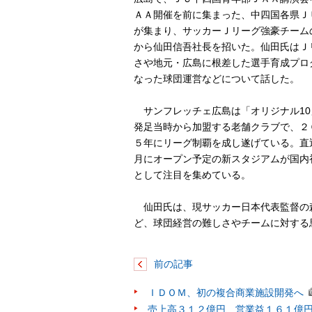
ＡＡ開催を前に集まった、中四国各県Ｊ
が集まり、サッカーＪリーグ強豪チーム
から仙田信吾社長を招いた。仙田氏はＪ
さや地元・広島に根差した選手育成プロ
なった球団運営などについて話した。
サンフレッチェ広島は「オリジナル10
発足当時から加盟する老舗クラブで、２
５年にリーグ制覇を成し遂げている。直
月にオープン予定の新スタジアムが国内
として注目を集めている。
仙田氏は、現サッカー日本代表監督の
ど、球団経営の難しさやチームに対する
前の記事
ＩＤＯＭ、初の複合商業施設開発へ
売上高３１２億円、営業益１６１億