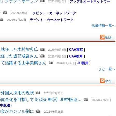
店」グランドオープン
アップルオートネットワー
2026年8月6日
ン
ラビット・カーネットワーク
2026年8月6日
ラビット・カーネットワーク
2026年7月22日
店舗情報一覧へ
RSS
に就任した木村智典氏
[
CAA東京
]
2026年8月5日
就任した坂部成吾さん
[
CAA岐阜
]
2026年8月3日
して活躍する山本美鶴さん
[
JU福井
]
2026年7月4日
ひと一覧へ
RSS
む外国人採用の現状
2026年7月31日
健全化を目指して 対談企画⑤】JU中販連…
2026年7月27日
U中販連）
助金がカンフル剤に
2026年6月26日