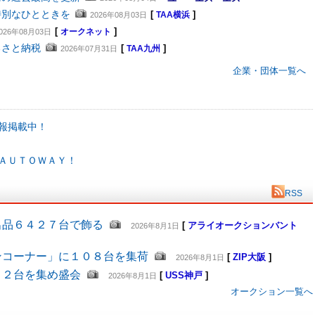
特別なひとときを
[
]
2026年08月03日
TAA横浜
[
]
026年08月03日
オークネット
るさと納税
[
]
2026年07月31日
TAA九州
企業・団体一覧へ
報掲載中！
ＡＵＴＯＷＡＹ！
RSS
出品６４２７台で飾る
[
アライオークションバント
2026年8月1日
ンコーナー」に１０８台を集荷
[
ZIP大阪
]
2026年8月1日
４２台を集め盛会
[
USS神戸
]
2026年8月1日
オークション一覧へ