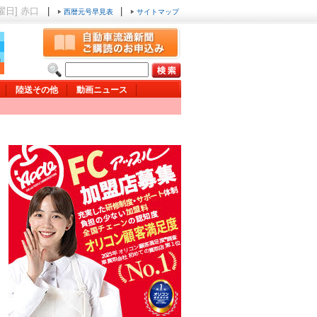
金曜日] 赤口
|
|
西暦元号早見表
サイトマップ
陸送その他
動画ニュース