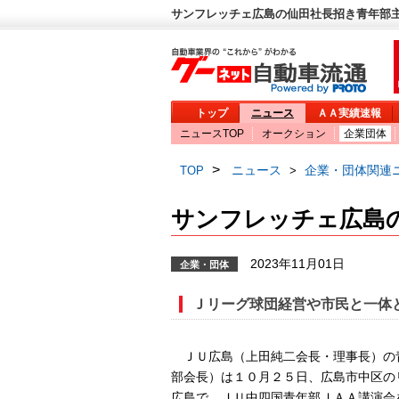
サンフレッチェ広島の仙田社長招き青年部主
トップ
ニュース
ＡＡ実績速報
ニュースTOP
オークション
企業団体
>
ニュース
企業・団体関連
TOP
>
サンフレッチェ広島
2023年11月01日
企業・団体
Ｊリーグ球団経営や市民と一体
ＪＵ広島（上田純二会長・理事長）の
部会長）は１０月２５日、広島市中区の
広島で、ＪＵ中四国青年部ＪＡＡ講演会