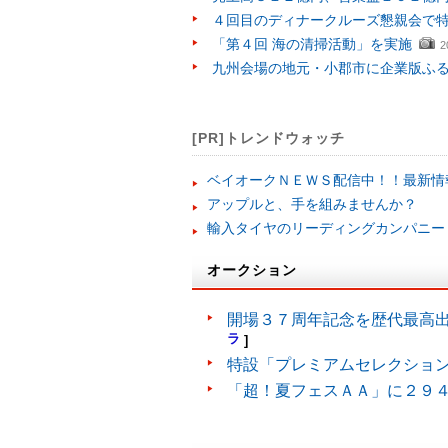
４回目のディナークルーズ懇親会で
「第４回 海の清掃活動」を実施
2
九州会場の地元・小郡市に企業版ふ
[PR]トレンドウォッチ
ベイオークＮＥＷＳ配信中！！最新情
アップルと、手を組みませんか？
輸入タイヤのリーディングカンパニー
オークション
開場３７周年記念を歴代最高
ラ
]
特設「プレミアムセレクショ
「超！夏フェスＡＡ」に２９