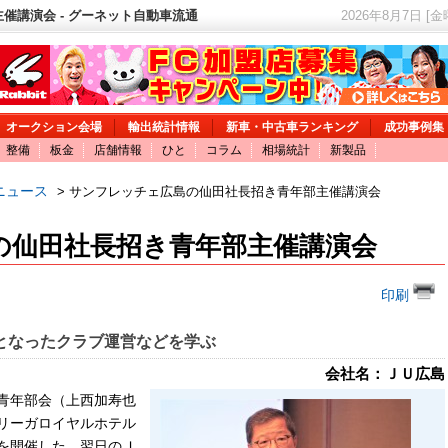
催講演会 - グーネット自動車流通
2026年8月7日 [
オークション会場
輸出統計情報
新車・中古車ランキング
成功事例集
整備
板金
店舗情報
ひと
コラム
相場統計
新製品
ニュース
> サンフレッチェ広島の仙田社長招き青年部主催講演会
の仙田社長招き青年部主催講演会
印刷
となったクラブ運営などを学ぶ
会社名：ＪＵ広島
青年部会（上西加寿也
リーガロイヤルホテル
を開催した。翌日のＪ