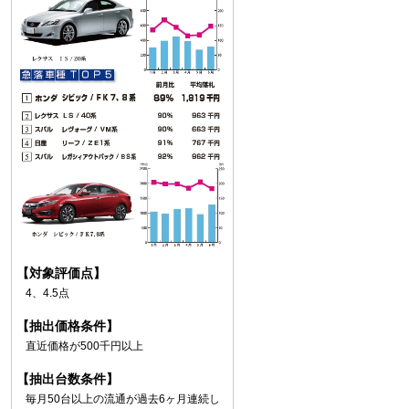
【対象評価点】
4、4.5点
【抽出価格条件】
直近価格が500千円以上
【抽出台数条件】
毎月50台以上の流通が過去6ヶ月連続し