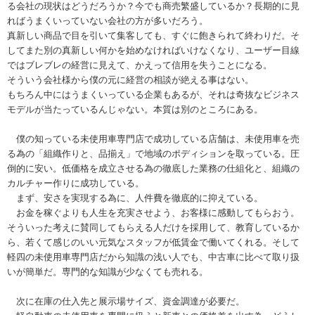
る会社の現状はどうだろうか？今でも商売繁盛しているか？長期的に見
ればうまくいっていない会社の方が多いだろう。
真新しい商品で目を引いて集客しても、すぐに飽きられて終わりだ。そ
してまた別の真新しい何かを始めなければいけなくなり、ユーザー目線
ではブレブレの経営に見えて、かえって信用を失うことになる。
そういう会社様から僕の元に経営の相談が絶える事はない。
もちろん中にはうまくいっている企業もあるが、それは奇抜なビジネス
モデルが当たっているんじゃない。本質は別のところにある。
僕の知っている未使用車専門店で成功している店舗は、未使用車を売
る為の「組織作りと、品揃え」で地域のポディションを取っている。圧
倒的に安い。低価格を成立させる為の徹底した業務の仕組化と、組織の
カルチャー作りに成功している。
まず、安さを実現する為に、人件費を徹底的に抑えている。
お金を稼ぐよりも人生を充実させよう、お客様に感動してもらおう。
そういった考えに賛同してもらえる人だけを採用して、教育しているか
ら、若くて感じのいい元気なスタッフが低賃金で働いてくれる。そして
軽四の未使用車専門店だから知識の浅い人でも、中古車に比べて取り扱
いが簡単だ。専門的な知識が少なくても売れる。
次に在庫の仕入先と展示場サイズ、資金調達が必要だ。