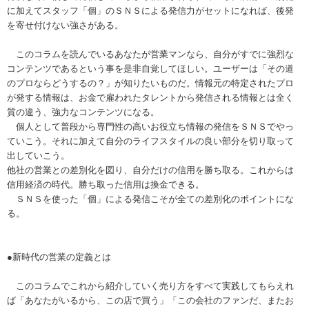
に加えてスタッフ「個」のＳＮＳによる発信力がセットになれば、後発
を寄せ付けない強さがある。
このコラムを読んでいるあなたが営業マンなら、自分がすでに強烈な
コンテンツであるという事を是非自覚してほしい。ユーザーは「その道
のプロならどうするの？」が知りたいものだ。情報元の特定されたプロ
が発する情報は、お金で雇われたタレントから発信される情報とは全く
質の違う、強力なコンテンツになる。
個人として普段から専門性の高いお役立ち情報の発信をＳＮＳでやっ
ていこう。それに加えて自分のライフスタイルの良い部分を切り取って
出していこう。
他社の営業との差別化を図り、自分だけの信用を勝ち取る。これからは
信用経済の時代。勝ち取った信用は換金できる。
ＳＮＳを使った「個」による発信こそが全ての差別化のポイントにな
る。
●新時代の営業の定義とは
このコラムでこれから紹介していく売り方をすべて実践してもらえれ
ば「あなたがいるから、この店で買う」「この会社のファンだ、またお