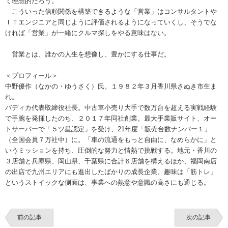
て理想的だろう。
こういった信頼関係を構築できるような「営業」はコンサルタントや
ＩＴエンジニアと同じように評価されるようになっていくし、そうでな
ければ「営業」が一緒にクルマ探しをやる意味はない。
営業とは、誰かの人生を想像し、豊かにする仕事だ。
＜プロフィール＞
中野優作（なかの・ゆうさく）氏。１９８２年３月香川県さぬき市生ま
れ。
バディカ代表取締役社長。中古車小売り大手で数万台を超える実戦経験
で手腕を発揮したのち、２０１７年同社創業。最大手業販サイト、オー
トサーバーで「５ツ星認定」を受け、21年度「販売台数ナンバー１」
（全国会員７万社中）に。「車の流通をもっと自由に、なめらかに」と
いうミッションを持ち、圧倒的な努力と情熱で挑戦する。地元・香川の
３店舗と兵庫県、岡山県、千葉県に合計６店舗を構えるほか、福岡南店
の出店で九州エリアにも進出したばかりの成長企業。趣味は「筋トレ」
というストイックな側面は、事業への熱意や意識の高さにも通じる。
前の記事
次の記事