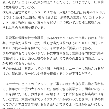
願いしたい」こういった声が増えてくるだろう。これまでより、圧倒的
に数を増やしていける。
僕たちが運営するＢＵＤＤＩＣＡでも、入社1年の社員が紹介やＳＮＳだ
けで１０台/月以上売る。彼らはまさに「新時代の営業」だ。コミットメ
ントも高く報酬も高い。真っ当なビジネスで稼いでお客様に感謝され、
それに見合う報酬を得ている。
外資系の保険会社や金融系、あるいはテクノロジー企業における「営
業」では当たり前のことだ。彼らは当たり前のように１０００万円～２
０００万円の年収を稼いでいる。その価値が「営業」にはある。
クルマ業界もそうなるべきだ。特に中古車を扱う営業は専門的な知識や
信頼が問われる。売った後のお付き合いまである高度な専門職だ。しっ
かり稼いでもらいたい。
そのためには、営業としての「個」を確立し、ユーザーに信頼されるだ
けの、質の高いサービスや情報を提供することが不可欠だろう。
ユーザーにとっての「クルマ」は「家」の次に大きな買い物と言われ
る、何年かに一度の大イベントだ。信頼できる営業から、間違いのない
一台を買いたいし、お付き合いが始まり、それ以降も同じ担当者に任せ
たいはずだ。家族が出来てライフスタイルが変わったときや、子供の初
めてのクルマ選びまで長いお付き合いができるような形がお互いにとっ