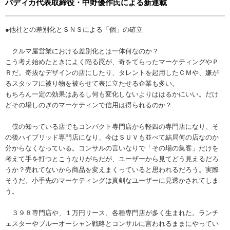
バディカ代表取締役・中野優作氏による新連載
●他社との差別化とＳＮＳによる「個」の確立
クルマ屋営業における差別化とは一体何なのか？
こう考え始めたときによく陥る罠が、奇をてらったマーケティングやＰ
Ｒだ。奇抜なデザインの店にしたり、タレントを起用したＣＭや、嫌が
るスタッフに被り物を被らせて表に立たせる企業も多い。
もちろん一定の効果はあるし何も変化しないよりははるかにいい。だけ
どその場しのぎのマーケティンで信用は得られるのか？
僕の知っている店でもコンパクト専門店から軽四の専門店になり、そ
の後ハイブリッド専門店になり、今はＳＵＶも並べて結局何の店なのか
分からなくなっている。コンサルの言いなりで「その場の集客」だけを
考えて手を打つとこうなりがちだが、ユーザーから見てどう見えるだろ
うか？売れてないから商品を変えまくっていると思われるだろう。実際
そうだ。小手先のマーケティングは真剣なユーザーに見透かされてしま
う。
３９８専門店や、１万円リース、各種専門店が多く生まれた。ランチ
ェスターやブルーオーシャン戦略とコンサルに言われるままにやってい