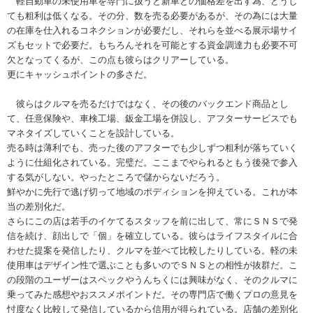
軽自動車の未使用車を専門に扱うと新車との価格差を出す為、どうし
ても粗利は低くなる。その分、数を売る必要があるが、その為には大量
の在庫を仕入れるコネクションが必要だし、それらを並べる展示場サイ
ズもセットで必要だ。もちろんそれを可能とする資金調達力も必要不可
欠となってくるが、この点も彼らはクリアーしている。
更にキャッシュポイントの多さだ。
彼らはクルマを売るだけではなく、その後のバックエンド商品とし
て、任意保険や、車検工場、鈑金工場を併設し、アフターサービスでも
マネタイズしていくことを設計している。
売る時は薄利でも、売った後のアフターでも少しずつ粗利が落ちていく
ように仕組化されている。完璧だ。ここまでやられるともう後発で参入
する気がしない。やったところで儲からないだろう。
鮮やかに先行で逃げ切って地域のポディションを抑えている。これが本
当の差別化だ。
さらにこの店は若手のイケてるスタッフを前に出して、常にＳＮＳで発
信を続け、顔出しで「個」を確立している。彼らはライフスタイルに合
わせた提案を発信したり、クルマを並べて比較したりしている。軽の未
使用車はデザイン性で選ぶことも多いのでＳＮＳとの相性が抜群だ。こ
の段階のユーザーはスペックやうんちくには興味がなく、そのクルマに
乗ってみた感想やおススメポイントだ。その専門店で働くプロの意見を
忖度なく比較して発信しているから信用が得られている。店舗の差別化