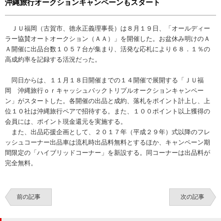
沖縄旅行オークションキャンペーンもスタート
ＪＵ福岡（古賀市、徳永正義理事長）は８月１９日、「オールディー
ラー協賛オートオークション（ＡＡ）」を開催した。お盆休み明けのＡ
Ａ開催に出品台数１０５７台が集まり、活発な応札により６８．１％の
高成約率を記録する活況だった。
同日からは、１１月１８日開催までの１４開催で展開する「ＪＵ福
岡 沖縄旅行ｏｒキャッシュバックトリプルオークションキャンペー
ン」がスタートした。各開催の出品と成約、落札をポイント計上し、上
位１０社は沖縄旅行ペアで招待する。また、１００ポイント以上獲得の
会員には、ポイント現金還元を実施する。
また、出品応援企画として、２０１７年（平成２９年）式以降のフレ
ッシュコーナー出品車は流札時出品料無料とするほか、キャンペーン期
間限定の「ハイブリッドコーナー」を新設する。同コーナーは出品料が
完全無料。
前の記事
次の記事