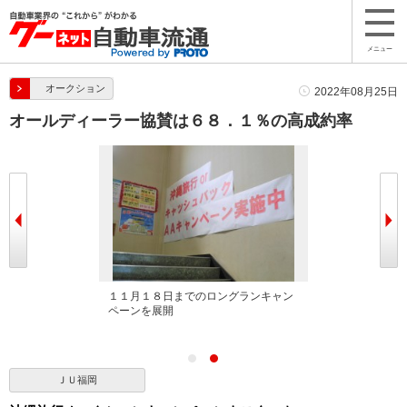
メニュー
オークション
2022年08月25日
オールディーラー協賛は６８．１％の高成約率
拶を述べた
１１月１８日までのロングランキャン
ペーンを展開
ＪＵ福岡