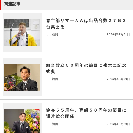
関連記事
青年部サマーＡＡは出品台数２７８２
台集まる
ＪＵ福岡
2026年07月31日
組合設立５０周年の節目に盛大に記念
式典
ＪＵ福岡
2026年05月29日
協会５５周年、商組５０周年の節目に
通常総会開催
ＪＵ福岡
2026年05月29日