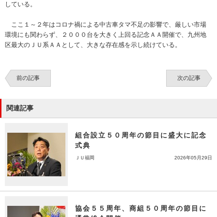
している。
ここ１～２年はコロナ禍による中古車タマ不足の影響で、厳しい市場
環境にも関わらず、２０００台を大きく上回る記念ＡＡ開催で、九州地
区最大のＪＵ系ＡＡとして、大きな存在感を示し続けている。
前の記事
次の記事
関連記事
組合設立５０周年の節目に盛大に記念
式典
ＪＵ福岡
2026年05月29日
協会５５周年、商組５０周年の節目に