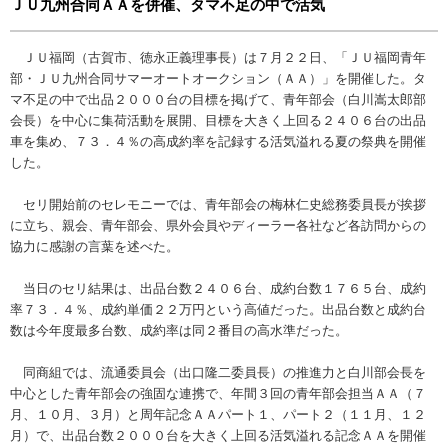
ＪＵ九州合同ＡＡを併催、タマ不足の中で活気
ＪＵ福岡（古賀市、徳永正義理事長）は７月２２日、「ＪＵ福岡青年
部・ＪＵ九州合同サマーオートオークション（ＡＡ）」を開催した。タ
マ不足の中で出品２０００台の目標を掲げて、青年部会（白川嵩太郎部
会長）を中心に集荷活動を展開、目標を大きく上回る２４０６台の出品
車を集め、７３．４％の高成約率を記録する活気溢れる夏の祭典を開催
した。
セリ開始前のセレモニーでは、青年部会の梅林仁史総務委員長が挨拶
に立ち、親会、青年部会、県外会員やディーラー各社など各訪問からの
協力に感謝の言葉を述べた。
当日のセリ結果は、出品台数２４０６台、成約台数１７６５台、成約
率７３．４％、成約単価２２万円という高値だった。出品台数と成約台
数は今年度最多台数、成約率は同２番目の高水準だった。
同商組では、流通委員会（出口隆二委員長）の推進力と白川部会長を
中心とした青年部会の強固な連携で、年間３回の青年部会担当ＡＡ（７
月、１０月、３月）と周年記念ＡＡパート１、パート２（１１月、１２
月）で、出品台数２０００台を大きく上回る活気溢れる記念ＡＡを開催