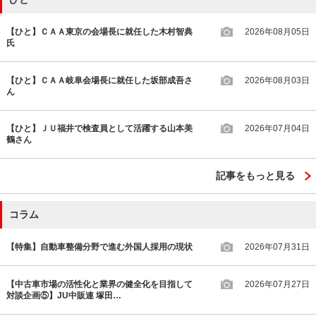
【ひと】ＣＡＡ東京の会場長に就任した木村智典
2026年08月05日
氏
【ひと】ＣＡＡ岐阜会場長に就任した坂部成吾さ
2026年08月03日
ん
【ひと】ＪＵ福井で検査員として活躍する山本美
2026年07月04日
鶴さん
記事をもっと見る
コラム
【特集】自動車整備分野で進む外国人採用の現状
2026年07月31日
【中古車市場の活性化と業界の健全化を目指して
2026年07月27日
対談企画⑤】JU中販連 塚田…