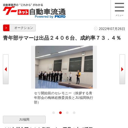
メニュー
オークション
2022年07月26日
青年部サマーは出品２４０６台、成約率７３．４％
い結束で記念Ａ
セリ開始前のセレモニー（挨拶する青
セリ開始前のセ
年部会の梅林総務委員長とJU福岡執行
会総務委員長と
部）
壇）
JU福岡