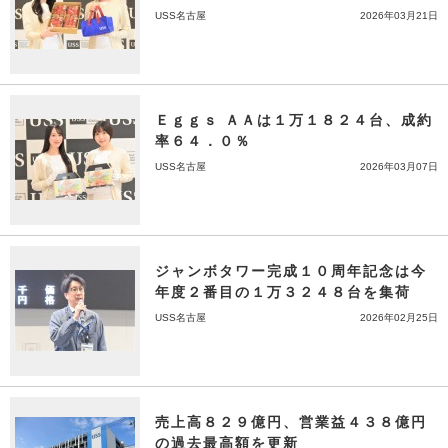
USS名古屋
2026年03月21日
Ｅｇｇｓ ＡＡは１万１８２４台、成約
率６４．０％
USS名古屋
2026年03月07日
ジャンボタワー完成１０周年記念は今
年度２番目の１万３２４８台を集荷
USS名古屋
2026年02月25日
売上高８２９億円、営業益４３８億円
の過去最高額を更新