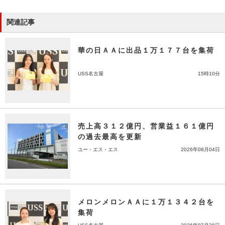
関連記事
華の日ＡＡに出品１万１７７台を集荷
USS名古屋
15時10分
売上高３１２億円、営業益１６１億円
の過去最高を更新
ユー・エス・エス
2026年08月04日
メロンメロンＡＡに１万１３４２台を
集荷