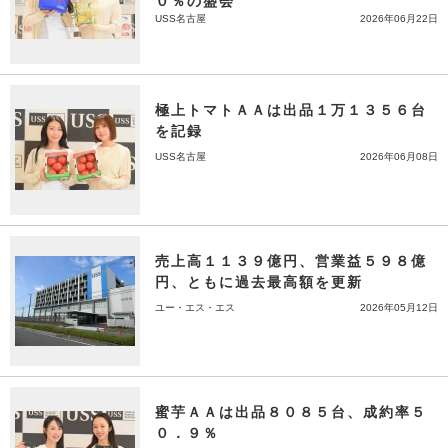
０％の盛会
USS名古屋
2026年06月22日
極上トマトＡＡは出品１万１３５６台
を記録
USS名古屋
2026年06月08日
売上高１１３９億円、営業益５９８億
円、ともに過去最高額を更新
ユー・エス・エス
2026年05月12日
蜜芋ＡＡは出品８０８５台、成約率５
０．９％