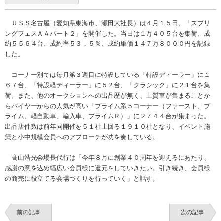
ＵＳＳ名古屋（愛知県東海市、瀬田大社長）は４月１５日、「スプリ
ングフェスＡＡパート２」を開催した。当日は１万４０５台を集荷、成
約５５６４台、成約率５３．５％、成約単価１４７万８０００円を記録
した。
コーナー別では毎月第３週目に特設している「特設ディーラー」に１
６７台、「特設軽ディーラー」に５２台、「クラシック」に２１台を集
荷。また、他のオークションへの出品歴が無く、上質車が集まることか
らバイヤーからの人気が高い「プライム系５コーナー（ファースト、プ
ライム、軽自動車、輸入車、プライムＲ）」に２７４４台が集まった。
出品店件数は前年同開催を５１社上回る１９１０社となり、イベント施
策と小中規模会員へのアプローチが功を奏している。
髙山浩光会場長代行は「今年８月に創業４０周年を迎えるにあたり、
感謝の意を込め幅広い会員様に還元をしていきたい。引き続き、会員様
の商売に役立てる会場づくりを行っていく」と話す。
前の記事
次の記事