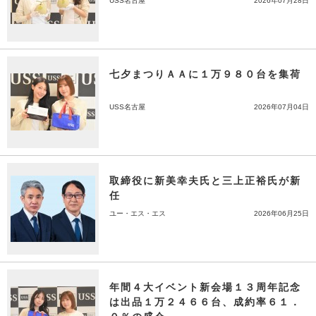
USS名古屋
2026年07月28日
七夕まつりＡＡに１万９８０台を集荷
USS名古屋
2026年07月04日
取締役に新美幸夫氏と三上正裕氏が新
任
ユー・エス・エス
2026年06月25日
年間４大イベント新会場１３周年記念
は出品１万２４６６台、成約率６１．