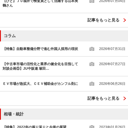
【ひと】ＪＵ福井で検査員として活躍する山本美
2026年07月04日
鶴さん
記事をもっと見る
コラム
【特集】自動車整備分野で進む外国人採用の現状
2026年07月31日
【中古車市場の活性化と業界の健全化を目指して
2026年07月27日
対談企画⑤】JU中販連 塚田…
ＥＶ市場が急拡大、ＣＥＶ補助金がカンフル剤に
2026年06月26日
記事をもっと見る
相場・統計
【特集】 2022年の振り返りと今後の展望
2023年01月26日