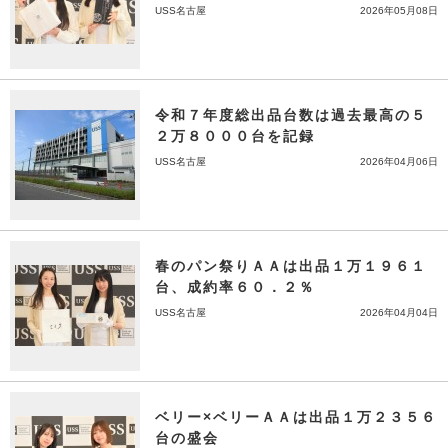
USS名古屋
2026年05月08日
令和７年度総出品台数は過去最高の５
２万８０００台を記録
USS名古屋
2026年04月06日
春のパン祭りＡＡは出品１万１９６１
台、成約率６０．２％
USS名古屋
2026年04月04日
ベリー×ベリーＡＡは出品１万２３５６
台の盛会