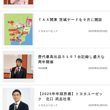
ＴＡＡ関東 茨城ヤードを９月に開設
トヨタユーゼック
2025年05月16日
歴代最高出品５１５７台記録し盛大な
周年開催
TAA関東
2025年01月30日
【2025年年頭所感】トヨタユーゼッ
ク 北口 武志社長
トヨタユーゼック
2025年01月01日