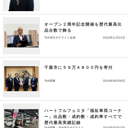
オープン２周年記念開催を歴代最高出
品台数で飾る
TAA埼玉サテライト会場
2024年11月21日
千葉市に５９万４８００円を寄付
TAA関東
2024年08月06日
ハートフルフェスタ「福祉車両コーナ
ー」出品数・成約数・成約率すべてで
歴代最高実績記録
TAA関東・TAA埼玉サテライト
2024年05月23日