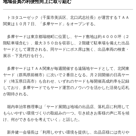
地域会員の利便性向上に取り組む
トヨタユーゼック（千葉市美浜区、北口武志社長）が運営するＴＡＡ
関東は１０月７日、「多摩ヤード」をオープンする。
多摩ヤードは東京都瑞穂町に位置し、ヤード敷地は約４０００坪（２
階駐車場含む）、最大３５０台を収容し、２階建て駐車場を備えた出品
ヤードとして運営される。同ヤードにポス席は無く、出品車両の検査・
展示・下見代行を行う。
多摩ヤードはＴＡＡ関東が毎週開催する遠隔地ヤードとして、北関東
ヤード（群馬県前橋市）に次いで２番目となる。月２回開催の日高ヤー
ド（埼玉県日高市）も合わせ、いずれのヤードも毎開催高成約率を記録
しており、多摩ヤードでもヤード運営のノウハウを活かした活発な応札
が期待される。
堀内幸治常務理事は「ヤード展開は地域の出品店、落札店に利用して
もらいやすい環境づくりの取組みの一つ。引き続きお客様の声に耳を傾
け、何ができるかを考えていく」と話した。
新井健一会場長は「利用しやすい環境を提供し、出品店様には売りや