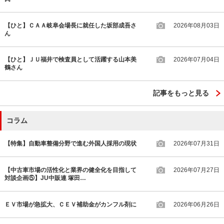
【ひと】ＣＡＡ岐阜会場長に就任した坂部成吾さ
2026年08月03日
ん
【ひと】ＪＵ福井で検査員として活躍する山本美
2026年07月04日
鶴さん
記事をもっと見る
コラム
【特集】自動車整備分野で進む外国人採用の現状
2026年07月31日
【中古車市場の活性化と業界の健全化を目指して
2026年07月27日
対談企画⑤】JU中販連 塚田…
ＥＶ市場が急拡大、ＣＥＶ補助金がカンフル剤に
2026年06月26日