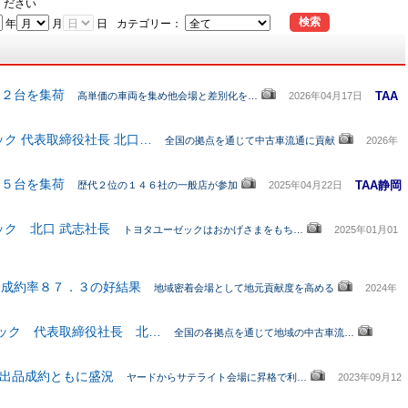
ください
検索
年
月
日
カテゴリー：
８２台を集荷
TAA
高単価の車両を集め他会場と差別化を…
2026年04月17日
ック 代表取締役社長 北口…
全国の拠点を通じて中古車流通に貢献
2026年
２５台を集荷
TAA静岡
歴代２位の１４６社の一般店が参加
2025年04月22日
ック 北口 武志社長
トヨタユーゼックはおかげさまをもち…
2025年01月01
・成約率８７．３の好結果
地域密着会場として地元貢献度を高める
2024年
ゼック 代表取締役社長 北…
全国の各拠点を通じて地域の中古車流…
は出品成約ともに盛況
ヤードからサテライト会場に昇格で利…
2023年09月12