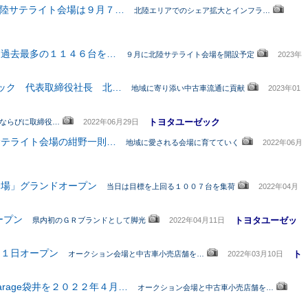
北陸サテライト会場は９月７…
北陸エリアでのシェア拡大とインフラ…
は過去最多の１１４６台を…
９月に北陸サテライト会場を開設予定
2023年
ゼック 代表取締役社長 北…
地域に寄り添い中古車流通に貢献
2023年01
トヨタユーゼック
ならびに取締役…
2022年06月29日
サテライト会場の紺野一則…
地域に愛される会場に育てていく
2022年06月
会場」グランドオープン
当日は目標を上回る１００７台を集荷
2022年04月
ープン
トヨタユーゼッ
県内初のＧＲブランドとして脚光
2022年04月11日
２１日オープン
ト
オークション会場と中古車小売店舗を…
2022年03月10日
arage袋井を２０２２年４月…
オークション会場と中古車小売店舗を…