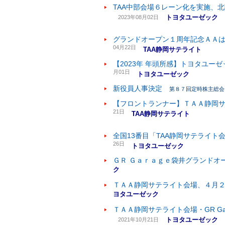
TAA中部会場６レーン化を実施、
トヨタユーゼック
2023年08月02日
グランドオープン１周年記念ＡＡ
04月22日
TAA静岡サテライト
【2023年 年頭所感】トヨタユー
月01日
トヨタユーゼック
新役員人事決定
第８７回定時株主総会
【フロントランナー】ＴＡＡ静岡
21日
TAA静岡サテライト
全国13番目「TAA静岡サテライト
26日
トヨタユーゼック
ＧＲ Ｇａｒａｇｅ袋井グランドオ
ク
ＴＡＡ静岡サテライト会場、４月
ヨタユーゼック
ＴＡＡ静岡サテライト会場・GR G
トヨタユーゼック
2021年10月21日