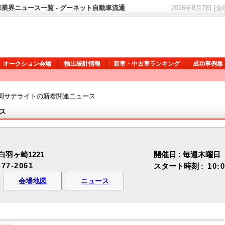
業界ニュース一覧 - グーネット自動車流通
2026年8月7日 [
オークション会場
輸出統計情報
新車・中古車ランキング
成功事例集
A静岡サテライトの新着関連ニュース
ス
羽ヶ崎1221
開催日 : 毎週木曜日
-77-2061
スタート時刻 :
10:
会場地図
ニュース