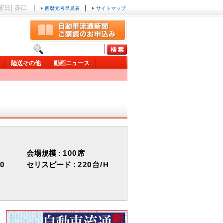
金曜日] 赤口
|
|
西暦元号早見表
サイトマップ
陸送その他
動画ニュース
会場規模 :
100席
00
セリスピード :
220台/H