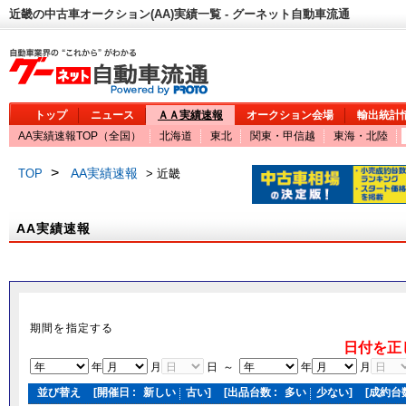
近畿の中古車オークション(AA)実績一覧 - グーネット自動車流通
トップ
ニュース
ＡＡ実績速報
オークション会場
輸出統計
AA実績速報TOP（全国）
北海道
東北
関東・甲信越
東海・北陸
>
AA実績速報
TOP
> 近畿
AA実績速報
期間を指定する
日付を正
年
月
日 ～
年
月
並び替え
[開催日 :
新しい
古い
]
[出品台数 :
多い
少ない
]
[成約台数