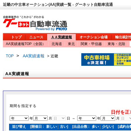
近畿の中古車オークション(AA)実績一覧 - グーネット自動車流通
トップ
ニュース
ＡＡ実績速報
オークション会場
輸出統計
AA実績速報TOP（全国）
北海道
東北
関東・甲信越
東海・北陸
>
AA実績速報
TOP
> 近畿
AA実績速報
期間を指定する
日付を正
年
月
日 ～
年
月
並び替え
[開催日 :
新しい
古い
]
[出品台数 :
多い
少ない
]
[成約台数