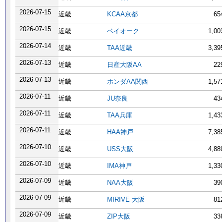
2026-07-15
近畿
KCAA京都
65
2026-07-15
近畿
ベイオーク
1,0
2026-07-14
近畿
TAA近畿
3,3
2026-07-13
近畿
日産大阪AA
22
2026-07-13
近畿
ホンダAA関西
1,5
2026-07-11
近畿
JU奈良
43
2026-07-11
近畿
TAA兵庫
1,4
2026-07-11
近畿
HAA神戸
7,3
2026-07-10
近畿
USS大阪
4,8
2026-07-10
近畿
IMA神戸
1,3
2026-07-09
近畿
NAA大阪
39
2026-07-09
近畿
MIRIVE 大阪
81
2026-07-09
近畿
ZIP大阪
33