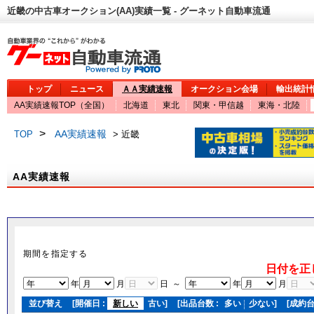
近畿の中古車オークション(AA)実績一覧 - グーネット自動車流通
トップ
ニュース
ＡＡ実績速報
オークション会場
輸出統計
AA実績速報TOP（全国）
北海道
東北
関東・甲信越
東海・北陸
>
AA実績速報
TOP
> 近畿
AA実績速報
期間を指定する
日付を正
年
月
日 ～
年
月
並び替え
[開催日 :
新しい
古い
]
[出品台数 :
多い
少ない
]
[成約台