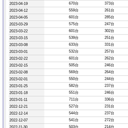
670台
373台
2023-04-19
559台
261台
2023-04-12
601台
285台
2023-04-05
575台
247台
2023-03-29
601台
302台
2023-03-22
539台
251台
2023-03-15
633台
331台
2023-03-08
532台
257台
2023-03-01
601台
262台
2023-02-22
505台
246台
2023-02-15
569台
264台
2023-02-08
550台
244台
2023-02-01
582台
237台
2023-01-25
551台
246台
2023-01-18
711台
336台
2023-01-11
527台
231台
2022-12-21
544台
237台
2022-12-14
541台
272台
2022-12-07
503台
214台
2022-11-30