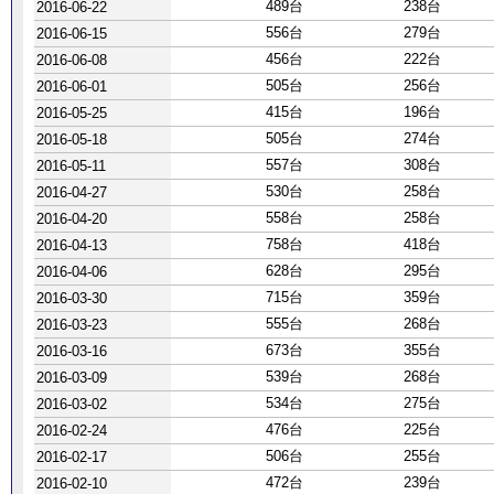
489台
238台
2016-06-22
556台
279台
2016-06-15
456台
222台
2016-06-08
505台
256台
2016-06-01
415台
196台
2016-05-25
505台
274台
2016-05-18
557台
308台
2016-05-11
530台
258台
2016-04-27
558台
258台
2016-04-20
758台
418台
2016-04-13
628台
295台
2016-04-06
715台
359台
2016-03-30
555台
268台
2016-03-23
673台
355台
2016-03-16
539台
268台
2016-03-09
534台
275台
2016-03-02
476台
225台
2016-02-24
506台
255台
2016-02-17
472台
239台
2016-02-10