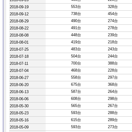
553台
328台
2018-09-19
738台
454台
2018-09-12
490台
274台
2018-08-29
491台
278台
2018-08-22
448台
239台
2018-08-08
419台
218台
2018-08-01
483台
243台
2018-07-25
504台
244台
2018-07-18
700台
388台
2018-07-11
468台
228台
2018-07-04
558台
297台
2018-06-27
675台
368台
2018-06-20
587台
264台
2018-06-13
608台
298台
2018-06-06
565台
267台
2018-05-30
593台
288台
2018-05-23
615台
289台
2018-05-16
593台
273台
2018-05-09