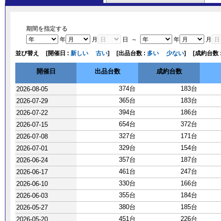
期間を指定する
年
月
日 ～
年
月
並び替え
[開催日 :
新しい
古い
]
[出品台数 :
多い
少ない
]
[成約台数 
開催日
出品台数
成約台数
374台
183台
2026-08-05
365台
183台
2026-07-29
394台
186台
2026-07-22
654台
372台
2026-07-15
327台
171台
2026-07-08
329台
154台
2026-07-01
357台
187台
2026-06-24
461台
247台
2026-06-17
330台
166台
2026-06-10
355台
184台
2026-06-03
380台
185台
2026-05-27
451台
226台
2026-05-20