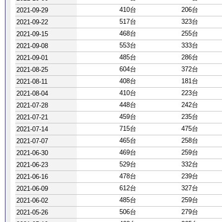
410台
206台
2021-09-29
517台
323台
2021-09-22
468台
255台
2021-09-15
553台
333台
2021-09-08
485台
286台
2021-09-01
604台
372台
2021-08-25
408台
181台
2021-08-11
410台
223台
2021-08-04
448台
242台
2021-07-28
459台
235台
2021-07-21
715台
475台
2021-07-14
465台
258台
2021-07-07
469台
259台
2021-06-30
529台
332台
2021-06-23
478台
239台
2021-06-16
612台
327台
2021-06-09
485台
259台
2021-06-02
506台
279台
2021-05-26