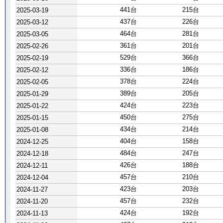
441台
215台
2025-03-19
437台
226台
2025-03-12
464台
281台
2025-03-05
361台
201台
2025-02-26
529台
366台
2025-02-19
336台
186台
2025-02-12
378台
224台
2025-02-05
389台
205台
2025-01-29
424台
223台
2025-01-22
450台
275台
2025-01-15
434台
214台
2025-01-08
404台
158台
2024-12-25
484台
247台
2024-12-18
426台
188台
2024-12-11
457台
210台
2024-12-04
423台
203台
2024-11-27
457台
232台
2024-11-20
424台
192台
2024-11-13