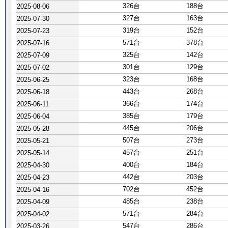
326台
188台
2025-08-06
327台
163台
2025-07-30
319台
152台
2025-07-23
571台
378台
2025-07-16
325台
142台
2025-07-09
301台
129台
2025-07-02
323台
168台
2025-06-25
443台
268台
2025-06-18
366台
174台
2025-06-11
385台
179台
2025-06-04
445台
206台
2025-05-28
507台
273台
2025-05-21
457台
251台
2025-05-14
400台
184台
2025-04-30
442台
203台
2025-04-23
702台
452台
2025-04-16
485台
238台
2025-04-09
571台
284台
2025-04-02
547台
286台
2025-03-26