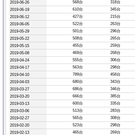
568台
318台
2019-06-26
610台
345台
2019-06-19
427台
215台
2019-06-12
522台
263台
2019-06-05
501台
296台
2019-05-29
508台
265台
2019-05-22
455台
259台
2019-05-15
469台
268台
2019-05-08
555台
306台
2019-04-24
563台
298台
2019-04-17
789台
458台
2019-04-10
680台
343台
2019-04-03
686台
346台
2019-03-27
666台
385台
2019-03-20
600台
335台
2019-03-13
513台
283台
2019-03-06
565台
308台
2019-02-27
523台
298台
2019-02-20
465台
269台
2019-02-13