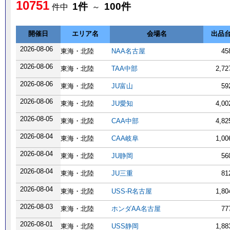
10751
1件
100件
件中
～
開催日
エリア名
会場名
出品
2026-08-06
東海・北陸
NAA名古屋
45
2026-08-06
東海・北陸
TAA中部
2,7
2026-08-06
東海・北陸
JU富山
59
2026-08-06
東海・北陸
JU愛知
4,0
2026-08-05
東海・北陸
CAA中部
4,8
2026-08-04
東海・北陸
CAA岐阜
1,0
2026-08-04
東海・北陸
JU静岡
56
2026-08-04
東海・北陸
JU三重
81
2026-08-04
東海・北陸
USS-R名古屋
1,8
2026-08-03
東海・北陸
ホンダAA名古屋
77
2026-08-01
東海・北陸
USS静岡
1,8