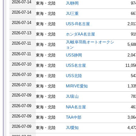
2026-07-14
東海・北陸
JU静岡
97
2026-07-14
東海・北陸
JU三重
66
2026-07-14
東海・北陸
USS-R名古屋
2,0
2026-07-13
東海・北陸
ホンダAA名古屋
91
JU岐阜羽島オートオークシ
2026-07-11
東海・北陸
5,6
ョン
2026-07-11
東海・北陸
USS静岡
2,0
2026-07-10
東海・北陸
USS名古屋
11,0
2026-07-10
東海・北陸
USS北陸
54
2026-07-10
東海・北陸
MIRIVE愛知
1,3
2026-07-09
東海・北陸
JU富山
78
2026-07-09
東海・北陸
NAA名古屋
46
2026-07-09
東海・北陸
TAA中部
3,0
2026-07-09
東海・北陸
JU愛知
4,4