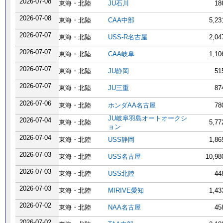
2026-07-08
東海・北陸
JU石川
18
2026-07-08
東海・北陸
CAA中部
5,2
2026-07-07
東海・北陸
USS-R名古屋
2,0
2026-07-07
東海・北陸
CAA岐阜
1,1
2026-07-07
東海・北陸
JU静岡
51
2026-07-07
東海・北陸
JU三重
87
2026-07-06
東海・北陸
ホンダAA名古屋
78
JU岐阜羽島オートオークシ
2026-07-04
東海・北陸
5,7
ョン
2026-07-04
東海・北陸
USS静岡
1,8
2026-07-03
東海・北陸
USS名古屋
10,9
2026-07-03
東海・北陸
USS北陸
44
2026-07-03
東海・北陸
MIRIVE愛知
1,4
2026-07-02
東海・北陸
NAA名古屋
45
2026-07-02