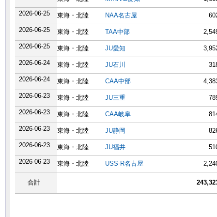
2026-06-25
東海・北陸
NAA名古屋
60
2026-06-25
東海・北陸
TAA中部
2,5
2026-06-25
東海・北陸
JU愛知
3,9
2026-06-24
東海・北陸
JU石川
31
2026-06-24
東海・北陸
CAA中部
4,3
2026-06-23
東海・北陸
JU三重
78
2026-06-23
東海・北陸
CAA岐阜
81
2026-06-23
東海・北陸
JU静岡
82
2026-06-23
東海・北陸
JU福井
51
2026-06-23
東海・北陸
USS-R名古屋
2,2
合計
243,3