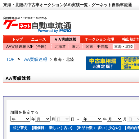
東海・北陸の中古車オークション(AA)実績一覧 - グーネット自動車流通
トップ
ニュース
ＡＡ実績速報
オークション会場
輸出統計
AA実績速報TOP（全国）
北海道
東北
関東・甲信越
東海・北陸
>
AA実績速報
TOP
> 東海・北陸
AA実績速報
期間を指定する
年
月
日 ～
年
月
並び替え
[開催日 :
新しい
古い
]
[出品台数 :
多い
少ない
]
[成約台数