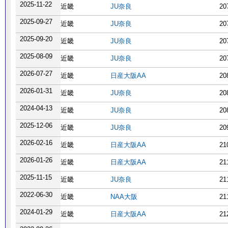
2025-11-22
近畿
JU奈良
20
2025-09-27
近畿
JU奈良
20
2025-09-20
近畿
JU奈良
20
2025-08-09
近畿
JU奈良
20
2026-07-27
近畿
日産大阪AA
20
2026-01-31
近畿
JU奈良
20
2024-04-13
近畿
JU奈良
20
2025-12-06
近畿
JU奈良
20
2026-02-16
近畿
日産大阪AA
21
2026-01-26
近畿
日産大阪AA
21
2025-11-15
近畿
JU奈良
21
2022-06-30
近畿
NAA大阪
21
2024-01-29
近畿
日産大阪AA
21