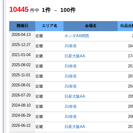
10445
1件
100件
件中
～
開催日
エリア名
会場名
出品台
2026-04-13
近畿
ホンダAA関西
2025-12-27
近畿
JU奈良
16
2021-01-04
近畿
日産大阪AA
17
2025-08-02
近畿
JU奈良
20
2025-11-01
近畿
JU奈良
20
2026-08-01
近畿
JU奈良
20
2026-07-20
近畿
日産大阪AA
20
2024-08-10
近畿
JU奈良
20
2024-06-29
近畿
JU奈良
20
2026-06-22
近畿
日産大阪AA
20