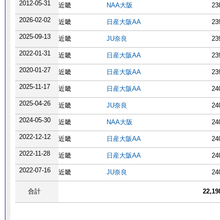
2012-05-31
近畿
NAA大阪
23
2026-02-02
近畿
日産大阪AA
23
2025-09-13
近畿
JU奈良
23
2022-01-31
近畿
日産大阪AA
23
2020-01-27
近畿
日産大阪AA
23
2025-11-17
近畿
日産大阪AA
24
2025-04-26
近畿
JU奈良
24
2024-05-30
近畿
NAA大阪
24
2022-12-12
近畿
日産大阪AA
24
2022-11-28
近畿
日産大阪AA
24
2022-07-16
近畿
JU奈良
24
合計
22,1