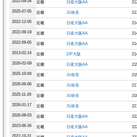
2022-09-26
近畿
日産大阪AA
21
2025-07-05
近畿
JU奈良
21
2022-12-05
近畿
日産大阪AA
21
2022-09-19
近畿
日産大阪AA
21
2022-09-05
近畿
日産大阪AA
21
2013-02-14
近畿
ZIP大阪
21
2026-02-09
近畿
日産大阪AA
21
2025-10-04
近畿
JU奈良
21
2026-06-06
近畿
JU奈良
21
2025-11-29
近畿
JU奈良
21
2026-01-17
近畿
JU奈良
22
2026-08-03
近畿
日産大阪AA
22
2023-06-26
近畿
日産大阪AA
22
2022-10-31