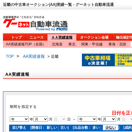
近畿の中古車オークション(AA)実績一覧 - グーネット自動車流通
トップ
ニュース
ＡＡ実績速報
オークション会場
輸出統計
AA実績速報TOP（全国）
北海道
東北
関東・甲信越
東海・北陸
>
AA実績速報
TOP
> 近畿
AA実績速報
期間を指定する
日付を正
年
月
日 ～
年
月
並び替え
[開催日 :
新しい
古い
]
[出品台数 :
多い
少ない
]
[成約