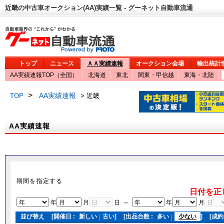
近畿の中古車オークション(AA)実績一覧 - グーネット自動車流通
トップ
ニュース
ＡＡ実績速報
オークション会場
輸出統計
AA実績速報TOP（全国）
北海道
東北
関東・甲信越
東海・北陸
>
AA実績速報
TOP
> 近畿
AA実績速報
期間を指定する
日付を正
年
月
日 ～
年
月
並び替え
[開催日 :
新しい
古い
]
[出品台数 :
多い
少ない
]
[成約