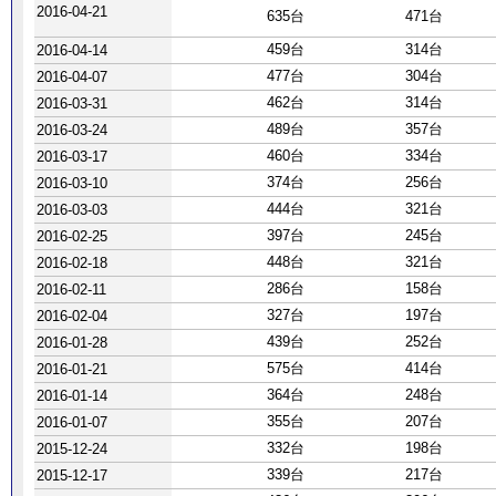
2016-04-21
635台
471台
459台
314台
2016-04-14
477台
304台
2016-04-07
462台
314台
2016-03-31
489台
357台
2016-03-24
460台
334台
2016-03-17
374台
256台
2016-03-10
444台
321台
2016-03-03
397台
245台
2016-02-25
448台
321台
2016-02-18
286台
158台
2016-02-11
327台
197台
2016-02-04
439台
252台
2016-01-28
575台
414台
2016-01-21
364台
248台
2016-01-14
355台
207台
2016-01-07
332台
198台
2015-12-24
339台
217台
2015-12-17