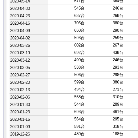
671台
364台
2020-05-14
545台
246台
2020-04-30
637台
269台
2020-04-23
705台
380台
2020-04-16
650台
290台
2020-04-09
593台
259台
2020-04-02
602台
267台
2020-03-26
692台
439台
2020-03-19
490台
246台
2020-03-12
538台
293台
2020-03-05
506台
298台
2020-02-27
599台
386台
2020-02-20
494台
271台
2020-02-13
558台
310台
2020-02-06
544台
289台
2020-01-30
693台
461台
2020-01-23
564台
295台
2020-01-16
591台
319台
2020-01-09
480台
188台
2019-12-26