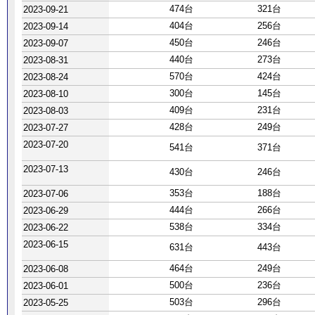
474台
321台
2023-09-21
404台
256台
2023-09-14
450台
246台
2023-09-07
440台
273台
2023-08-31
570台
424台
2023-08-24
300台
145台
2023-08-10
409台
231台
2023-08-03
428台
249台
2023-07-27
2023-07-20
541台
371台
2023-07-13
430台
246台
353台
188台
2023-07-06
444台
266台
2023-06-29
538台
334台
2023-06-22
2023-06-15
631台
443台
464台
249台
2023-06-08
500台
236台
2023-06-01
503台
296台
2023-05-25