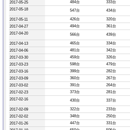
484台
333台
2017-05-25
2017-05-18
547台
434台
426台
320台
2017-05-11
494台
361台
2017-04-27
2017-04-20
566台
439台
465台
334台
2017-04-13
481台
342台
2017-04-06
459台
326台
2017-03-30
598台
479台
2017-03-23
399台
282台
2017-03-16
360台
267台
2017-03-09
391台
264台
2017-03-02
373台
281台
2017-02-23
2017-02-16
430台
337台
322台
233台
2017-02-09
348台
250台
2017-02-02
447台
331台
2017-01-26
650台
506台