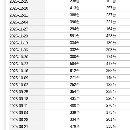
238台
102台
2025-12-25
413台
257台
2025-12-18
388台
237台
2025-12-11
396台
221台
2025-12-04
294台
164台
2025-11-27
591台
428台
2025-11-20
334台
180台
2025-11-13
332台
203台
2025-11-06
300台
174台
2025-10-30
584台
417台
2025-10-23
612台
358台
2025-10-16
271台
145台
2025-10-09
252台
123台
2025-10-02
354台
238台
2025-09-25
431台
326台
2025-09-18
400台
276台
2025-09-11
339台
173台
2025-09-04
334台
201台
2025-08-28
479台
335台
2025-08-21