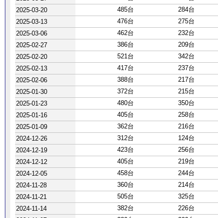
485台
284台
2025-03-20
476台
275台
2025-03-13
462台
232台
2025-03-06
386台
209台
2025-02-27
521台
342台
2025-02-20
417台
237台
2025-02-13
388台
217台
2025-02-06
372台
215台
2025-01-30
480台
350台
2025-01-23
405台
258台
2025-01-16
362台
216台
2025-01-09
312台
124台
2024-12-26
423台
256台
2024-12-19
405台
219台
2024-12-12
458台
244台
2024-12-05
360台
214台
2024-11-28
505台
325台
2024-11-21
382台
226台
2024-11-14