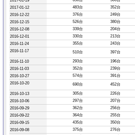
2017-01-19
483台
352台
2017-01-12
376台
249台
2016-12-22
526台
380台
2016-12-15
339台
204台
2016-12-08
330台
213台
2016-12-01
355台
243台
2016-11-24
2016-11-17
510台
397台
293台
196台
2016-11-10
352台
239台
2016-11-03
574台
391台
2016-10-27
2016-10-20
690台
452台
305台
226台
2016-10-13
297台
207台
2016-10-06
362台
256台
2016-09-29
364台
255台
2016-09-22
435台
350台
2016-09-15
375台
276台
2016-09-08