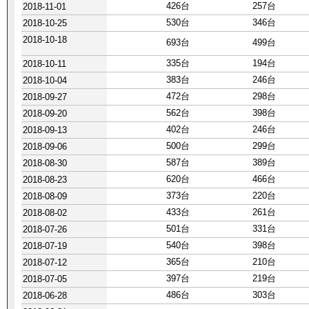
426台
257台
2018-11-01
530台
346台
2018-10-25
2018-10-18
693台
499台
335台
194台
2018-10-11
383台
246台
2018-10-04
472台
298台
2018-09-27
562台
398台
2018-09-20
402台
246台
2018-09-13
500台
299台
2018-09-06
587台
389台
2018-08-30
620台
466台
2018-08-23
373台
220台
2018-08-09
433台
261台
2018-08-02
501台
331台
2018-07-26
540台
398台
2018-07-19
365台
210台
2018-07-12
397台
219台
2018-07-05
486台
303台
2018-06-28