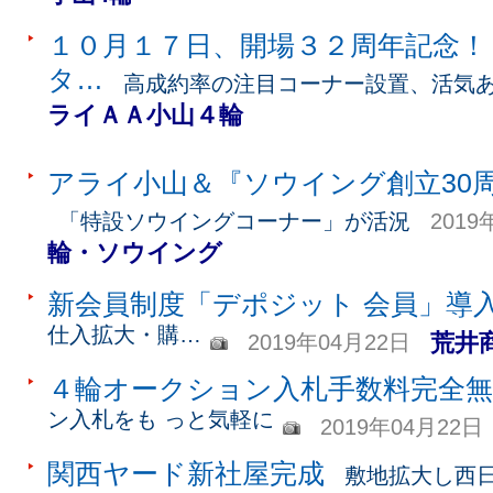
１０月１７日、開場３２周年記念！
タ…
高成約率の注目コーナー設置、活気
ライＡＡ小山４輪
アライ小山＆『ソウイング創立30
「特設ソウイングコーナー」が活況
2019
輪・ソウイング
新会員制度「デポジット 会員」導
仕入拡大・購…
荒井
2019年04月22日
４輪オークション入札手数料完全無
ン入札をも っと気軽に
2019年04月22日
関西ヤード新社屋完成
敷地拡大し西