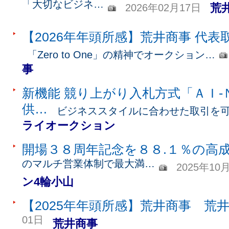
「大切なビジネ…
荒
2026年02月17日
【2026年年頭所感】荒井商事 代表
「Zero to One」の精神でオークション…
事
新機能 競り上がり入札方式「ＡＩ-
供…
ビジネススタイルに合わせた取引を
ライオークション
開場３８周年記念を８８.１％の高
のマルチ営業体制で最大満…
2025年10
ン4輪小山
【2025年年頭所感】荒井商事 荒井
01日
荒井商事