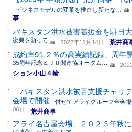
ビジネスモデルの変革を推進し新たな…
事
パキスタン洪水被害義援金を駐日
復興を願って
荒井商
2022年12月14日
成約率91.２％の高実績記録、周年
35周年記念＆ＪＵ関連協オータム…
202
ション小山４輪
「パキスタン洪水被害支援チャリ
会場で開催
併せてアライグループ全会場
06日
荒井商事
アライ名古屋会場、２０２３年秋