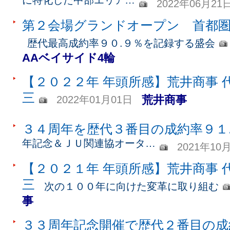
に特化した中部エリア…
2022年06月21
第２会場グランドオープン 首都
歴代最高成約率９０.９％を記録する盛会
AAベイサイド4輪
【２０２２年 年頭所感】荒井商事 
三
荒井商事
2022年01月01日
３４周年を歴代３番目の成約率９１
年記念＆ＪＵ関連協オータ…
2021年10
【２０２１年 年頭所感】荒井商事 
三
次の１００年に向けた変革に取り組む
事
３３周年記念開催で歴代２番目の成