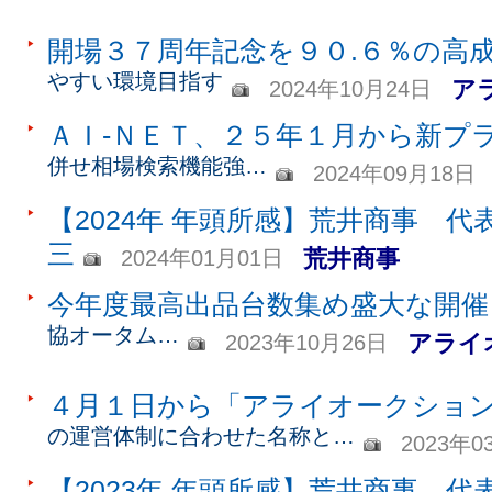
開場３７周年記念を９０.６％の高
やすい環境目指す
ア
2024年10月24日
ＡＩ-ＮＥＴ、２５年１月から新プ
併せ相場検索機能強…
2024年09月18日
【2024年 年頭所感】荒井商事 代
三
荒井商事
2024年01月01日
今年度最高出品台数集め盛大な開催
協オータム…
アライ
2023年10月26日
４月１日から「アライオークショ
の運営体制に合わせた名称と…
2023年0
【2023年 年頭所感】荒井商事 