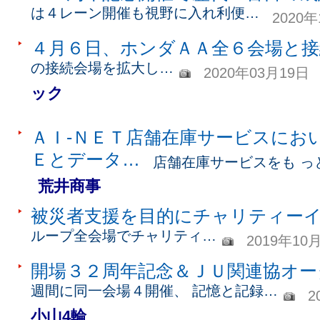
は４レーン開催も視野に入れ利便…
2020
４月６日、ホンダＡＡ全６会場と接
の接続会場を拡大し…
2020年03月19日
ック
ＡＩ-ＮＥＴ店舗在庫サービスにお
Ｅとデータ…
店舗在庫サービスをも っ
荒井商事
被災者支援を目的にチャリティー
ループ全会場でチャリティ…
2019年10
開場３２周年記念＆ＪＵ関連協オー
週間に同一会場４開催、 記憶と記録…
2
小山4輪