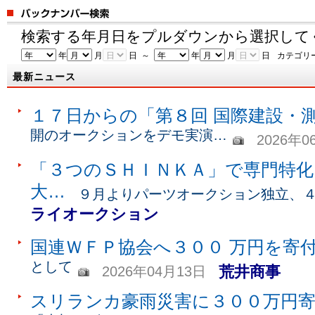
検索する年月日をプルダウンから選択して
年
月
日 ～
年
月
日
カテゴリ
最新ニュース
１７日からの「第８回 国際建設・
開のオークションをデモ実演…
2026年0
「３つのＳＨＩＮＫＡ」で専門特化
大…
９月よりパーツオークション独立、
ライオークション
国連ＷＦＰ協会へ３００ 万円を寄
として
荒井商事
2026年04月13日
スリランカ豪雨災害に３００万円