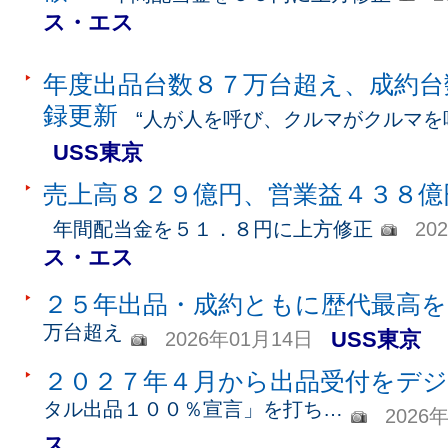
ス・エス
年度出品台数８７万台超え、成約台
録更新
“人が人を呼び、クルマがクルマを
USS東京
売上高８２９億円、営業益４３８億
年間配当金を５１．８円に上方修正
20
ス・エス
２５年出品・成約ともに歴代最高を
万台超え
USS東京
2026年01月14日
２０２７年４月から出品受付をデ
タル出品１００％宣言」を打ち…
2026
ス