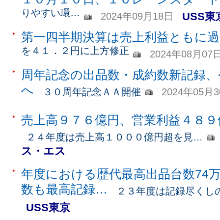
りやすい環…
USS東
2024年09月18日
第一四半期決算は売上利益ともに過
を４１．２円に上方修正
2024年08月07
周年記念の出品数・成約数新記録、
へ
３０周年記念ＡＡ開催
2024年05月
売上高９７６億円、営業利益４８９
２４年度は売上高１０００億円超を見…
ス・エス
年度における歴代最高出品台数74万
数も最高記録…
２３年度は記録尽くし
USS東京