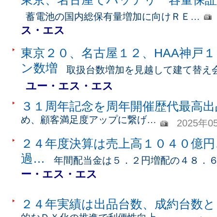
蓄電池の国内総保有量増加に向けＲＥ…
ス・エス
東京２０、名古屋１２、HAA神戸
ン数増
取扱台数増加を見越して建て替え
ユー・エス・エス
３１周年記念を周年開催歴代最高出
め、顧客満足度アップに繋げ…
2025年0
２４年度決算は売上高１０４０億円
過…
年間配当金は５．２円増配の４８．
ー・エス・エス
２４年実績は出品台数、成約台数と