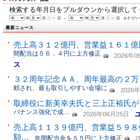
検索する年月日をプルダウンから選択して
年
月
日 ～
年
月
日
カテゴリ
最新ニュース
売上高３１２億円、営業益１６１億
間配当は５６．４円に上方修正
2026年0
ス
３２周年記念ＡＡ、周年最高の２万
頼され、最も取引しやすい会場に
2026
取締役に新美幸夫氏と三上正裕氏が
バナンス強化で成…
2026年06月25日
売上高１１３９億円、営業益５９８
額…
年間配当金を５５円に上方修正
2