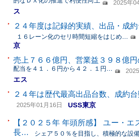
的なＤＸ化の推進で利便性向上
2025年0
ス
２４年度は記録的実績、出品・成約
１６レーン化のセリ時間短縮をはじめ…
京
売上７６６億円、営業益３９８億円
配当を４１．６円から４２．１円…
202
エス
２４年は歴代最高出品台数、成約台
USS東京
2025年01月16日
【２０２５年 年頭所感】 ユー・エ
長…
シェア５０％を目指し、積極的な設