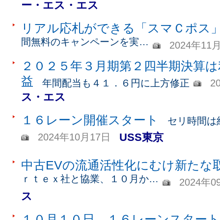
ー・エス・エス
リアル応札ができる「スマＣポス
間無料のキャンペーンを実…
2024年11
２０２５年３月期第２四半期決算は
益
年間配当も４１．６円に上方修正
2
ス・エス
１６レーン開催スタート
セリ時間は
USS東京
2024年10月17日
中古EVの流通活性化にむけ新たな
ｒｔｅｘ社と協業、１０月か…
2024年0
ス
１０月１０日、１６レーンスタート