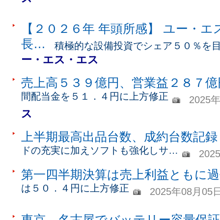
【２０２６年 年頭所感】 ユー・エ
長…
積極的な設備投資でシェア５０％を
ー・エス・エス
売上高５３９億円、営業益２８７億
間配当金を５１．４円に上方修正
2025
ス
上半期最高出品台数、成約台数記録
ドの充実に加えソフトも強化しサ…
202
第一四半期決算は売上利益ともに過
は５０．４円に上方修正
2025年08月05
東京、名古屋でバッテリー容量保証