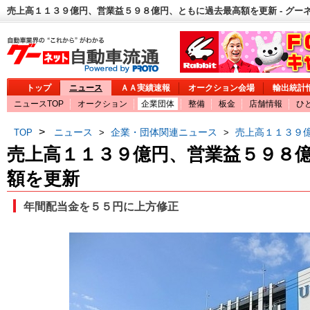
売上高１１３９億円、営業益５９８億円、ともに過去最高額を更新 - グー
トップ
ニュース
ＡＡ実績速報
オークション会場
輸出統計
ニュースTOP
オークション
企業団体
整備
板金
店舗情報
ひ
>
ニュース
企業・団体関連ニュース
売上高１１３９
TOP
>
>
売上高１１３９億円、営業益５９８
額を更新
年間配当金を５５円に上方修正