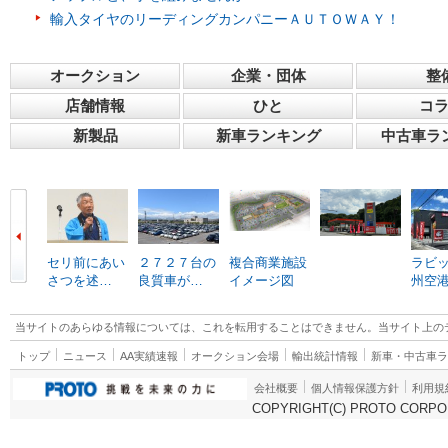
輸入タイヤのリーディングカンパニーＡＵＴＯＷＡＹ！
オークション
企業・団体
整
店舗情報
ひと
コ
新製品
新車ランキング
中古車ラ
セリ前にあい
２７２７台の
複合商業施設
ラビ
さつを述…
良質車が…
イメージ図
州空
当サイトのあらゆる情報については、これを転用することはできません。当サイト上の
トップ
ニュース
AA実績速報
オークション会場
輸出統計情報
新車・中古車
会社概要
個人情報保護方針
利用規
COPYRIGHT(C) PROTO CORPOR