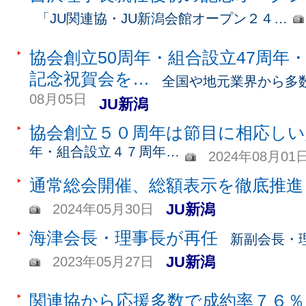
「JU関連協・JU新潟会館オープン２４…
協会創立50周年・組合設立47周年・
記念祝賀会を…
全国や地元業界から多
08月05日
JU新潟
協会創立５０周年は節目に相応しい
年・組合設立４７周年…
2024年08月01
通常総会開催、総額表示を徹底推進
JU新潟
2024年05月30日
海津会長・理事長が再任
新副会長・
JU新潟
2023年05月27日
関連協から応援多数で成約率７６％