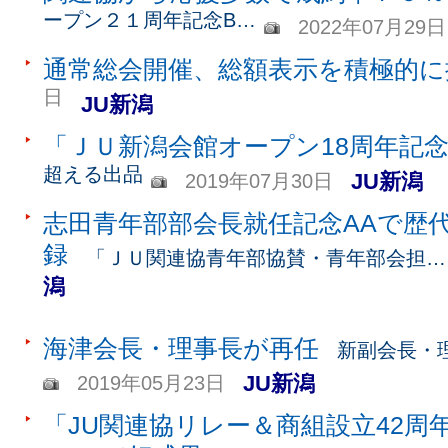
ープン２１周年記念B…
2022年07月29日
通常総会開催、総額表示を積極的に
日
JU新潟
「ＪＵ新潟会館オープン18周年記
超える出品
JU新潟
2019年07月30日
志田青年部部会長就任記念AAで歴
録
「ＪＵ関連協青年部協賛・青年部会担…
潟
海津会長・理事長が再任
新副会長・
JU新潟
2019年05月23日
「JU関連協リレー＆商組設立42周