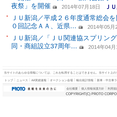
夜祭」を開催
ＪＵ
2014年07月18日
ＪＵ新潟／平成２６年度通常総会を
０回記念ＡＡ、近県…
2014年05月
ＪＵ新潟／「ＪＵ関連協スプリング
同・商組設立37周年…
2014年04月
当サイトのあらゆる情報については、これを転用することはできません。当サイト上の
トップ
ニュース
AA実績速報
オークション会場
輸出統計情報
新車・中古車
会社概要
個人情報保護方針
利用規
COPYRIGHT(C) PROTO CORPOR