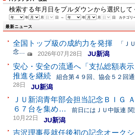
検索する年月日をプルダウンから選択して
年
月
日 ～
年
月
日
カテゴリ
最新ニュース
全国トップ級の成約力を発揮
「Ｊ
念…
JU新潟
2026年07月28日
安心・安全の流通へ「支払総額表示
推進を継続
組合第４９回、協会５２回通
28日
JU新潟
ＪＵ新潟青年部会担当記念ＢＩＧ 
６７台を集め…
前日にはＪＵ中販連 
10月22日
JU新潟
吉沢理事長就任後初の記念オークシ