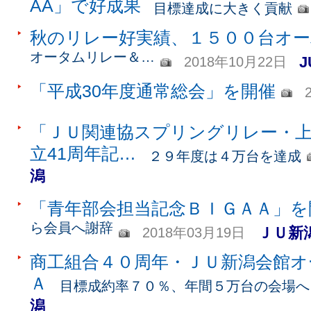
AA」で好成果
目標達成に大きく貢献
秋のリレー好実績、１５００台オー
オータムリレー＆…
2018年10月22日
「平成30年度通常総会」を開催
「ＪＵ関連協スプリングリレー・上
立41周年記…
２９年度は４万台を達成
潟
「青年部会担当記念ＢＩＧＡＡ」を
ら会員へ謝辞
ＪＵ新
2018年03月19日
商工組合４０周年・ＪＵ新潟会館オ
Ａ
目標成約率７０％、年間５万台の会場へ
潟