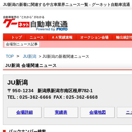
JU新潟の新着に関連する中古車業界ニュース一覧 - グーネット自動車流通
トップ
ニュース
ＡＡ実績速報
オークション会場
輸出統計
会場別ニュース記事
>
JU新潟
TOP
> JU新潟の新着関連ニュース
JU新潟 会場関連ニュース
JU新潟
〒950-1234
新潟県新潟市南区根岸782-1
TEL :
025-362-6666
FAX :
025-362-6668
会場詳細
実績表
会場地図
ニ