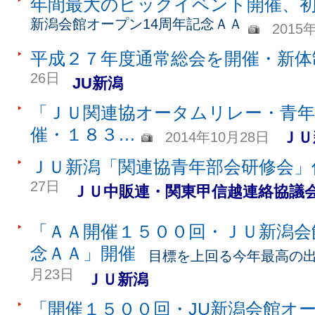
年間最大のビックイベント開催、
新潟会館オープン14周年記念ＡＡ
2015
平成２７年度通常総会を開催・新体
26日
JU新潟
「ＪＵ関連協オータムリレー・青年
催・１８３…
ＪＵ
2014年10月28日
ＪＵ新潟「関連協青年部会研修会」
27日
ＪＵ中販連・関東甲信越連絡協議
「ＡＡ開催１５００回・ＪＵ新潟会
念ＡＡ」開催
目標を上回る今年最高の
月23日
ＪＵ新潟
「開催１５００回・JU新潟会館オ