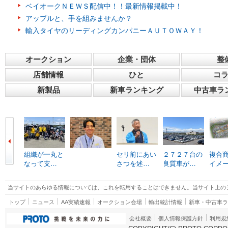
ベイオークＮＥＷＳ配信中！！最新情報掲載中！
アップルと、手を組みませんか？
輸入タイヤのリーディングカンパニーＡＵＴＯＷＡＹ！
オークション
企業・団体
整
店舗情報
ひと
コ
新製品
新車ランキング
中古車ラ
組織が一丸と
セリ前にあい
２７２７台の
複合
なって支…
さつを述…
良質車が…
イメ
当サイトのあらゆる情報については、これを転用することはできません。当サイト上の
トップ
ニュース
AA実績速報
オークション会場
輸出統計情報
新車・中古車
会社概要
個人情報保護方針
利用規