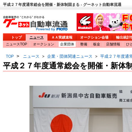
平成２７年度通常総会を開催・新体制固まる - グーネット自動車流通
トップ
ニュース
ＡＡ実績速報
オークション会場
輸出統計
ニュースTOP
オークション
企業団体
整備
板金
店舗情報
ひ
>
ニュース
企業・団体関連ニュース
平成２７年度通
TOP
>
>
平成２７年度通常総会を開催・新体