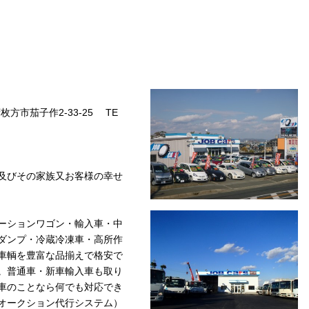
府枚方市茄子作2-33-25 TE
及びその家族又お客様の幸せ
ーションワゴン・輸入車・中
ダンプ・冷蔵冷凍車・高所作
車輌を豊富な品揃えで格安で
。普通車・新車輸入車も取り
車のことなら何でも対応でき
オークション代行システム）