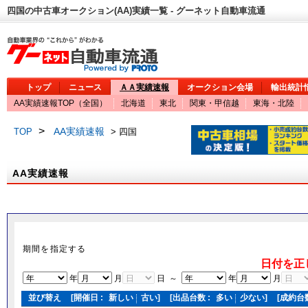
四国の中古車オークション(AA)実績一覧 - グーネット自動車流通
トップ
ニュース
ＡＡ実績速報
オークション会場
輸出統計
AA実績速報TOP（全国）
北海道
東北
関東・甲信越
東海・北陸
>
AA実績速報
TOP
> 四国
AA実績速報
期間を指定する
日付を正
年
月
日 ～
年
月
並び替え
[開催日 :
新しい
古い
]
[出品台数 :
多い
少ない
]
[成約台数