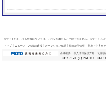
当サイトのあらゆる情報については、これを転用することはできません。当サイト上の
トップ
ニュース
AA実績速報
オークション会場
輸出統計情報
新車・中古車
会社概要
個人情報保護方針
利用規
COPYRIGHT(C) PROTO CORPOR