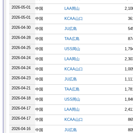
2026-05-01
中国
LAA岡山
2,1
2026-05-01
中国
KCAA山口
36
2026-04-30
中国
JU広島
54
2026-04-28
中国
TAA広島
87
2026-04-25
中国
USS岡山
1,7
2026-04-24
中国
LAA岡山
2,3
2026-04-24
中国
KCAA山口
1,0
2026-04-23
中国
JU広島
1,1
2026-04-21
中国
TAA広島
1,7
2026-04-18
中国
USS岡山
1,8
2026-04-17
中国
LAA岡山
2,4
2026-04-17
中国
KCAA山口
86
2026-04-16
中国
JU広島
80