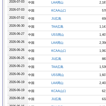
2026-07-03
中国
LAA岡山
2,1
2026-07-03
中国
KCAA山口
57
2026-07-02
中国
JU広島
65
2026-06-30
中国
TAA広島
1,1
2026-06-27
中国
USS岡山
1,4
2026-06-26
中国
LAA岡山
2,3
2026-06-26
中国
KCAA山口
1,0
2026-06-25
中国
JU広島
88
2026-06-23
中国
TAA広島
1,5
2026-06-20
中国
USS岡山
1,6
2026-06-19
中国
LAA岡山
2,4
2026-06-19
中国
KCAA山口
62
2026-06-18
中国
JU広島
63