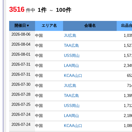
3516
1件
100件
件中
～
開催日▼
エリア名
会場名
出品
2026-08-06
中国
JU広島
1,0
2026-08-04
中国
TAA広島
1,5
2026-08-01
中国
USS岡山
1,5
2026-07-31
中国
LAA岡山
2,3
2026-07-31
中国
KCAA山口
65
2026-07-30
中国
JU広島
71
2026-07-28
中国
TAA広島
1,3
2026-07-25
中国
USS岡山
1,7
2026-07-24
中国
LAA岡山
2,1
2026-07-24
中国
KCAA山口
1,0