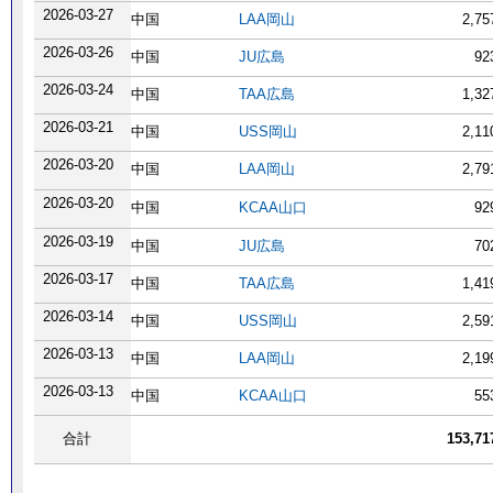
2026-03-27
中国
LAA岡山
2,7
2026-03-26
中国
JU広島
92
2026-03-24
中国
TAA広島
1,3
2026-03-21
中国
USS岡山
2,1
2026-03-20
中国
LAA岡山
2,7
2026-03-20
中国
KCAA山口
92
2026-03-19
中国
JU広島
70
2026-03-17
中国
TAA広島
1,4
2026-03-14
中国
USS岡山
2,5
2026-03-13
中国
LAA岡山
2,1
2026-03-13
中国
KCAA山口
55
合計
153,7