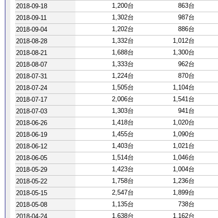
1,200台
863台
2018-09-18
1,302台
987台
2018-09-11
1,202台
886台
2018-09-04
1,332台
1,012台
2018-08-28
1,688台
1,300台
2018-08-21
1,333台
962台
2018-08-07
1,224台
870台
2018-07-31
1,505台
1,104台
2018-07-24
2,006台
1,541台
2018-07-17
1,303台
941台
2018-07-03
1,418台
1,020台
2018-06-26
1,455台
1,090台
2018-06-19
1,403台
1,021台
2018-06-12
1,514台
1,046台
2018-06-05
1,423台
1,004台
2018-05-29
1,758台
1,236台
2018-05-22
2,547台
1,899台
2018-05-15
1,135台
738台
2018-05-08
1,638台
1,162台
2018-04-24