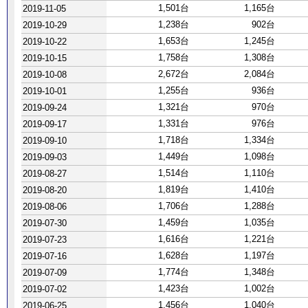
1,501台
1,165台
2019-11-05
1,238台
902台
2019-10-29
1,653台
1,245台
2019-10-22
1,758台
1,308台
2019-10-15
2,672台
2,084台
2019-10-08
1,255台
936台
2019-10-01
1,321台
970台
2019-09-24
1,331台
976台
2019-09-17
1,718台
1,334台
2019-09-10
1,449台
1,098台
2019-09-03
1,514台
1,110台
2019-08-27
1,819台
1,410台
2019-08-20
1,706台
1,288台
2019-08-06
1,459台
1,035台
2019-07-30
1,616台
1,221台
2019-07-23
1,628台
1,197台
2019-07-16
1,774台
1,348台
2019-07-09
1,423台
1,002台
2019-07-02
1,456台
1,040台
2019-06-25