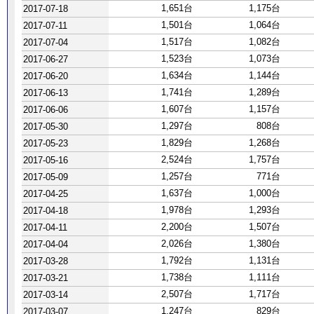
1,651台
1,175台
2017-07-18
1,501台
1,064台
2017-07-11
1,517台
1,082台
2017-07-04
1,523台
1,073台
2017-06-27
1,634台
1,144台
2017-06-20
1,741台
1,289台
2017-06-13
1,607台
1,157台
2017-06-06
1,297台
808台
2017-05-30
1,829台
1,268台
2017-05-23
2,524台
1,757台
2017-05-16
1,257台
771台
2017-05-09
1,637台
1,000台
2017-04-25
1,978台
1,293台
2017-04-18
2,200台
1,507台
2017-04-11
2,026台
1,380台
2017-04-04
1,792台
1,131台
2017-03-28
1,738台
1,111台
2017-03-21
2,507台
1,717台
2017-03-14
1,247台
829台
2017-03-07