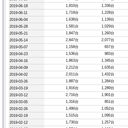
1,810台
1,336台
2019-06-18
1,719台
1,228台
2019-06-11
1,638台
1,139台
2019-06-04
1,581台
1,029台
2019-05-28
1,847台
1,260台
2019-05-21
2,847台
2,077台
2019-05-14
1,158台
657台
2019-05-07
1,536台
983台
2019-04-23
1,863台
1,345台
2019-04-16
2,212台
1,635台
2019-04-09
2,011台
1,432台
2019-04-02
1,887台
1,284台
2019-03-26
1,916台
1,289台
2019-03-19
2,716台
1,901台
2019-03-12
1,316台
851台
2019-03-05
1,490台
1,052台
2019-02-26
1,515台
1,095台
2019-02-19
1,730台
1,257台
2019-02-12