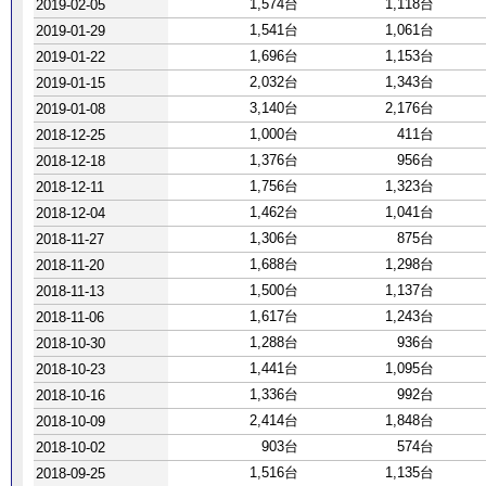
1,574台
1,118台
2019-02-05
1,541台
1,061台
2019-01-29
1,696台
1,153台
2019-01-22
2,032台
1,343台
2019-01-15
3,140台
2,176台
2019-01-08
1,000台
411台
2018-12-25
1,376台
956台
2018-12-18
1,756台
1,323台
2018-12-11
1,462台
1,041台
2018-12-04
1,306台
875台
2018-11-27
1,688台
1,298台
2018-11-20
1,500台
1,137台
2018-11-13
1,617台
1,243台
2018-11-06
1,288台
936台
2018-10-30
1,441台
1,095台
2018-10-23
1,336台
992台
2018-10-16
2,414台
1,848台
2018-10-09
903台
574台
2018-10-02
1,516台
1,135台
2018-09-25