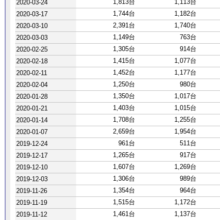
1,813台
1,113台
2020-03-24
1,744台
1,182台
2020-03-17
2,391台
1,740台
2020-03-10
1,149台
763台
2020-03-03
1,305台
914台
2020-02-25
1,415台
1,077台
2020-02-18
1,452台
1,177台
2020-02-11
1,250台
980台
2020-02-04
1,350台
1,017台
2020-01-28
1,403台
1,015台
2020-01-21
1,708台
1,255台
2020-01-14
2,659台
1,954台
2020-01-07
961台
511台
2019-12-24
1,265台
917台
2019-12-17
1,607台
1,269台
2019-12-10
1,306台
989台
2019-12-03
1,354台
964台
2019-11-26
1,515台
1,172台
2019-11-19
1,461台
1,137台
2019-11-12