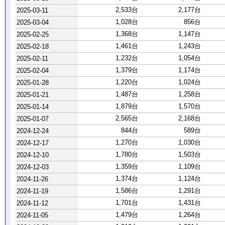
2,533台
2,177台
2025-03-11
1,028台
856台
2025-03-04
1,368台
1,147台
2025-02-25
1,461台
1,243台
2025-02-18
1,232台
1,054台
2025-02-11
1,379台
1,174台
2025-02-04
1,220台
1,024台
2025-01-28
1,487台
1,258台
2025-01-21
1,879台
1,570台
2025-01-14
2,565台
2,168台
2025-01-07
844台
589台
2024-12-24
1,270台
1,030台
2024-12-17
1,780台
1,503台
2024-12-10
1,359台
1,109台
2024-12-03
1,374台
1,124台
2024-11-26
1,586台
1,291台
2024-11-19
1,701台
1,431台
2024-11-12
1,479台
1,264台
2024-11-05