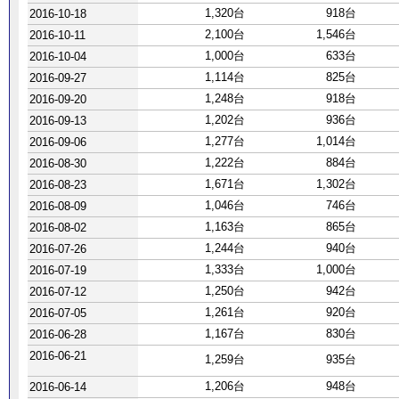
1,320台
918台
2016-10-18
2,100台
1,546台
2016-10-11
1,000台
633台
2016-10-04
1,114台
825台
2016-09-27
1,248台
918台
2016-09-20
1,202台
936台
2016-09-13
1,277台
1,014台
2016-09-06
1,222台
884台
2016-08-30
1,671台
1,302台
2016-08-23
1,046台
746台
2016-08-09
1,163台
865台
2016-08-02
1,244台
940台
2016-07-26
1,333台
1,000台
2016-07-19
1,250台
942台
2016-07-12
1,261台
920台
2016-07-05
1,167台
830台
2016-06-28
2016-06-21
1,259台
935台
1,206台
948台
2016-06-14