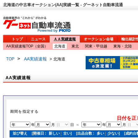
北海道の中古車オークション(AA)実績一覧 - グーネット自動車流通
トップ
ニュース
ＡＡ実績速報
オークション会場
輸出統計
AA実績速報TOP（全国）
北海道
東北
関東・甲信越
東海・北陸
>
AA実績速報
TOP
> 北海道
AA実績速報
期間を指定する
日付を正
年
月
日 ～
年
月
並び替え
[開催日 :
新しい
古い
]
[出品台数 :
多い
少ない
]
[成約台数