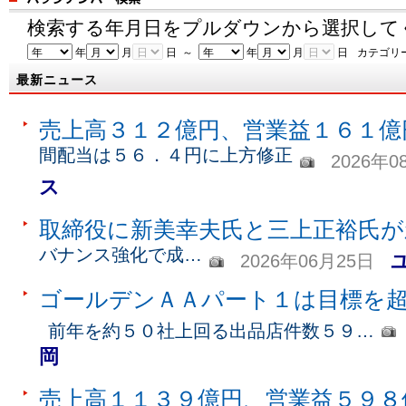
検索する年月日をプルダウンから選択して
年
月
日 ～
年
月
日
カテゴリ
最新ニュース
売上高３１２億円、営業益１６１億
間配当は５６．４円に上方修正
2026年0
ス
取締役に新美幸夫氏と三上正裕氏が
バナンス強化で成…
2026年06月25日
ゴールデンＡＡパート１は目標を
前年を約５０社上回る出品店件数５９…
岡
売上高１１３９億円、営業益５９８