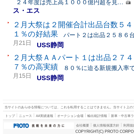
２４年度は売上高１０００億円超を見…
ス・エス
２月大祭は２開催合計出品台数５４
１％の好結果
パート２は出品２５８６
月21日
USS静岡
２月大祭ＡＡパート１は出品２７４
７％の高実績
８０％に迫る新規搬入率
月15日
USS静岡
当サイトのあらゆる情報については、これを転用することはできません。当サイト上の
トップ
ニュース
AA実績速報
オークション会場
輸出統計情報
新車・中古車
会社概要
個人情報保護方針
利用規
COPYRIGHT(C) PROTO CORPOR