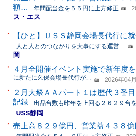
額…
年間配当金を５５円に上方修正
2
ス・エス
【ひと】ＵＳＳ静岡会場長代行に就
人と人とのつながりを大事にする運営…
岡
４月全開催イベント実施で新年度
に新たに久保会場長代行が…
2026年04
２月大祭ＡＡパート１は歴代３番目
記録
出品台数も昨年を上回る２６２９台
USS静岡
売上高８２９億円、営業益４３８億