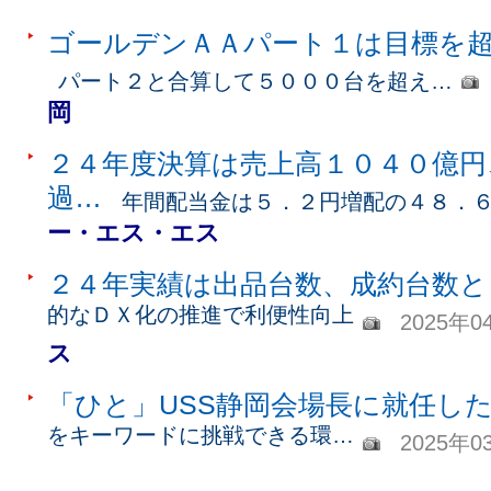
ゴールデンＡＡパート１は目標を
パート２と合算して５０００台を超え…
岡
２４年度決算は売上高１０４０億円
過…
年間配当金は５．２円増配の４８．
ー・エス・エス
２４年実績は出品台数、成約台数と
的なＤＸ化の推進で利便性向上
2025年0
ス
「ひと」USS静岡会場長に就任し
をキーワードに挑戦できる環…
2025年0