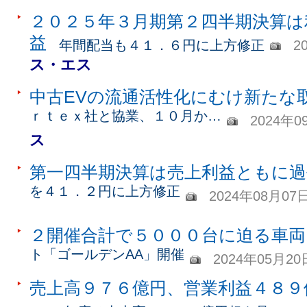
２０２５年３月期第２四半期決算は
益
年間配当も４１．６円に上方修正
2
ス・エス
中古EVの流通活性化にむけ新たな
ｒｔｅｘ社と協業、１０月か…
2024年0
ス
第一四半期決算は売上利益ともに過
を４１．２円に上方修正
2024年08月07
２開催合計で５０００台に迫る車両
ト「ゴールデンAA」開催
2024年05月20
売上高９７６億円、営業利益４８９