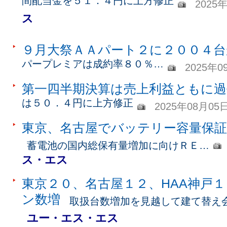
間配当金を５１．４円に上方修正
2025
ス
９月大祭ＡＡパート２に２００４台
パープレミアは成約率８０％…
2025年0
第一四半期決算は売上利益ともに過
は５０．４円に上方修正
2025年08月05
東京、名古屋でバッテリー容量保証
蓄電池の国内総保有量増加に向けＲＥ…
ス・エス
東京２０、名古屋１２、HAA神戸
ン数増
取扱台数増加を見越して建て替え
ユー・エス・エス