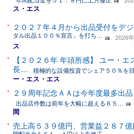
年間配当金を５１．８円に上方修正
20
ス・エス
２０２７年４月から出品受付をデ
タル出品１００％宣言」を打ち…
2026
ス
【２０２６年 年頭所感】 ユー・エ
長…
積極的な設備投資でシェア５０％を
ー・エス・エス
２９周年記念ＡＡは今年度最多出品
出品店件数は前年を大幅に超える６５…
岡
売上高５３９億円、営業益２８７億