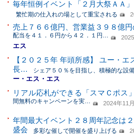
毎年恒例イベント「２月大祭ＡＡ」
繁忙期の仕入れの場として重宝される
売上７６６億円、営業益３９８億円
配当を４１．６円から４２．１円…
202
エス
【２０２５年 年頭所感】 ユー・エ
長…
シェア５０％を目指し、積極的な設
ー・エス・エス
リアル応札ができる「スマＣポス
間無料のキャンペーンを実…
2024年11
年間最大イベント２８周年記念は２
盛会
多彩な催しで開催を盛り上げる
2