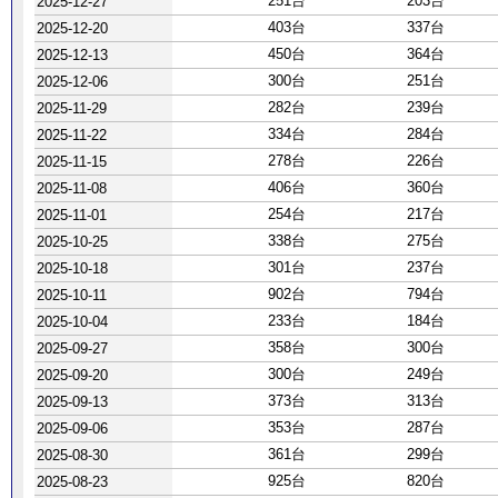
251台
203台
2025-12-27
403台
337台
2025-12-20
450台
364台
2025-12-13
300台
251台
2025-12-06
282台
239台
2025-11-29
334台
284台
2025-11-22
278台
226台
2025-11-15
406台
360台
2025-11-08
254台
217台
2025-11-01
338台
275台
2025-10-25
301台
237台
2025-10-18
902台
794台
2025-10-11
233台
184台
2025-10-04
358台
300台
2025-09-27
300台
249台
2025-09-20
373台
313台
2025-09-13
353台
287台
2025-09-06
361台
299台
2025-08-30
925台
820台
2025-08-23