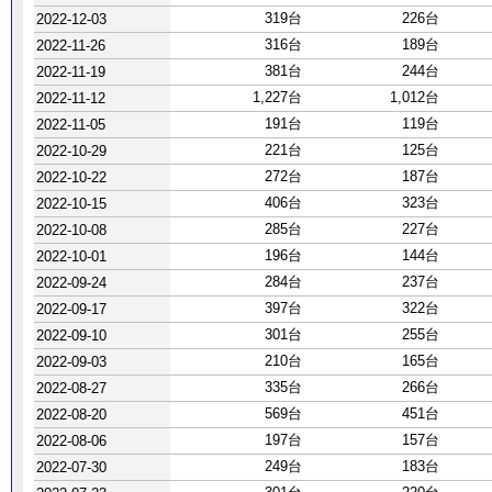
319台
226台
2022-12-03
316台
189台
2022-11-26
381台
244台
2022-11-19
1,227台
1,012台
2022-11-12
191台
119台
2022-11-05
221台
125台
2022-10-29
272台
187台
2022-10-22
406台
323台
2022-10-15
285台
227台
2022-10-08
196台
144台
2022-10-01
284台
237台
2022-09-24
397台
322台
2022-09-17
301台
255台
2022-09-10
210台
165台
2022-09-03
335台
266台
2022-08-27
569台
451台
2022-08-20
197台
157台
2022-08-06
249台
183台
2022-07-30