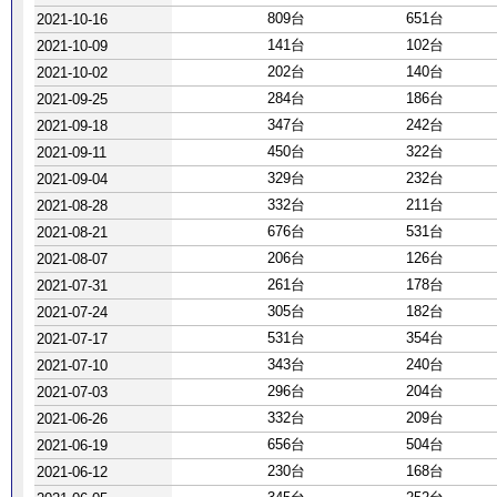
809台
651台
2021-10-16
141台
102台
2021-10-09
202台
140台
2021-10-02
284台
186台
2021-09-25
347台
242台
2021-09-18
450台
322台
2021-09-11
329台
232台
2021-09-04
332台
211台
2021-08-28
676台
531台
2021-08-21
206台
126台
2021-08-07
261台
178台
2021-07-31
305台
182台
2021-07-24
531台
354台
2021-07-17
343台
240台
2021-07-10
296台
204台
2021-07-03
332台
209台
2021-06-26
656台
504台
2021-06-19
230台
168台
2021-06-12