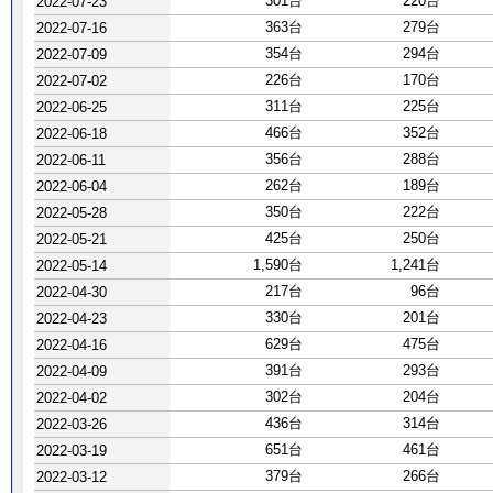
301台
220台
2022-07-23
363台
279台
2022-07-16
354台
294台
2022-07-09
226台
170台
2022-07-02
311台
225台
2022-06-25
466台
352台
2022-06-18
356台
288台
2022-06-11
262台
189台
2022-06-04
350台
222台
2022-05-28
425台
250台
2022-05-21
1,590台
1,241台
2022-05-14
217台
96台
2022-04-30
330台
201台
2022-04-23
629台
475台
2022-04-16
391台
293台
2022-04-09
302台
204台
2022-04-02
436台
314台
2022-03-26
651台
461台
2022-03-19
379台
266台
2022-03-12