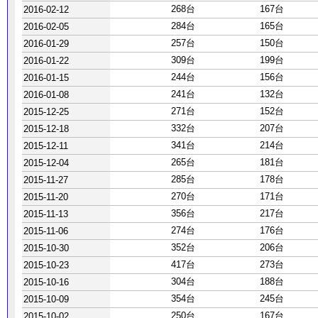
268台
167台
2016-02-12
284台
165台
2016-02-05
257台
150台
2016-01-29
309台
199台
2016-01-22
244台
156台
2016-01-15
241台
132台
2016-01-08
271台
152台
2015-12-25
332台
207台
2015-12-18
341台
214台
2015-12-11
265台
181台
2015-12-04
285台
178台
2015-11-27
270台
171台
2015-11-20
356台
217台
2015-11-13
274台
176台
2015-11-06
352台
206台
2015-10-30
417台
273台
2015-10-23
304台
188台
2015-10-16
354台
245台
2015-10-09
250台
167台
2015-10-02