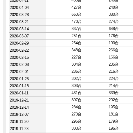
433台
240台
2020-04-11
427台
248台
2020-04-04
660台
380台
2020-03-28
470台
274台
2020-03-21
837台
648台
2020-03-14
251台
176台
2020-03-07
254台
190台
2020-02-29
348台
266台
2020-02-22
227台
166台
2020-02-15
304台
235台
2020-02-08
286台
216台
2020-02-01
302台
224台
2020-01-25
303台
214台
2020-01-18
431台
339台
2020-01-11
307台
202台
2019-12-21
284台
195台
2019-12-14
270台
181台
2019-12-07
296台
179台
2019-11-30
303台
195台
2019-11-23