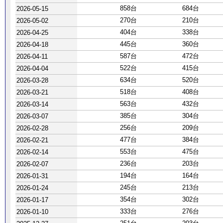
858台
684台
2026-05-15
270台
210台
2026-05-02
404台
338台
2026-04-25
445台
360台
2026-04-18
587台
472台
2026-04-11
522台
415台
2026-04-04
634台
520台
2026-03-28
518台
408台
2026-03-21
563台
432台
2026-03-14
385台
304台
2026-03-07
256台
209台
2026-02-28
477台
384台
2026-02-21
553台
475台
2026-02-14
236台
203台
2026-02-07
194台
164台
2026-01-31
245台
213台
2026-01-24
354台
302台
2026-01-17
333台
276台
2026-01-10