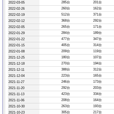
285台
201台
2022-03-05
260台
162台
2022-02-26
512台
371台
2022-02-19
368台
292台
2022-02-12
265台
171台
2022-02-05
284台
189台
2022-01-29
477台
347台
2022-01-22
405台
314台
2022-01-15
209台
119台
2022-01-08
180台
107台
2021-12-25
270台
194台
2021-12-18
388台
312台
2021-12-11
223台
165台
2021-12-04
246台
173台
2021-11-27
292台
203台
2021-11-20
423台
334台
2021-11-13
208台
164台
2021-11-06
263台
193台
2021-10-30
305台
217台
2021-10-23