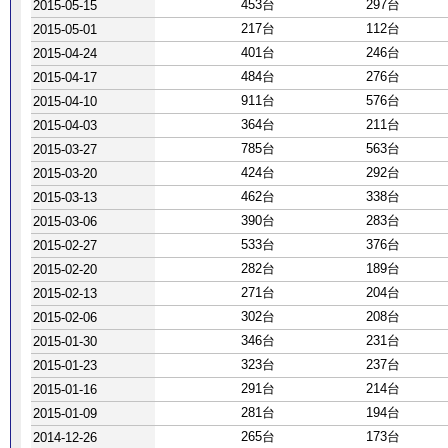
453台
297台
2015-05-15
217台
112台
2015-05-01
401台
246台
2015-04-24
484台
276台
2015-04-17
911台
576台
2015-04-10
364台
211台
2015-04-03
785台
563台
2015-03-27
424台
292台
2015-03-20
462台
338台
2015-03-13
390台
283台
2015-03-06
533台
376台
2015-02-27
282台
189台
2015-02-20
271台
204台
2015-02-13
302台
208台
2015-02-06
346台
231台
2015-01-30
323台
237台
2015-01-23
291台
214台
2015-01-16
281台
194台
2015-01-09
265台
173台
2014-12-26