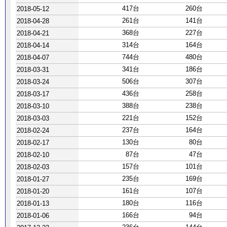
417台
260台
2018-05-12
261台
141台
2018-04-28
368台
227台
2018-04-21
314台
164台
2018-04-14
744台
480台
2018-04-07
341台
186台
2018-03-31
506台
307台
2018-03-24
436台
258台
2018-03-17
388台
238台
2018-03-10
221台
152台
2018-03-03
237台
164台
2018-02-24
130台
80台
2018-02-17
87台
47台
2018-02-10
157台
101台
2018-02-03
235台
169台
2018-01-27
161台
107台
2018-01-20
180台
116台
2018-01-13
166台
94台
2018-01-06