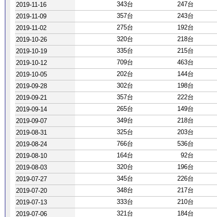
343台
247台
2019-11-16
357台
243台
2019-11-09
275台
192台
2019-11-02
320台
218台
2019-10-26
335台
215台
2019-10-19
709台
463台
2019-10-12
202台
144台
2019-10-05
302台
198台
2019-09-28
357台
222台
2019-09-21
265台
149台
2019-09-14
349台
218台
2019-09-07
325台
203台
2019-08-31
766台
536台
2019-08-24
164台
92台
2019-08-10
320台
196台
2019-08-03
345台
226台
2019-07-27
348台
217台
2019-07-20
333台
210台
2019-07-13
321台
184台
2019-07-06