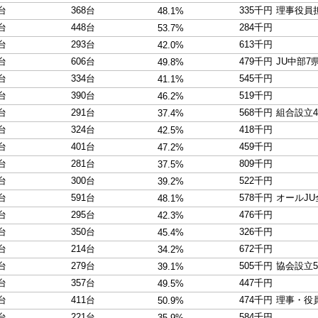
5台
368台
335千円
理事役員
48.1%
5台
448台
284千円
53.7%
7台
293台
613千円
42.0%
8台
606台
479千円
JU中部7
49.8%
3台
334台
545千円
41.1%
5台
390台
519千円
46.2%
9台
291台
568千円
組合設立4
37.4%
3台
324台
418千円
42.5%
9台
401台
459千円
47.2%
9台
281台
809千円
37.5%
6台
300台
522千円
39.2%
9台
591台
578千円
オールJ
48.1%
7台
295台
476千円
42.3%
1台
350台
326千円
45.4%
6台
214台
672千円
34.2%
3台
279台
505千円
協会設立5
39.1%
1台
357台
447千円
49.5%
8台
411台
474千円
理事・役
50.9%
5台
221台
584千円
35.9%