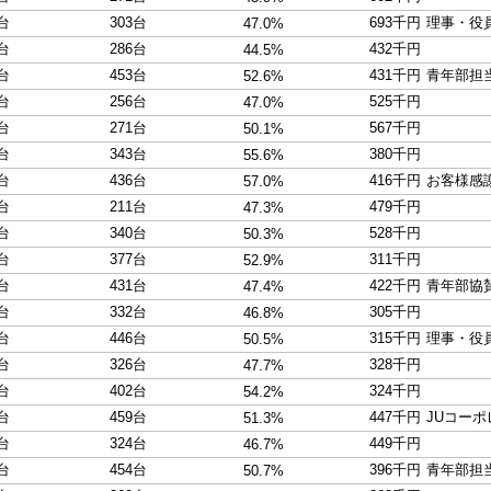
4台
303台
693千円
理事・役
47.0%
3台
286台
432千円
44.5%
2台
453台
431千円
青年部担
52.6%
5台
256台
525千円
47.0%
1台
271台
567千円
50.1%
7台
343台
380千円
55.6%
5台
436台
416千円
お客様感
57.0%
6台
211台
479千円
47.3%
6台
340台
528千円
50.3%
2台
377台
311千円
52.9%
0台
431台
422千円
青年部協
47.4%
0台
332台
305千円
46.8%
4台
446台
315千円
理事・役
50.5%
4台
326台
328千円
47.7%
2台
402台
324千円
54.2%
5台
459台
447千円
JUコーポ
51.3%
4台
324台
449千円
46.7%
6台
454台
396千円
青年部担
50.7%