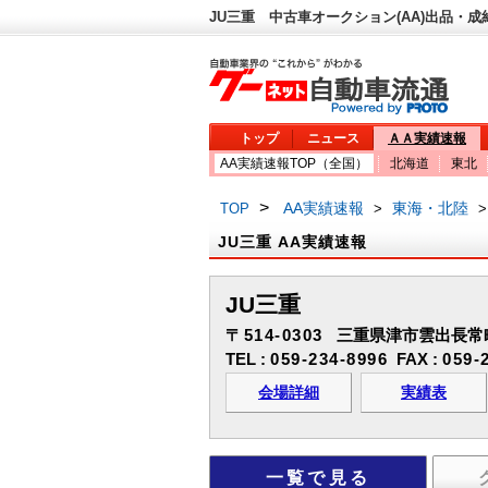
JU三重 中古車オークション(AA)出品・成
トップ
ニュース
ＡＡ実績速報
AA実績速報TOP（全国）
北海道
東北
>
AA実績速報
東海・北陸
TOP
>
>
JU三重 AA実績速報
JU三重
〒514-0303
三重県津市雲出長常町1
TEL :
059-234-8996
FAX :
059-
会場詳細
実績表
一覧で見る