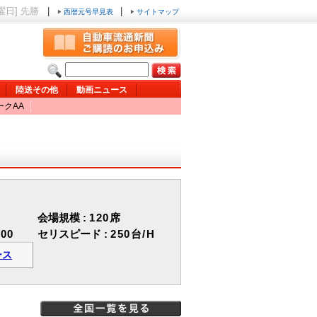
土曜日] 先勝
|
|
西暦元号早見表
サイトマップ
陸送その他
動画ニュース
ークAA
会場規模 :
120席
00
セリスピード :
250台/H
ース