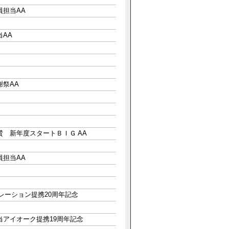
員担当AA
当AA
謝祭AA
賛 新年度スタートＢＩＧ AA
員担当AA
レーション提携20周年記念
当アイオーク提携19周年記念