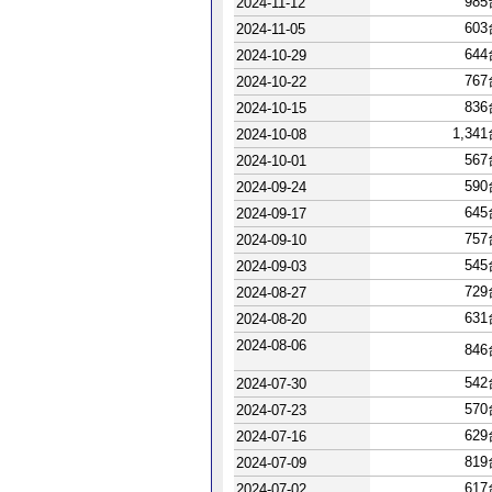
98
2024-11-12
60
2024-11-05
64
2024-10-29
76
2024-10-22
83
2024-10-15
1,34
2024-10-08
56
2024-10-01
59
2024-09-24
64
2024-09-17
75
2024-09-10
54
2024-09-03
72
2024-08-27
63
2024-08-20
2024-08-06
84
54
2024-07-30
57
2024-07-23
62
2024-07-16
81
2024-07-09
61
2024-07-02