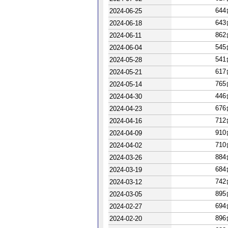
64
2024-06-25
64
2024-06-18
86
2024-06-11
54
2024-06-04
54
2024-05-28
61
2024-05-21
76
2024-05-14
44
2024-04-30
67
2024-04-23
71
2024-04-16
91
2024-04-09
71
2024-04-02
88
2024-03-26
68
2024-03-19
74
2024-03-12
89
2024-03-05
69
2024-02-27
89
2024-02-20