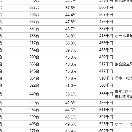
5台
440台
349千円
組合設立4
44.7%
3台
227台
560千円
37.6%
4台
286台
307千円
44.4%
7台
367台
476千円
47.8%
6台
382台
387千円
45.7%
1台
735台
418千円
オールJ
54.8%
7台
217台
466千円
38.3%
0台
234台
483千円
39.7%
5台
290台
439千円
45.0%
7台
366台
517千円
協会設立5
48.3%
5台
245台
477千円
45.0%
9台
364台
510千円
理事・役
49.9%
1台
322台
360千円
51.0%
青年部担
6台
449台
353千円
53.1%
携13周年
2台
229台
436千円
42.3%
0台
254台
511千円
44.6%
9台
290台
397千円
46.1%
9台
406台
525千円
オート―
49.6%
7台
271台
602千円
43.9%