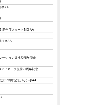
り
謝祭AA
り
 新年度スタートBIG AA
員担当AA
レーション提携22周年記念
当アイオーク提携21周年記念
開設37周年記念ジャンボAA
A