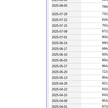
2025-08-05
78
73
2025-07-29
81
2025-07-22
75
2025-07-15
87
2025-07-08
80
2025-07-01
94
2025-06-24
68
2025-06-17
92
2025-06-10
85
2025-06-03
86
2025-05-27
72
2025-05-20
95
2025-05-13
82
2025-04-29
91
2025-04-22
81
2025-04-15
95
2025-04-08
87
2025-04-01