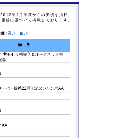
2012年4月年度からの実績を掲載。
速報値に基づいて掲載しております。
価 :
高い
低い
]
備考
当 共有セリ機導入＆オークネット提
記念
り
サーバー提携22周年記念ジャンボAA
り
当AA