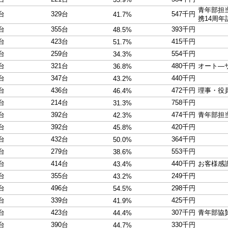
青年部担
9台
329台
547千円
41.7%
携14周年
2台
355台
393千円
48.5%
8台
423台
415千円
51.7%
5台
259台
554千円
34.3%
2台
321台
480千円
オート―
36.8%
4台
347台
440千円
43.2%
0台
436台
472千円
理事・役
46.4%
4台
214台
758千円
31.3%
6台
392台
474千円
青年部担
42.3%
6台
392台
420千円
45.8%
4台
432台
364千円
50.0%
2台
279台
553千円
38.6%
4台
414台
440千円
お客様感
43.4%
1台
355台
249千円
43.2%
0台
496台
298千円
54.5%
0台
339台
425千円
41.9%
3台
423台
307千円
青年部協賛
44.4%
3台
390台
330千円
44.7%