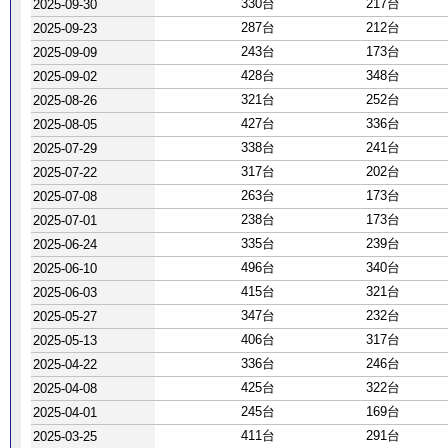
330台
217台
2025-09-30
287台
212台
2025-09-23
243台
173台
2025-09-09
428台
348台
2025-09-02
321台
252台
2025-08-26
427台
336台
2025-08-05
338台
241台
2025-07-29
317台
202台
2025-07-22
263台
173台
2025-07-08
238台
173台
2025-07-01
335台
239台
2025-06-24
496台
340台
2025-06-10
415台
321台
2025-06-03
347台
232台
2025-05-27
406台
317台
2025-05-13
336台
246台
2025-04-22
425台
322台
2025-04-08
245台
169台
2025-04-01
411台
291台
2025-03-25