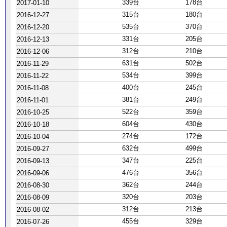
339台
178台
2017-01-10
315台
180台
2016-12-27
535台
370台
2016-12-20
331台
205台
2016-12-13
312台
210台
2016-12-06
631台
502台
2016-11-29
534台
399台
2016-11-22
400台
245台
2016-11-08
381台
249台
2016-11-01
522台
359台
2016-10-25
604台
430台
2016-10-18
274台
172台
2016-10-04
632台
499台
2016-09-27
347台
225台
2016-09-13
476台
356台
2016-09-06
362台
244台
2016-08-30
320台
203台
2016-08-09
312台
213台
2016-08-02
455台
329台
2016-07-26