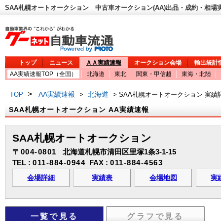
SAA札幌オートオークション 中古車オークション(AA)出品・成約・相場実
トップ
ニュース
ＡＡ実績速報
オークション会場
輸出統計
AA実績速報TOP（全国）
北海道
東北
関東・甲信越
東海・北陸
>
AA実績速報
北海道
TOP
>
> SAA札幌オートオークション 実績
SAA札幌オートオークション AA実績速報
SAA札幌オートオークション
〒004-0801
北海道札幌市清田区里塚1条3-1-15
TEL :
011-884-0944
FAX :
011-884-4563
会場詳細
実績表
会場地図
実
一覧で見る
グラフで見る