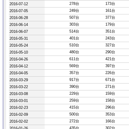
278台
173台
2016-07-12
249台
161台
2016-07-05
507台
377台
2016-06-28
303台
179台
2016-06-14
514台
351台
2016-06-07
401台
243台
2016-05-31
510台
327台
2016-05-24
480台
290台
2016-05-10
611台
421台
2016-04-26
569台
397台
2016-04-12
357台
226台
2016-04-05
917台
671台
2016-03-29
390台
271台
2016-03-22
229台
159台
2016-03-08
259台
158台
2016-03-01
415台
296台
2016-02-23
500台
353台
2016-02-09
272台
166台
2016-02-02
435台
302台
2016-01-26