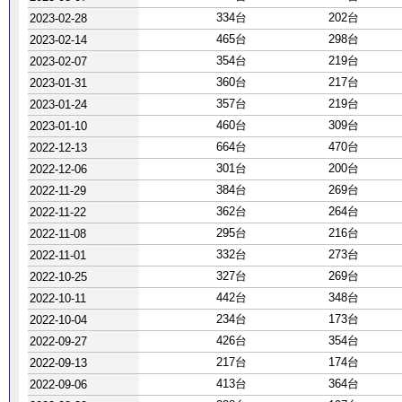
334台
202台
2023-02-28
465台
298台
2023-02-14
354台
219台
2023-02-07
360台
217台
2023-01-31
357台
219台
2023-01-24
460台
309台
2023-01-10
664台
470台
2022-12-13
301台
200台
2022-12-06
384台
269台
2022-11-29
362台
264台
2022-11-22
295台
216台
2022-11-08
332台
273台
2022-11-01
327台
269台
2022-10-25
442台
348台
2022-10-11
234台
173台
2022-10-04
426台
354台
2022-09-27
217台
174台
2022-09-13
413台
364台
2022-09-06