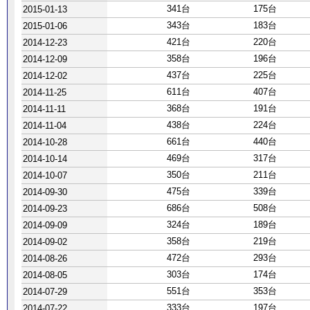
341台
175台
2015-01-13
343台
183台
2015-01-06
421台
220台
2014-12-23
358台
196台
2014-12-09
437台
225台
2014-12-02
611台
407台
2014-11-25
368台
191台
2014-11-11
438台
224台
2014-11-04
661台
440台
2014-10-28
469台
317台
2014-10-14
350台
211台
2014-10-07
475台
339台
2014-09-30
686台
508台
2014-09-23
324台
189台
2014-09-09
358台
219台
2014-09-02
472台
293台
2014-08-26
303台
174台
2014-08-05
551台
353台
2014-07-29
333台
197台
2014-07-22