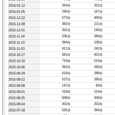
344台
201台
2016-01-12
290台
167台
2016-01-05
573台
400台
2015-12-22
382台
221台
2015-12-08
362台
240台
2015-12-01
536台
384台
2015-11-24
394台
238台
2015-11-10
411台
242台
2015-11-03
581台
402台
2015-10-27
719台
519台
2015-10-20
392台
266台
2015-10-06
419台
289台
2015-09-29
537台
395台
2015-09-22
147台
84台
2015-09-08
319台
224台
2015-09-01
508台
409台
2015-08-25
302台
202台
2015-08-04
526台
384台
2015-07-28