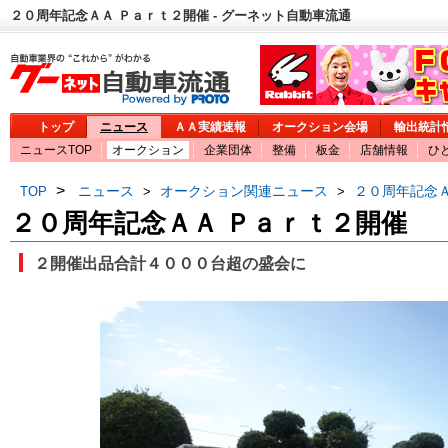
２０周年記念ＡＡ Ｐａｒｔ２開催 - グーネット自動車流通
トップ
ニュース
ＡＡ実績速報
オークション会場
輸出統計
ニュースTOP
オークション
企業団体
整備
板金
店舗情報
ひ
>
ニュース
オークション関連ニュース
２０周年記念Ａ
TOP
>
>
２０周年記念ＡＡ Ｐａｒｔ２開催
２開催出品合計４０００台超の盛会に