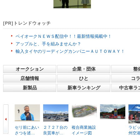
[PR]トレンドウォッチ
ベイオークＮＥＷＳ配信中！！最新情報掲載中！
アップルと、手を組みませんか？
輸入タイヤのリーディングカンパニーＡＵＴＯＷＡＹ！
オークション
企業・団体
整
店舗情報
ひと
コ
新製品
新車ランキング
中古車ラ
セリ前にあい
２７２７台の
複合商業施設
ラビ
さつを述…
良質車が…
イメージ図
州空