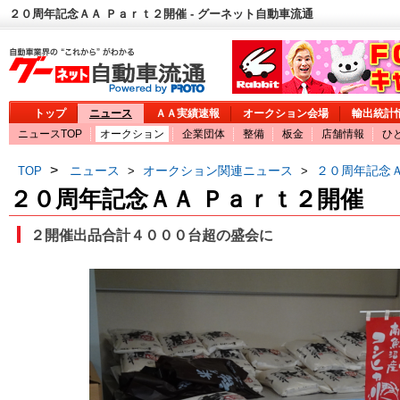
２０周年記念ＡＡ Ｐａｒｔ２開催 - グーネット自動車流通
トップ
ニュース
ＡＡ実績速報
オークション会場
輸出統計
ニュースTOP
オークション
企業団体
整備
板金
店舗情報
ひ
>
ニュース
オークション関連ニュース
２０周年記念Ａ
TOP
>
>
２０周年記念ＡＡ Ｐａｒｔ２開催
２開催出品合計４０００台超の盛会に