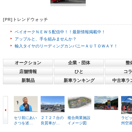
[PR]トレンドウォッチ
ベイオークＮＥＷＳ配信中！！最新情報掲載中！
アップルと、手を組みませんか？
輸入タイヤのリーディングカンパニーＡＵＴＯＷＡＹ！
オークション
企業・団体
整
店舗情報
ひと
コ
新製品
新車ランキング
中古車ラ
セリ前にあい
２７２７台の
複合商業施設
ラビ
さつを述…
良質車が…
イメージ図
州空