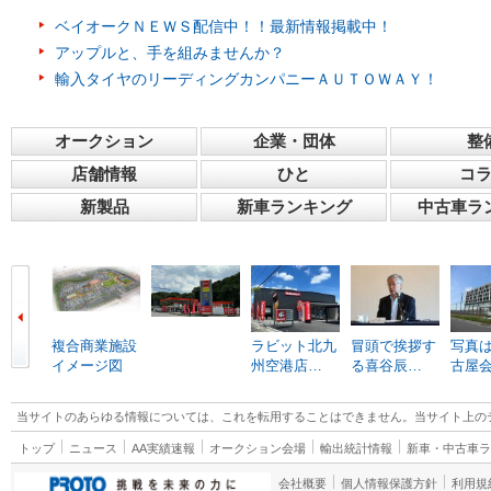
ベイオークＮＥＷＳ配信中！！最新情報掲載中！
アップルと、手を組みませんか？
輸入タイヤのリーディングカンパニーＡＵＴＯＷＡＹ！
オークション
企業・団体
整
店舗情報
ひと
コ
新製品
新車ランキング
中古車ラ
複合商業施設
ラビット北九
冒頭で挨拶す
写真は
イメージ図
州空港店…
る喜谷辰…
古屋
当サイトのあらゆる情報については、これを転用することはできません。当サイト上の
トップ
ニュース
AA実績速報
オークション会場
輸出統計情報
新車・中古車
会社概要
個人情報保護方針
利用規