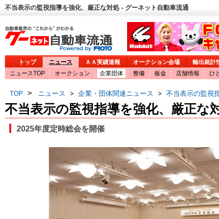
不当表示の監視指導を強化、厳正な対処 - グーネット自動車流通
トップ
ニュース
ＡＡ実績速報
オークション会場
輸出統計
ニュースTOP
オークション
企業団体
整備
板金
店舗情報
ひ
>
ニュース
企業・団体関連ニュース
不当表示の監視
TOP
>
>
不当表示の監視指導を強化、厳正な
2025年度定時総会を開催