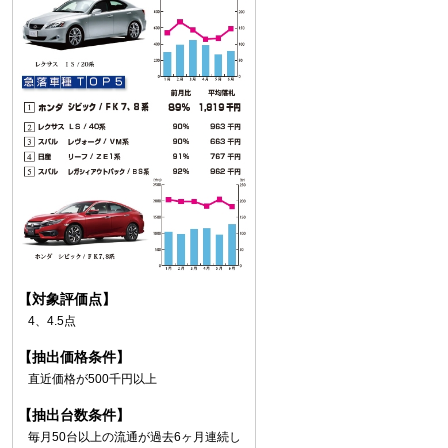
【対象評価点】
4、4.5点
【抽出価格条件】
直近価格が500千円以上
【抽出台数条件】
毎月50台以上の流通が過去6ヶ月連続し