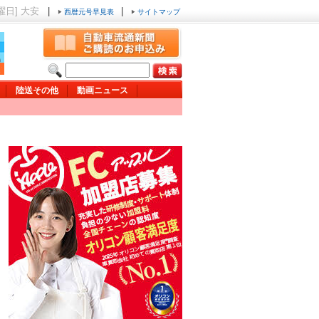
木曜日] 大安
|
|
西暦元号早見表
サイトマップ
陸送その他
動画ニュース