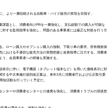
に、より一層信頼される自動車・バイク販売の実現を目指す。
課題とし、消費者向けPRを一層強化し、支払総額での購入が可能な
に対する監視指導を強化し、問題のある事業者には厳正な対処を行う方
る。ローン購入やオプション購入の強制、下取り車の要求、所有権留保
売における不適切な販売方法の実態把握と改善指導に注力する。消費者
よう、会員事業者への研修も実施する。
額表示に伴い、電子機器（タブレット端末など）を用いた価格表示に対
関する中古車施行規則改正案は、来年3月に消費者庁および公正取引委
、周知活動を行っていく予定だ。
センターや消費者センターとの連携を強化し、消費者トラブルの現状把
の監事が選任され、体制を強化した。