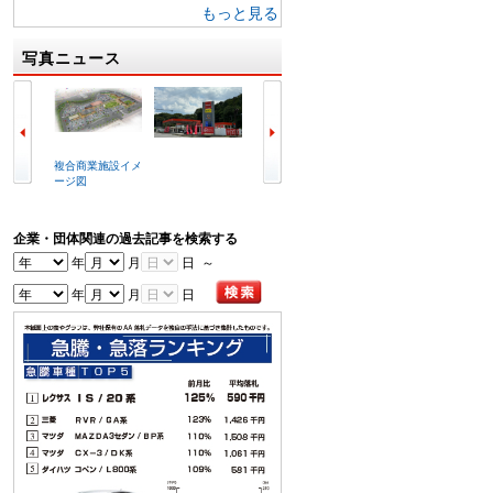
もっと見る
写真ニュース
複合商業施設イメ
ラビット北九州空
冒頭で挨拶する喜
写真は
ージ図
港店外観
谷辰夫会長
会場
企業・団体関連の過去記事を検索する
年
月
日 ～
年
月
日