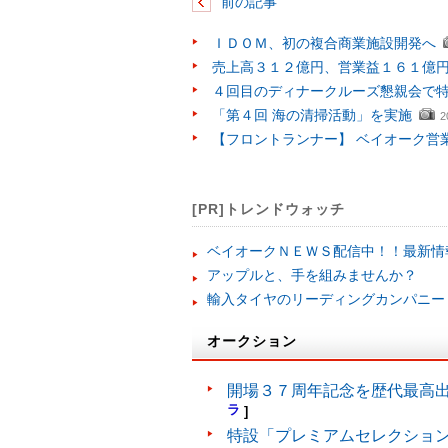
前の記事
ＩＤＯＭ、初の複合商業施設開発へ
売上高３１２億円、営業益１６１億
４回目のディナークルーズ懇親会で
「第４回 海の清掃活動」を実施
2
【フロントランナー】 ベイオーク営
[PR]トレンドウォッチ
ベイオークＮＥＷＳ配信中！！最新情
アップルと、手を組みませんか？
輸入タイヤのリーディングカンパニー
オークション
開場３７周年記念を歴代最高
ラ
]
特設「プレミアムセレクショ