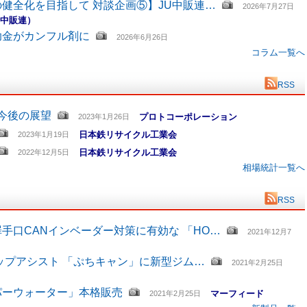
健全化を目指して 対談企画⑤】JU中販連…
2026年7月27日
U中販連）
助金がカンフル剤に
2026年6月26日
コラム一覧へ
RSS
と今後の展望
プロトコーポレーション
2023年1月26日
日本鉄リサイクル工業会
2023年1月19日
日本鉄リサイクル工業会
2022年12月5日
相場統計一覧へ
RSS
手口CANインベーダー対策に有効な 「HO…
2021年12月7
ップアシスト 「ぷちキャン」に新型ジム…
2021年2月25日
パーウォーター」本格販売
マーフィード
2021年2月25日