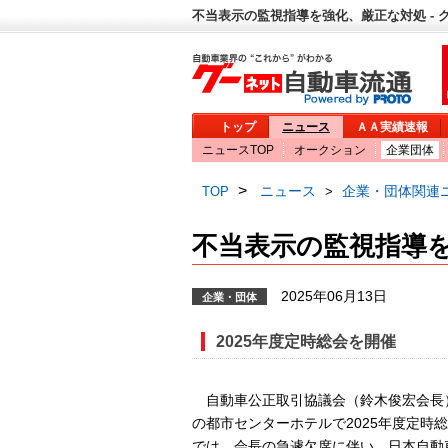
不当表示の監視指導を強化、厳正な対処 - 
トップ
ニュース
ＡＡ実績速報
ニュースTOP
オークション
企業団体
>
ニュース
企業・団体関連
TOP
>
不当表示の監視指導
2025年06月13日
企業・団体
2025年度定時総会を開催
自動車公正取引協議会（鈴木俊宏会長
の都市センターホテルで2025年度定時
では、会長の急遽欠席に伴い、日本自動