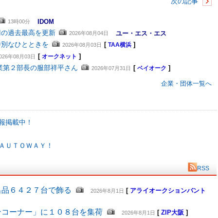
次の記事
IDOM
13時00分
円の過去最高を更新
ユー・エス・エス
2026年08月04日
特別なひとときを
[
]
2026年08月03日
TAA横浜
[
]
026年08月03日
オークネット
業第２部長の服部祥平さん
[
]
2026年07月31日
ベイオーク
企業・団体一覧へ
報掲載中！
ＡＵＴＯＷＡＹ！
RSS
出品６４２７台で飾る
[
アライオークションバント
2026年8月1日
ンコーナー」に１０８台を集荷
[
ZIP大阪
]
2026年8月1日