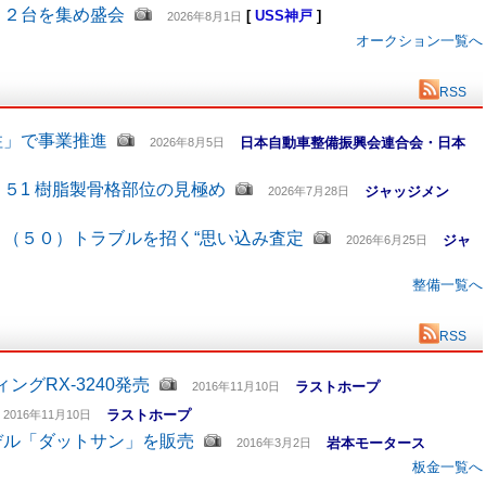
４２台を集め盛会
[
USS神戸
]
2026年8月1日
オークション一覧へ
RSS
柱」で事業推進
日本自動車整備振興会連合会・日本
2026年8月5日
５1 樹脂製骨格部位の見極め
ジャッジメン
2026年7月28日
（５０）トラブルを招く“思い込み査定
ジャ
2026年6月25日
整備一覧へ
RSS
グRX-3240発売
ラストホープ
2016年11月10日
ラストホープ
2016年11月10日
デル「ダットサン」を販売
岩本モータース
2016年3月2日
板金一覧へ