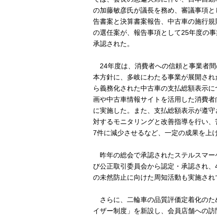
の加藤敏彦氏が議長を務め、審議事項と
告書案と決算書案報告、中古車の施行規
の選任案が、報告事項として25年度の
承認された。
24年度は、消費者への信頼と事業者間
本方針に、多岐にわたる事業が展開された
ら義務化された中古車の支払総額表示につい
画や中古車情報サイトを活用した消費者
に実施した。また、支払総額表示が遵守
対するモニタリングと改善指導を行い、
7件に減少させるなど、一定の成果を上
昨年の総会で承認されたステルスマーケ
び公正取引委員会から認定・承認され、
の未然防止に向けた周知活動も実施され
さらに、二輪車の品質評価定着化のた
イザー制度」を新設し、会員店舗への訪