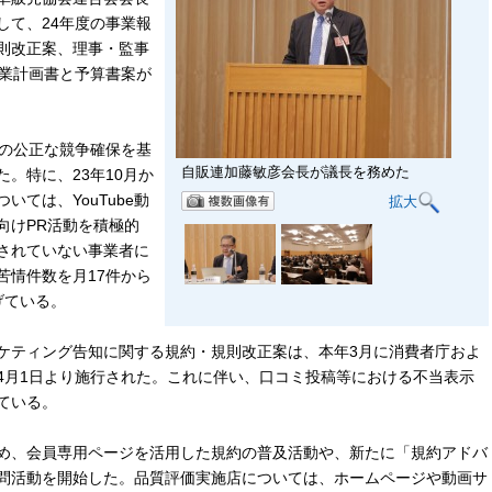
して、24年度の事業報
則改正案、理事・監事
事業計画書と予算書案が
の公正な競争確保を基
自販連加藤敏彦会長が議長を務めた
。特に、23年10月か
ては、YouTube動
拡大
向けPR活動を積極的
されていない事業者に
苦情件数を月17件から
げている。
ティング告知に関する規約・規則改正案は、本年3月に消費者庁およ
4月1日より施行された。これに伴い、口コミ投稿等における不当表示
ている。
め、会員専用ページを活用した規約の普及活動や、新たに「規約アドバ
問活動を開始した。品質評価実施店については、ホームページや動画サ