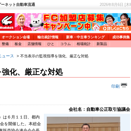
グーネット自動車流通
2026年8月6日 [
オークション会場
輸出統計情報
新車・中古車ランキング
成功事例集
整備
板金
店舗情報
ひと
コラム
相場統計
新製品
ニュース
> 不当表示の監視指導を強化、厳正な対処
を強化、厳正な対処
印刷
会社名：自動車公正取引協議会
）は６月１１日、都内
総会を開催した。本総会
車販売協会連合会会長