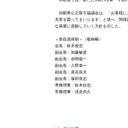
自動車公正取引協議会は、「お客様に
充実を図ってまいります」と述べ、関係
な発展に貢献していく方針を示した。
＜新役員体制＞（敬称略）
会長：鈴木俊宏
副会長：加藤敏彦
副会長：赤間俊一
副会長：入野泰一
副会長：喜谷辰夫
副会長：塚田長志
専務理事：鈴木欣也
常務理事：浅見尚久