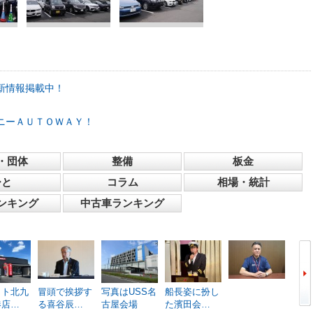
新情報掲載中！
ニーＡＵＴＯＷＡＹ！
・団体
整備
板金
ひと
コラム
相場・統計
ンキング
中古車ランキング
ット北九
冒頭で挨拶す
写真はUSS名
船長姿に扮し
江の
港店…
る喜谷辰…
古屋会場
た濱田会…
に参