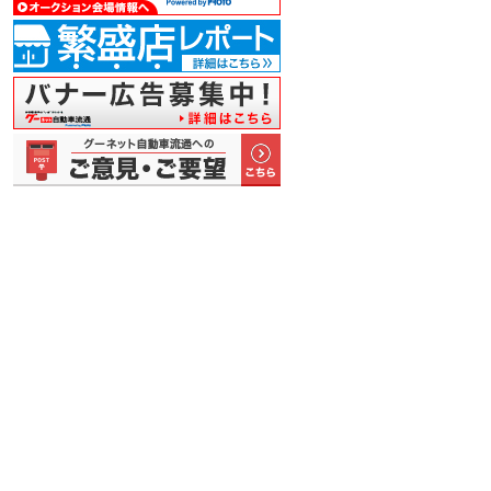
島を背景
荒井会長が周
「プレミアム
船やトラック
九州エリアの
小
加者…
年記念で…
セレクシ…
など、景…
交通の要…
贈