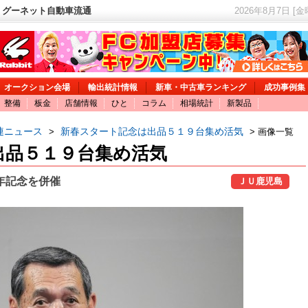
 グーネット自動車流通
2026年8月7日 [
オークション会場
輸出統計情報
新車・中古車ランキング
成功事例集
整備
板金
店舗情報
ひと
コラム
相場統計
新製品
連ニュース
新春スタート記念は出品５１９台集め活気
>
> 画像一覧
出品５１９台集め活気
年記念を併催
ＪＵ鹿児島