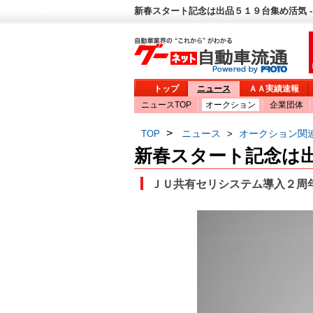
新春スタート記念は出品５１９台集め活気 -
トップ
ニュース
ＡＡ実績速報
ニュースTOP
オークション
企業団体
>
ニュース
オークション関
TOP
>
新春スタート記念は
ＪＵ共有セリシステム導入２周