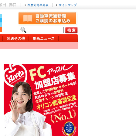
金曜日] 赤口
|
|
西暦元号早見表
サイトマップ
陸送その他
動画ニュース