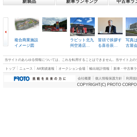
新製品
新車ランキング
中古車ラ
複合商業施設
ラビット北九
冒頭で挨拶す
写真は
イメージ図
州空港店…
る喜谷辰…
古屋
当サイトのあらゆる情報については、これを転用することはできません。当サイト上の
トップ
ニュース
AA実績速報
オークション会場
輸出統計情報
新車・中古車
会社概要
個人情報保護方針
利用規
COPYRIGHT(C) PROTO CORPOR