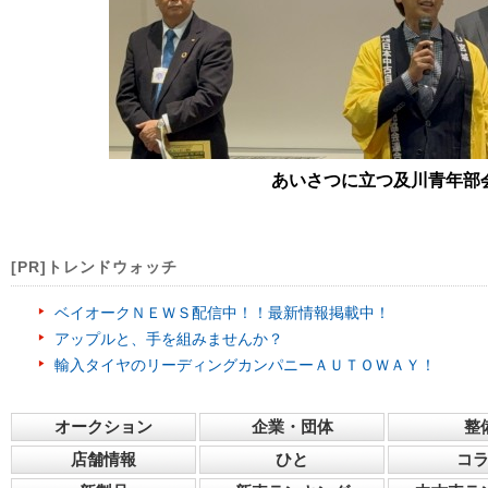
あいさつに立つ及川青年部
[PR]トレンドウォッチ
ベイオークＮＥＷＳ配信中！！最新情報掲載中！
アップルと、手を組みませんか？
輸入タイヤのリーディングカンパニーＡＵＴＯＷＡＹ！
オークション
企業・団体
整
店舗情報
ひと
コ