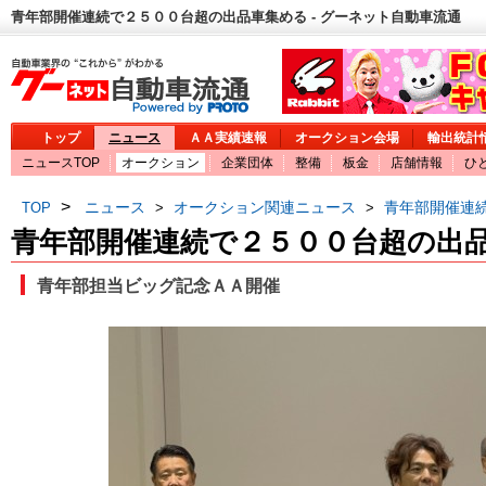
青年部開催連続で２５００台超の出品車集める - グーネット自動車流通
トップ
ニュース
ＡＡ実績速報
オークション会場
輸出統計
ニュースTOP
オークション
企業団体
整備
板金
店舗情報
ひ
>
ニュース
オークション関連ニュース
青年部開催連
TOP
>
>
青年部開催連続で２５００台超の出
青年部担当ビッグ記念ＡＡ開催