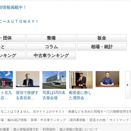
新情報掲載中！
ニーＡＵＴＯＷＡＹ！
・団体
整備
板金
ひと
コラム
相場・統計
ンキング
中古車ランキング
ット北九
冒頭で挨拶す
写真はUSS名
船長姿に扮し
江の
港店…
る喜谷辰…
古屋会場
た濱田会…
に参
することはできません。当サイト上のテキスト・画像などを含めた情報すべての無断使用を
会場
輸出統計情報
新車・中古車ランキング
成功事例集
陸送その他
サイトマップ
社概要
個人情報保護方針
利用規約
個人情報の取扱いについて