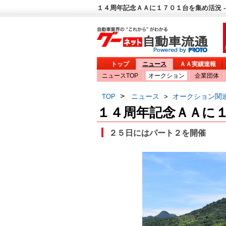
１４周年記念ＡＡに１７０１台を集め活況 -
トップ
ニュース
ＡＡ実績速報
ニュースTOP
オークション
企業団体
>
ニュース
オークション関
TOP
>
１４周年記念ＡＡに
２５日にはパート２を開催