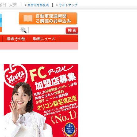
木曜日] 大安
|
|
西暦元号早見表
サイトマップ
陸送その他
動画ニュース