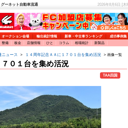
 グーネット自動車流通
2026年8月6日 [
オークション会場
輸出統計情報
新車・中古車ランキング
成功事例集
整備
板金
店舗情報
ひと
コラム
相場統計
新製品
連ニュース
１４周年記念ＡＡに１７０１台を集め活況
>
> 画像一覧
１７０１台を集め活況
TAA四国