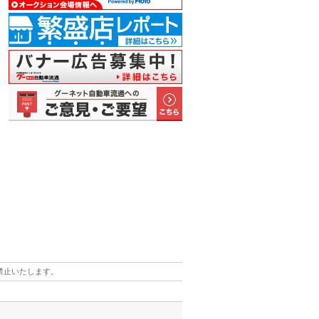
島を背景
荒井会長が周
「プレミアム
船やトラック
九州エリアの
小
加者…
年記念で…
セレクシ…
など、景…
交通の要…
贈
禁止いたします。