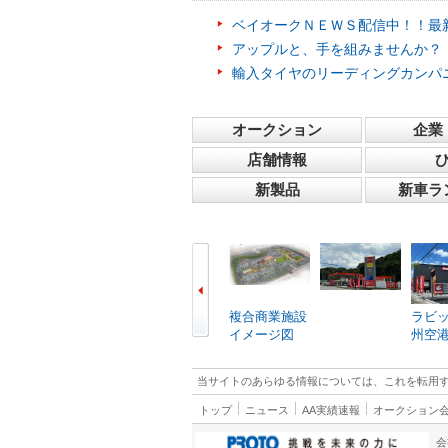
ベイオークＮＥＷＳ配信中！！最
アップルと、手を組みませんか？
輸入タイヤのリーディングカンパ
オークション
企業
店舗情報
新製品
新車ラ
複合商業施設
ラビ
イメージ図
州空
当サイトのあらゆる情報については、これを転用
トップ
ニュース
AA実績速報
オークション
会