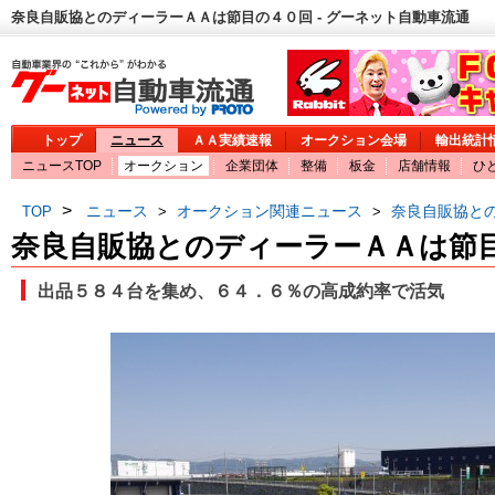
奈良自販協とのディーラーＡＡは節目の４０回 - グーネット自動車流通
トップ
ニュース
ＡＡ実績速報
オークション会場
輸出統計
ニュースTOP
オークション
企業団体
整備
板金
店舗情報
ひ
>
ニュース
オークション関連ニュース
奈良自販協と
TOP
>
>
奈良自販協とのディーラーＡＡは節
出品５８４台を集め、６４．６％の高成約率で活気