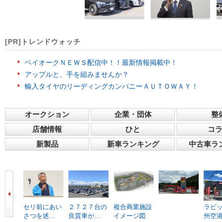
[PR]トレンドウォッチ
ベイオークＮＥＷＳ配信中！！最新情報掲載中！
アップルと、手を組みませんか？
輸入タイヤのリーディングカンパニーＡＵＴＯＷＡＹ！
オークション
企業・団体
整
店舗情報
ひと
コ
新製品
新車ランキング
中古車ラ
セリ前にあい
２７２７台の
複合商業施設
ラビ
さつを述…
良質車が…
イメージ図
州空