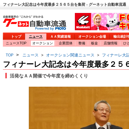
フィナーレ大記念は今年度最多２５６５台を集荷 - グーネット自動車流通
トップ
ニュース
ＡＡ実績速報
オークション会場
輸出統計
ニュースTOP
オークション
企業団体
整備
板金
店舗情報
ひ
>
ニュース
オークション関連ニュース
フィナーレ大
TOP
>
>
フィナーレ大記念は今年度最多２５
活発なＡＡ開催で今年度を締めくくり