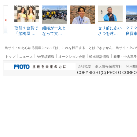
取引１台賞で
組織が一丸と
セリ前にあい
２７
「船橋屋 …
なって支…
さつを述…
良質
当サイトのあらゆる情報については、これを転用することはできません。当サイト上の
トップ
ニュース
AA実績速報
オークション会場
輸出統計情報
新車・中古車
会社概要
個人情報保護方針
利用規
COPYRIGHT(C) PROTO CORPOR