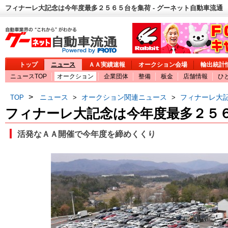
フィナーレ大記念は今年度最多２５６５台を集荷 - グーネット自動車流通
トップ
ニュース
ＡＡ実績速報
オークション会場
輸出統計
ニュースTOP
オークション
企業団体
整備
板金
店舗情報
ひ
>
ニュース
オークション関連ニュース
フィナーレ大
TOP
>
>
フィナーレ大記念は今年度最多２５
活発なＡＡ開催で今年度を締めくくり