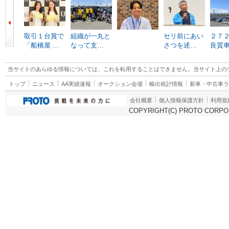
取引１台賞で
組織が一丸と
セリ前にあい
２７
「船橋屋 …
なって支…
さつを述…
良質
当サイトのあらゆる情報については、これを転用することはできません。当サイト上の
トップ
ニュース
AA実績速報
オークション会場
輸出統計情報
新車・中古車
会社概要
個人情報保護方針
利用規
COPYRIGHT(C) PROTO CORPOR