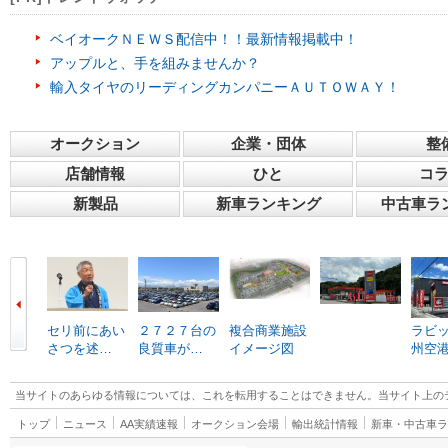
ベイオークＮＥＷＳ配信中！！最新情報掲載中！
アップルと、手を組みませんか？
輸入タイヤのリーディングカンパニーＡＵＴＯＷＡＹ！
オークション
企業・団体
整
店舗情報
ひと
コ
新製品
新車ランキング
中古車ラ
セリ前にあい
２７２７台の
複合商業施設
ラビ
さつを述…
良質車が…
イメージ図
州空
当サイトのあらゆる情報については、これを転用することはできません。当サイト上の
トップ
ニュース
AA実績速報
オークション会場
輸出統計情報
新車・中古車