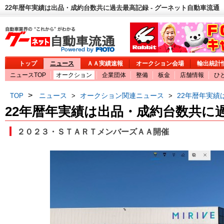
22年暦年実績は出品・成約台数共に過去最高記録 - グーネット自動車流通
トップ
ニュース
ＡＡ実績速報
オークション会場
輸出統計
ニュースTOP
オークション
企業団体
整備
板金
店舗情報
ひ
>
ニュース
オークション関連ニュース
22年暦年実
TOP
>
>
22年暦年実績は出品・成約台数共に
２０２３・ＳＴＡＲＴメンバーズＡＡ開催