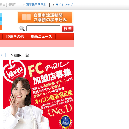
土曜日] 先勝
|
|
西暦元号早見表
サイトマップ
陸送その他
動画ニュース
リア】
> 画像一覧