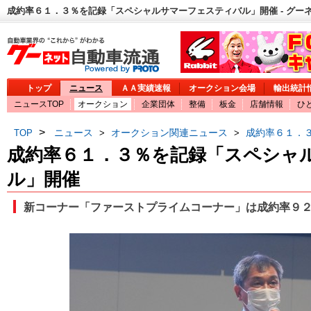
成約率６１．３％を記録「スペシャルサマーフェスティバル」開催 - グー
トップ
ニュース
ＡＡ実績速報
オークション会場
輸出統計
ニュースTOP
オークション
企業団体
整備
板金
店舗情報
ひ
>
ニュース
オークション関連ニュース
成約率６１．
TOP
>
>
成約率６１．３％を記録「スペシャ
ル」開催
新コーナー「ファーストプライムコーナー」は成約率９