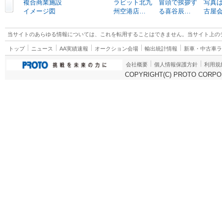
複合商業施設
ラビット北九
冒頭で挨拶す
写真は
イメージ図
州空港店…
る喜谷辰…
古屋
当サイトのあらゆる情報については、これを転用することはできません。当サイト上の
トップ
ニュース
AA実績速報
オークション会場
輸出統計情報
新車・中古車
会社概要
個人情報保護方針
利用規
COPYRIGHT(C) PROTO CORPOR